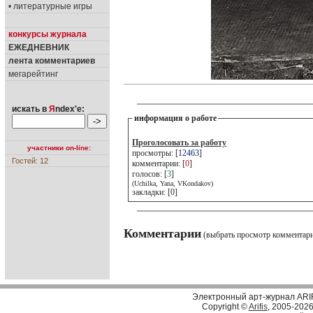
• литературные игры
конкурсы журнала
ЕЖЕДНЕВНИК
лента комментариев
мегарейтинг
искать в
Я
ndex'е:
информация о работе
Проголосовать за работу
участники on-line:
просмотры: [
12463
]
Гостей: 12
комментарии: [
0
]
голосов: [
3
]
(Uchilka, Yana, VKondakov)
закладки: [0]
Комментарии
(выбрать просмотр комментар
Электронный арт-журнал ARI
Copyright ©
Arifis
, 2005-202