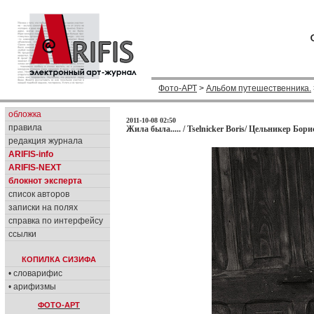
Фото-АРТ
>
Альбом путешественника.
обложка
2011-10-08 02:50
правила
Жила была..... / Tselnicker Boris/ Цельникер Борис
редакция журнала
ARIFIS-info
ARIFIS-NEXT
блокнот эксперта
список авторов
записки на полях
справка по интерфейсу
ссылки
КОПИЛКА СИЗИФА
• словарифис
• арифизмы
ФОТО-АРТ