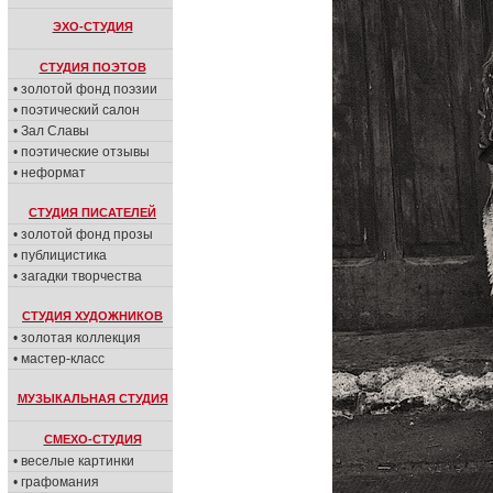
ЭХО-СТУДИЯ
СТУДИЯ ПОЭТОВ
• золотой фонд поэзии
• поэтический салон
• Зал Славы
• поэтические отзывы
• неформат
СТУДИЯ ПИСАТЕЛЕЙ
• золотой фонд прозы
• публицистика
• загадки творчества
СТУДИЯ ХУДОЖНИКОВ
• золотая коллекция
• мастер-класс
МУЗЫКАЛЬНАЯ СТУДИЯ
СМЕХО-СТУДИЯ
• веселые картинки
• графомания