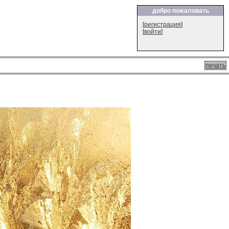
добро пожаловать
[
регистрация
]
[
войти
]
печать