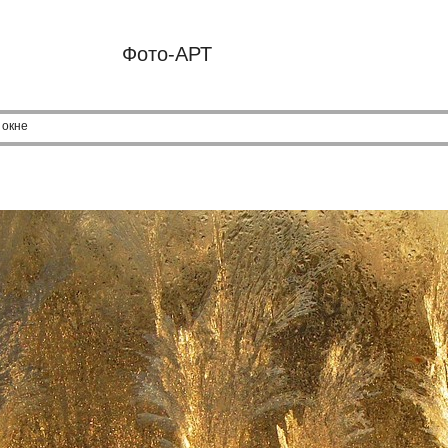
Фото-АРТ
 окне