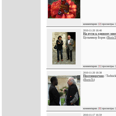
комментарии: [
2
] просмотры: 
2010-11-20 18:40
На пути к единому мн
Цельникер Борис (
BorisT
комментарии: [
1
] просмотры: 
2010-11-20 18:38
Противоречия
/ Tselnic
(
BorisTs
)
комментарии: [
0
] просмотры: 
2010-11-17 16:59