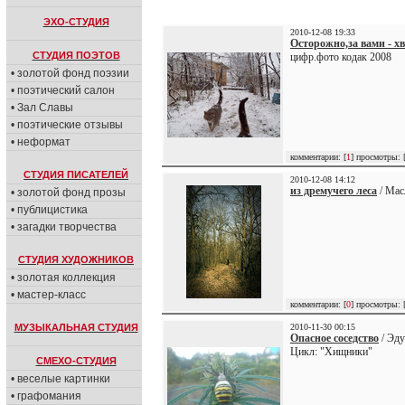
ЭХО-СТУДИЯ
2010-12-08 19:33
Осторожно,за вами - хв
СТУДИЯ ПОЭТОВ
цифр.фото кодак 2008
• золотой фонд поэзии
• поэтический салон
• Зал Славы
• поэтические отзывы
• неформат
комментарии: [
1
] просмотры: 
СТУДИЯ ПИСАТЕЛЕЙ
2010-12-08 14:12
из дремучего леса
/ Мас
• золотой фонд прозы
• публицистика
• загадки творчества
СТУДИЯ ХУДОЖНИКОВ
• золотая коллекция
• мастер-класс
комментарии: [
0
] просмотры: 
МУЗЫКАЛЬНАЯ СТУДИЯ
2010-11-30 00:15
Опасное соседство
/ Эду
Цикл: "Хищники"
СМЕХО-СТУДИЯ
• веселые картинки
• графомания