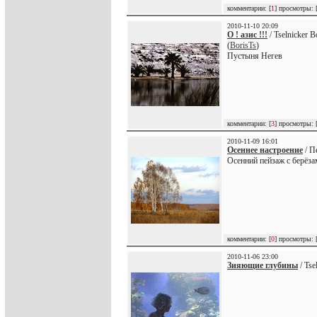
комментарии: [
1
] просмотры: 
2010-11-10 20:09
О ! азис !!!
/ Tselnicker 
(
BorisTs
)
Пустыня Негев
комментарии: [
3
] просмотры: 
2010-11-09 16:01
Осеннее настроение
/ П
Осенний пейзаж с берёза
комментарии: [
0
] просмотры: 
2010-11-06 23:00
Зияющие глубины
/ Tse