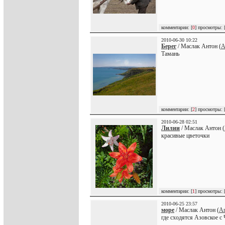
комментарии: [
0
] просмотры: 
2010-06-30 10:22
Берег
/ Маслак Антон (
A
Тамань
комментарии: [
2
] просмотры: 
2010-06-28 02:51
Лилии
/ Маслак Антон (
красивые цветочки
комментарии: [
1
] просмотры: 
2010-06-25 23:57
море
/ Маслак Антон (
A
где сходятся Азовское с