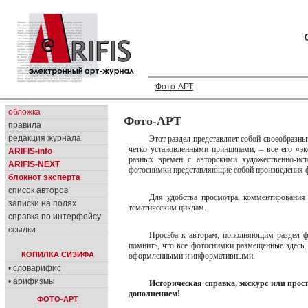
Фото-АРТ
обложка
Фото-АРТ
правила
редакция журнала
Этот раздел представляет собой своеобразн
четко установленными принципами, – все его «э
ARIFIS-info
разных времен с авторскими художественно-ис
ARIFIS-NEXT
фотоснимки представляющие собой произведения ф
блокнот эксперта
список авторов
Для удобства просмотра, комментирования
записки на полях
тематическим циклам.
справка по интерфейсу
ссылки
Просьба к авторам, пополняющим раздел ф
помнить, что все фотоснимки размещенные здесь,
КОПИЛКА СИЗИФА
оформленными и информативными.
• словарифис
• арифизмы
Историческая справка, экскурс или про
дополнением!
ФОТО-АРТ