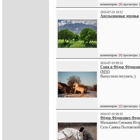
комментарии: [
4
] просмотры: 
2010-07-24 18:52
Апельсиновые деревья
комментарии: [
0
] просмотры: 
2010-07-19 09:53
Соня и Фёдор Фёдоров
(
MSI
)
Выпустили погулять.:)
комментарии: [
2
] просмотры: 
2010-07-19 08:32
Фёдор Фёдорович Федо
Малышева Снежана Игор
Село Саивка Полтавской