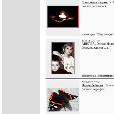
С теплом в ладони )
/ Э
вот так получилось...
комментарии: [
2
] просмотры: 
2010-11-02 17:57
АВИГЕЯ
/ Элиана Доли
бодрствование и сон...)
комментарии: [
2
] просмотры: 
2010-09-25 12:56
Птица-бабочка
/ Элиана
Бабочка Адмирал