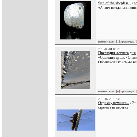
Sun of the sleepless...
/
se
«А свет всегда наполовин
комментарии: [
1
] просмотры: 
2010-08-01 03:20
Прелюдия летнего дня
«Сомненье души, / Опьян
Обозначенных кем-то ве
комментарии: [
4
] просмотры: 
2010-07-26 16:33
Отдохну немного...
/ Эл
стрекоза на верёвке