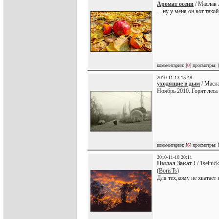
Аромат осени
/ Маслак 
…ну у меня он вот такой
комментарии: [
0
] просмотры: 
2010-11-13 15:48
уходящие в дым
/ Масла
Ноябрь 2010. Горят леса
комментарии: [
6
] просмотры: 
2010-11-10 20:11
Пылал Закат !
/ Tselnic
(
BorisTs
)
Для тех,кому не хватает 