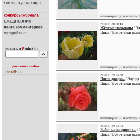
• литературные игры
конкурсы журнала
комментарии: [
2
] просмотры: 
ЕЖЕДНЕВНИК
2010-11-30 00:13
лента комментариев
Жёлтые тюльпаны
/ Эд
Цикл: "Все оттенки нежн
мегарейтинг
искать в
Я
ndex'е:
участники on-line:
комментарии: [
0
] просмотры: 
Гостей: 16
2010-11-29 23:49
После дождя...
/ Эдуард 
Цикл: "Все оттенки нежн
комментарии: [
2
] просмотры: 
2010-11-29 23:43
Бабочка на циниях...
/ 
Цикл: "Все оттенки нежн