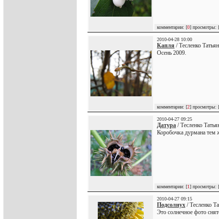
комментарии: [
0
] просмотры: 
2010-04-28 10:00
Капля
/ Тесленко Татьян
Осень 2009.
комментарии: [
2
] просмотры: 
2010-04-27 09:25
Датура
/ Тесленко Татья
Коробочка дурмана тем 
комментарии: [
1
] просмотры: 
2010-04-27 09:15
Подсолнух
/ Тесленко Т
Это солнечное фото снят