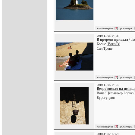
комментарии: [
3
] просмотры: 
2010-11-05 14:18
В прорези прицела
/ Ts
Борис (
BorisTs
)
Сан Тропе
комментарии: [
2
] просмотры: 
2010-11-05 14:15
Ведро висело на цепи,,
Boris/ Цельникер Борис (
Бурогундия
комментарии: [
3
] просмотры: 
2010-11-02 17:59