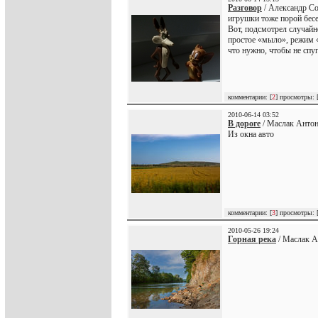
Разговор
/ Александр С
игрушки тоже порой бесе
Вот, подсмотрел случайно
простое «мыло», режим «
что нужно, чтобы не спу
комментарии: [
2
] просмотры: 
2010-06-14 03:52
В дороге
/ Маслак Антон
Из окна авто
комментарии: [
3
] просмотры: 
2010-05-26 19:24
Горная река
/ Маслак А