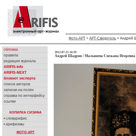
Фото-АРТ
>
АРТ-Свидетель
> Андрей 
обложка
2012-07-25 16:39
правила
Андрей Шадрин / Малышева Снежана Игоревна 
редакция журнала
ARIFIS-info
ARIFIS-NEXT
блокнот эксперта
список авторов
записки на полях
справка по интерфейсу
ссылки
КОПИЛКА СИЗИФА
• словарифис
• арифизмы
ФОТО-АРТ