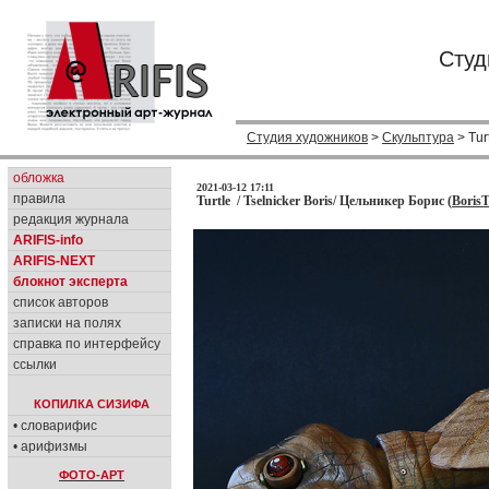
Студ
Студия художников
>
Скульптура
> Tur
обложка
2021-03-12 17:11
правила
Turtle / Tselnicker Boris/ Цельникер Борис (
BorisT
редакция журнала
ARIFIS-info
ARIFIS-NEXT
блокнот эксперта
список авторов
записки на полях
справка по интерфейсу
ссылки
КОПИЛКА СИЗИФА
• словарифис
• арифизмы
ФОТО-АРТ