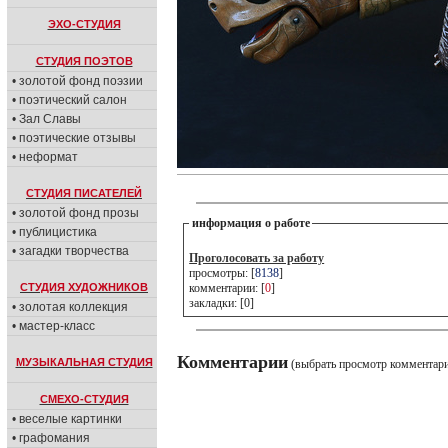
ЭХО-СТУДИЯ
СТУДИЯ ПОЭТОВ
• золотой фонд поэзии
• поэтический салон
• Зал Славы
• поэтические отзывы
• неформат
СТУДИЯ ПИСАТЕЛЕЙ
• золотой фонд прозы
информация о работе
• публицистика
• загадки творчества
Проголосовать за работу
просмотры: [
8138
]
СТУДИЯ ХУДОЖНИКОВ
комментарии: [
0
]
закладки: [0]
• золотая коллекция
• мастер-класс
Комментарии
МУЗЫКАЛЬНАЯ СТУДИЯ
(выбрать просмотр комментар
СМЕХО-СТУДИЯ
• веселые картинки
• графомания