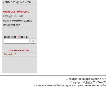
• литературные игры
конкурсы журнала
ЕЖЕДНЕВНИК
лента комментариев
мегарейтинг
искать в
Я
ndex'е:
участники on-line:
Гостей: 17
Электронный арт-журнал AR
Copyright ©
Arifis
, 2005-202
при перепечатке любых материалов, представленных на сайте, 