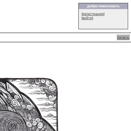
добро пожаловать
[
регистрация
]
[
войти
]
печать