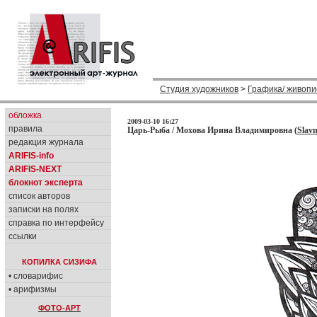
Студия художников
>
Графика/ живопи
обложка
2009-03-10 16:27
правила
Царь-Рыба / Мохова Ирина Владимировна (
Slav
редакция журнала
ARIFIS-info
ARIFIS-NEXT
блокнот эксперта
список авторов
записки на полях
справка по интерфейсу
ссылки
КОПИЛКА СИЗИФА
• словарифис
• арифизмы
ФОТО-АРТ