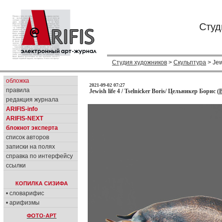
Студ
Студия художников
>
Скульптура
> Jewi
обложка
2021-09-02 07:27
правила
Jewish life 4 / Tselnicker Boris/ Цельникер Борис (
B
редакция журнала
ARIFIS-info
ARIFIS-NEXT
блокнот эксперта
список авторов
записки на полях
справка по интерфейсу
ссылки
КОПИЛКА СИЗИФА
• словарифис
• арифизмы
ФОТО-АРТ