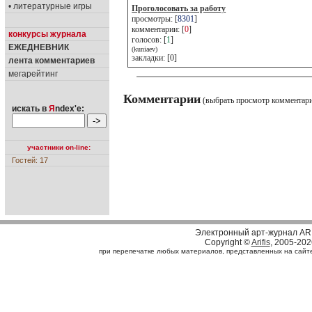
• литературные игры
Проголосовать за работу
просмотры: [
8301
]
комментарии: [
0
]
конкурсы журнала
голосов: [
1
]
ЕЖЕДНЕВНИК
(kuniaev)
закладки: [0]
лента комментариев
мегарейтинг
Комментарии
(выбрать просмотр комментар
искать в
Я
ndex'е:
участники on-line:
Гостей: 17
Электронный арт-журнал AR
Copyright ©
Arifis
, 2005-202
при перепечатке любых материалов, представленных на сайте, 