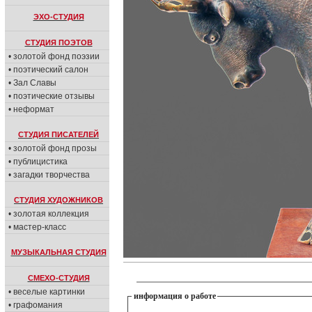
ЭХО-СТУДИЯ
СТУДИЯ ПОЭТОВ
• золотой фонд поэзии
• поэтический салон
• Зал Славы
• поэтические отзывы
• неформат
СТУДИЯ ПИСАТЕЛЕЙ
• золотой фонд прозы
• публицистика
• загадки творчества
СТУДИЯ ХУДОЖНИКОВ
• золотая коллекция
• мастер-класс
МУЗЫКАЛЬНАЯ СТУДИЯ
СМЕХО-СТУДИЯ
• веселые картинки
информация о работе
• графомания