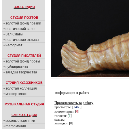
ЭХО-СТУДИЯ
СТУДИЯ ПОЭТОВ
• золотой фонд поэзии
• поэтический салон
• Зал Славы
• поэтические отзывы
• неформат
СТУДИЯ ПИСАТЕЛЕЙ
• золотой фонд прозы
• публицистика
• загадки творчества
СТУДИЯ ХУДОЖНИКОВ
• золотая коллекция
информация о работе
• мастер-класс
Проголосовать за работу
МУЗЫКАЛЬНАЯ СТУДИЯ
просмотры: [
7460
]
комментарии: [
0
]
СМЕХО-СТУДИЯ
голосов: [
1
]
(kuniaev)
• веселые картинки
закладки: [0]
• графомания