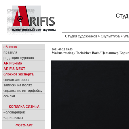
Студ
Студия художников
>
Скульптура
> Wal
обложка
2021-08-22 09:33
правила
Walrus resting / Tselnicker Boris/ Цельникер Борис
редакция журнала
ARIFIS-info
ARIFIS-NEXT
блокнот эксперта
список авторов
записки на полях
справка по интерфейсу
ссылки
КОПИЛКА СИЗИФА
• словарифис
• арифизмы
ФОТО-АРТ