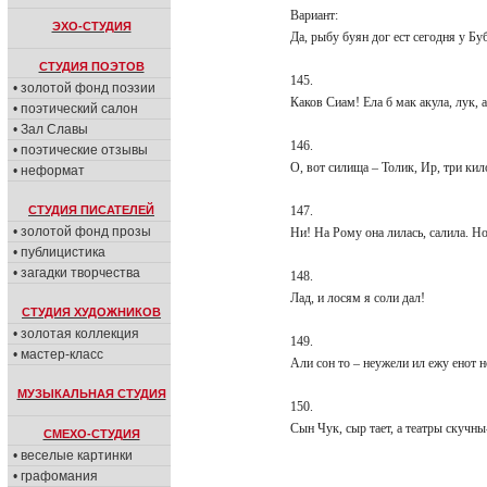
Вариант:
ЭХО-СТУДИЯ
Да, рыбу буян дог ест сегодня у Бу
СТУДИЯ ПОЭТОВ
145.
• золотой фонд поэзии
Каков Сиам! Ела б мак акула, лук, 
• поэтический салон
• Зал Славы
146.
• поэтические отзывы
О, вот силища – Толик, Ир, три ки
• неформат
СТУДИЯ ПИСАТЕЛЕЙ
147.
• золотой фонд прозы
Ни! На Рому она лилась, салила. Н
• публицистика
• загадки творчества
148.
Лад, и лосям я соли дал!
СТУДИЯ ХУДОЖНИКОВ
• золотая коллекция
149.
• мастер-класс
Али сон то – неужели ил ежу енот н
МУЗЫКАЛЬНАЯ СТУДИЯ
150.
Сын Чук, сыр тает, а театры скучны
СМЕХО-СТУДИЯ
• веселые картинки
• графомания