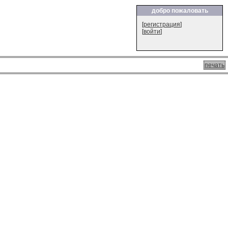
добро пожаловать
[
регистрация
]
[
войти
]
печать