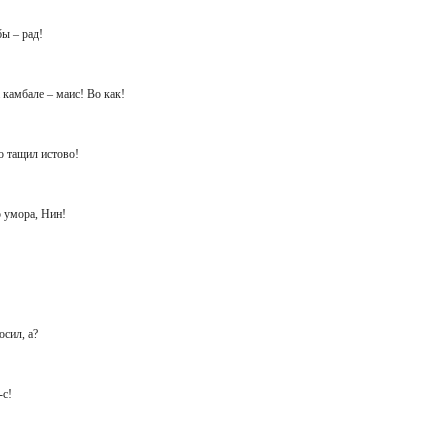
бы – рад!
а камбале – маис! Во как!
ло тащил истово!
о умора, Нин!
осил, а?
-с!