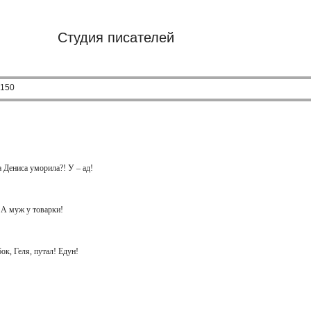
Студия писателей
-150
 Дениса уморила?! У – ад!
. А муж у товарки!
бок, Геля, путал! Едун!