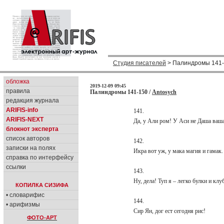
Студия писателей
> Палиндромы 141
обложка
2019-12-09 09:45
правила
Палиндромы 141-150 /
Antosych
редакция журнала
ARIFIS-info
141.
ARIFIS-NEXT
Да, у Али ром! У Аси не Даша ваша
блокнот эксперта
список авторов
142.
записки на полях
Икра вот уж, у мака магия и гамак
справка по интерфейсу
ссылки
143.
Ну, дела! Туп я – легко булки и клу
КОПИЛКА СИЗИФА
• словарифис
144.
• арифизмы
Сир Ян, дог ест сегодня рис!
ФОТО-АРТ