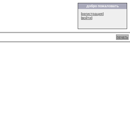
добро пожаловать
[
регистрация
]
[
войти
]
печать