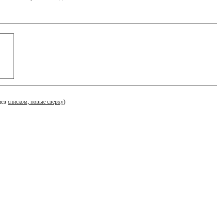
иев
списком, новые сверху
)