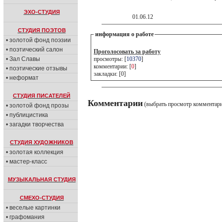
ЭХО-СТУДИЯ
01.06.12
СТУДИЯ ПОЭТОВ
информация о работе
• золотой фонд поэзии
• поэтический салон
Проголосовать за работу
• Зал Славы
просмотры: [
10370
]
комментарии: [
0
]
• поэтические отзывы
закладки: [0]
• неформат
СТУДИЯ ПИСАТЕЛЕЙ
Комментарии
(выбрать просмотр комментар
• золотой фонд прозы
• публицистика
• загадки творчества
СТУДИЯ ХУДОЖНИКОВ
• золотая коллекция
• мастер-класс
МУЗЫКАЛЬНАЯ СТУДИЯ
СМЕХО-СТУДИЯ
• веселые картинки
• графомания