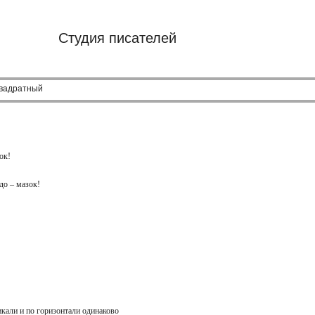
Студия писателей
квадратный
зок!
адо – мазок!
тикали и по горизонтали одинаково