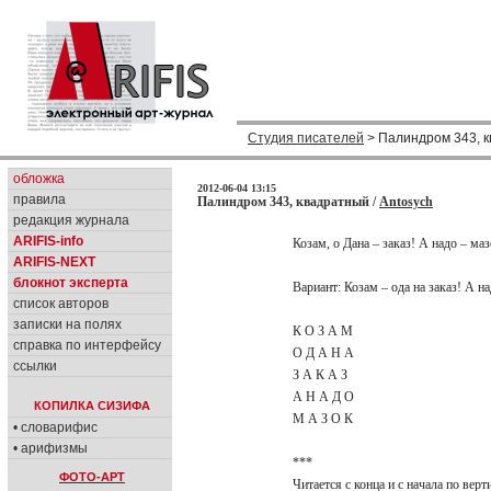
Студия писателей
> Палиндром 343, 
обложка
2012-06-04 13:15
правила
Палиндром 343, квадратный /
Antosych
редакция журнала
ARIFIS-info
Козам, о Дана – заказ! А надо – ма
ARIFIS-NEXT
блокнот эксперта
Вариант: Козам – ода на заказ! А н
список авторов
записки на полях
К О З А М
справка по интерфейсу
О Д А Н А
ссылки
З А К А З
А Н А Д О
КОПИЛКА СИЗИФА
М А З О К
• словарифис
• арифизмы
***
ФОТО-АРТ
Читается с конца и с начала по вер