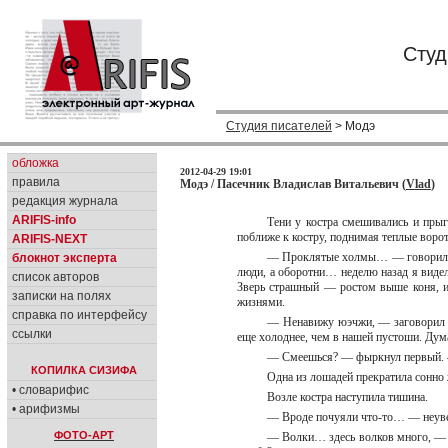
Студ
Студия писателей
> Модэ
обложка
2012-04-29 19:01
правила
Модэ / Пасечник Владислав Витальевич (
Vlad
)
редакция журнала
ARIFIS-info
Тени у костра смешивались и прыг
поближе к костру, поднимая теплые воро
ARIFIS-NEXT
— Проклятые холмы… — говорил од
блокнот эксперта
люди, а оборотни… неделю назад я видел 
список авторов
Зверь страшный — ростом выше коня, и 
записки на полях
жизнями.
справка по интерфейсу
— Ненавижу юэчжи, — заговорил др
ссылки
еще холоднее, чем в нашей пустоши. Дум
— Смеешься? — фыркнул первый. —
КОПИЛКА СИЗИФА
Одна из лошадей прекратила сонно 
• словарифис
Возле костра наступила тишина.
• арифизмы
— Вроде почуяли что-то… — неувер
ФОТО-АРТ
— Волки… здесь волков много, — 