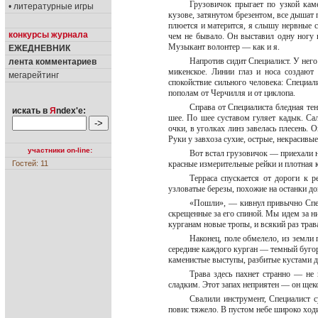
Грузовичок прыгает по узкой кам
• литературные игры
кузове, затянутом брезентом, все дышат 
плюется и матерится, я слышу нервные с
конкурсы журнала
чем не бывало. Он выставил одну ногу н
Музыкант волонтер — как и я.
ЕЖЕДНЕВНИК
Напротив сидит Специалист. У него
лента комментариев
микенское. Линии глаз и носа создают 
мегарейтинг
спокойствие сильного человека: Специа
пополам от Черчилля и от циклопа.
Справа от Специалиста бледная те
искать в
Я
ndex'е:
шее. По шее суставом гуляет кадык. Са
очки, в уголках линз завелась плесень. 
Руки у завхоза сухие, острые, некрасивые
участники on-line:
Вот встал грузовичок — приехали 
Гостей: 11
красные измерительные рейки и плотная 
Терраса спускается от дороги к 
узловатые березы, похожие на останки 
«Пошли», — кивнул привычно Специ
скрещенные за его спиной. Мы идем за н
курганам новые тропы, и всякий раз тра
Наконец, поле обмелело, из земли
середине каждого курган — темный бугоро
каменистые выступы, разбитые кустами 
Трава здесь пахнет странно — не 
сладким. Этот запах неприятен — он щеко
Свалили инструмент, Специалист с
повис тяжело. В пустом небе широко ход