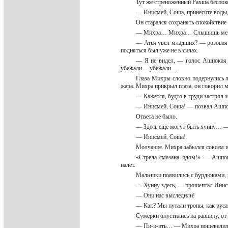
Тут же стреноженный Рахша беспоко
— Инисмей, Соша, принесите воды
Он старался сохранять спокойствие
— Михра… Михра… Слышишь меня?
— Атья увел младших? — розовая п
подняться был уже не в силах.
— Я не видел, — голос Ашпокая д
убежали… убежали…
Глаза Михры словно подернулись л
жара. Михра прикрыл глаза, он говорил 
— Кажется, будто в груди застрял 
— Инисмей, Соша! — позвал Ашп
Ответа не было.
— Здесь еще могут быть хунну… 
— Инисмей, Соша!
Молчание. Михра забылся совсем и
«Стрела смазана ядом!» — Ашпок
налет.
Мальчики появились с бурдюками, 
— Хунну здесь, — прошептал Инис
— Они нас выследили!
— Как? Мы путали тропы, как руса
Сумерки опустились на равнину, от
— Пи-и-ить… — Михра пошевелился 