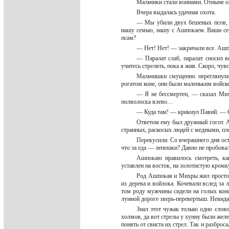
Мальчики стали воинами. Отныне о
Вчера выдалась удачная охота.
— Мы убили двух бешеных псов, 
нашу семью, нашу с Ашпокаем. Ваши сем
псам?
— Нет! Нет! — закричали все. Ашп
— Паралат слаб, паралат сносил 
учитесь стрелять, пока я жив. Скоро, чув
Мальчишки смущенно переглянулис
рогатом коне, они были маленьким войск
— Я не бессмертен, — сказал Михр
полволоска влево…
— Куда там! — крикнул Павий. — 
Ответом ему был дружный гогот. А
странных, раскосых людей с медными, п
Перекусили. Со вчерашнего дня ост
что за еда — лепешки? Давно не пробова
Ашпокаю нравилось смотреть, ка
уставлен на восток, на золотистую кром
Род Ашпокая и Михры жил просто. 
из дерева и войлока. Кочевали вслед за 
том роду мужчины сидели на голых конск
лунной дороге зверь-перевертыш. Невида
Знал этот чужак только одно сло
холмов, да вот стрелы у хунну были желе
понять от свиста их стрел. Так и разброс