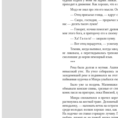
будешь ходить у меня на задних лапках.
приходит в движение. Как хорошо, что я
Модэ не знал про эти его мысли. О
— Отец присылал гонца, — вдруг ск
— Скоро, господин, — прорычал з
нас — десять тысяч луков!
— Говорят, юэчжи помогает древний
мне этого бога, я приторочу его к своему
— Ха! Га-га-га! — заорали хунну.
— Вот отец порадуется, — усмехн
Темник, когда выпивал, всегда зав
не ликовала, а переглядывалась тревож
смоловшие до корня немощный язык.
***
Река была долгая и мутная. Ашпок
невысокий утес. На утесе собирались з
заледеневшей реке и поднимался на это
пойманная курочка и Михра улыбался ему
Было уже за полдень. Мальчишки 
обмывали конские спины, грязные от сте
конек пасся на пригорке, пока Инисмей, г
Михра спохватился и прочел коро
растянулись на жесткой траве. Деловитый
неподалеку, — наломать веток на острог
среди молодых волков хорошо знал, как 
На лодочке он ставил горящую лучину. П
рыбарь держит ее на тонкой жилке тети