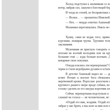
Холод подступал к мальчикам со вс
ветер, набрав сил, зашумел блестящей бе
И тогда из степей, из бесприютных
— Волки… — прошептал Инисмей
— Нет, — твердо ответил Ашпокай,
Мальчики переглянулись. Никто не 
Хунну, сами не ведая того, прив
курганам, пожирая трупы. Трупами толь
заклинания.
Мужчинам не пристало говорить о 
похожи на волчий молодняк или на кр
большие стаи — куда больше волчьих. Д
коварные свои ловушки.
Откуда взялись эти перевертыши? С
черви и стали недобрыми духами и остал
В детстве Ашпокай видел их — дал
ягнят. Ночью к могиле бога сбежалис
жертвенной крови. Взрослые разогнали 
крупного рыжего зверя вроде собаки, но
голову сделать из его шкуры воротник и
Сейчас перевертыши подступали к 
слышит их голоса — не человеческие, не
«Отдай его нам, всадник. Отдай ег
забрал у нас брата, а мы шли за ним всю 