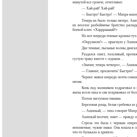
минутой все громче, отчетливее:
— Хай-рай! Хай-рай!
— Быстро! Быстро! — Михра махну
Теперь их было только пятеро. Ашпо
их веселое разбойничье братство распа
боевой клич: «Харррааааай!»
Но вот впереди темные кромки туч
«Окружили!» — прыгнуло у Ашпок
Две темные, пыльные волны двигал
Раздался свист, тоскливый, прот
густую траву вместе с седоком…
«Значит, теперь четверо», — Ашпок
— Главное, проскочить! Быстрее! —
Черное живое впереди почти сомкн
пятам.
Конь под мальчиком вздрагивал и 
жилы возле паха и сам вскрикивал от б
Потом наступила тишина.
Березовая роща, белая гребенка из
— Ашпокай, — тихо говорит Михра,
Ашпокай молчит, знает — правду с
Стрела эта была с черным опере
непонятные, чужие знаки. Она вошла в 
что-то булькало и хрипело.