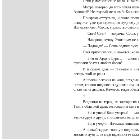
Огня у мальчишек не было. И закли
Михра, который до того лежал непод
Ашпокай! Не отдавай меня им!» Кони за
Призраки отступили, и снова прок
выпустил уже три стрелы, но куда ему 
Им нужен был Михра, упрямство было 
— Свет! Свет! — закричал Соша, у
— Наверное, хунну. Этого нам не 
— Подожди! — Соша поднял руку.
Свет приближался, и, кажется, холо
— Благая Ардви-Сура… — слова дон
призраки боятся любых богов!
И в самом деле — тявканье и визг
лекарь гной из раны.
Ашпокай вскочил на коня, вглядыва
потом, словно видение из дурного сна, и
стало легче дышать. Кажется, тогда обес
4
Всадники на турах, на златорогих 
Там, в облачной дали, они сошли в семь 
— Боги ушли! Боги умерли! — запел
жались друг к другу, вглядываясь испуга
— Боги умерли! Началась наша жи
Ашпокай задрал голову и подставил
звезды и луну… звезды падали на ее тя