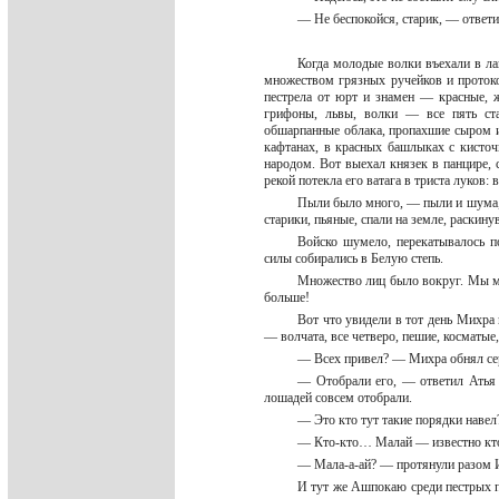
— Не беспокойся, старик, — ответ
Когда молодые волки въехали в лаг
множеством грязных ручейков и протоко
пестрела от юрт и знамен — красные, 
грифоны, львы, волки — все пять ста
обшарпанные облака, пропахшие сыром и
кафтанах, в красных башлыках с кисточ
народом. Вот выехал князек в панцире, 
рекой потекла его ватага в триста луков:
Пыли было много, — пыли и шума, —
старики, пьяные, спали на земле, раскин
Войско шумело, перекатывалось 
силы собирались в Белую степь.
Множество лиц было вокруг. Мы мо
больше!
Вот что увидели в тот день Михра
— волчата, все четверо, пешие, косматые
— Всех привел? — Михра обнял сер
— Отобрали его, — ответил Атья 
лошадей совсем отобрали.
— Это кто тут такие порядки наве
— Кто-кто… Малай — известно 
— Мала-а-ай? — протянули разом 
И тут же Ашпокаю среди пестрых 