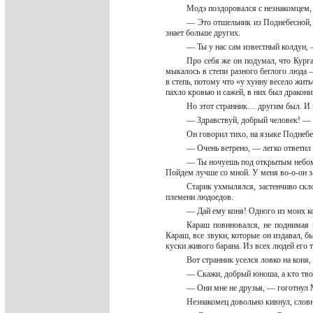
Модэ поздоровался с незнакомцем, 
— Это отшельник из Поднебесной, 
знает больше других.
— Ты у нас сам известный колдун,
Про себя же он подумал, что Курга
мыкалось в степи разного беглого люда
в степь, потому что «у хунну весело жит
пахло кровью и сажей, в них был дракони
Но этот странник… другим был. И к
— Здравствуй, добрый человек! — 
Он говорил тихо, на языке Поднебе
— Очень ветрено, — легко ответил 
— Ты ночуешь под открытым небом?
Пойдем лучше со мной. У меня во-о-он з
Старик ухмылялся, застенчиво скло
племени людоедов.
— Дай ему коня! Одного из моих 
Караш повиновался, не поднимая 
Караш, все звуки, которые он издавал, 
куски живого барана. Из всех людей его 
Вот странник уселся ловко на коня,
— Скажи, добрый юноша, а кто тв
— Они мне не друзья, — гоготнул
Незнакомец довольно кивнул, словн