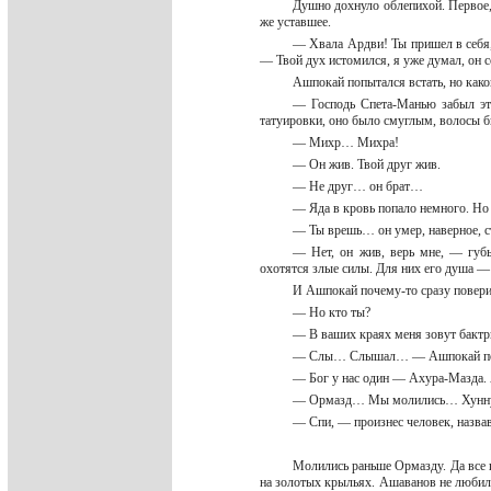
Душно дохнуло облепихой. Первое,
же уставшее.
— Хвала Ардви! Ты пришел в себя, 
— Твой дух истомился, я уже думал, он с
Ашпокай попытался встать, но какой
— Господь Спета-Манью забыл эт
татуировки, оно было смуглым, волосы 
— Михр… Михра!
— Он жив. Твой друг жив.
— Не друг… он брат…
— Яда в кровь попало немного. Но 
— Ты врешь… он умер, наверное, с
— Нет, он жив, верь мне, — губы
охотятся злые силы. Для них его душа
И Ашпокай почему-то сразу повер
— Но кто ты?
— В ваших краях меня зовут бактр
— Слы… Слышал… — Ашпокай почув
— Бог у нас один — Ахура-Мазда. 
— Ормазд… Мы молились… Хунн
— Спи, — произнес человек, назвав
Молились раньше Ормазду. Да все п
на золотых крыльях. Ашаванов не любили,