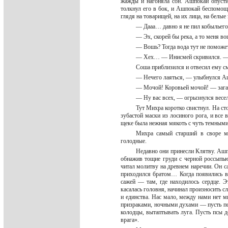
жажды и нагоняла сон. Ашпокай опусти
толкнул его в бок, и Ашпокай беспомощ
глядя на товарищей, на их лица, на белые
— Дааа… давно я не пил кобыльег
— Эх, скорей бы река, а то меня в
— Вошь? Тогда вода тут не поможе
— Хех… — Инисмей скривился. — 
Соша приблизился и отвесил ему см
— Нечего лаяться, — улыбнулся А
— Мочой! Коровьей мочой! — зага
— Ну вас всех, — огрызнулся весе
Тут Михра коротко свистнул. На ст
зубастой маски из лосиного рога, и все
щеке была нежная мякоть с чуть темным
Михра самый старший в своре мо
голодные.
Недавно они принесли Клятву. Ашп
обнажив тощие груди с черной россыпь
читал молитву на древнем наречии. Он 
приходился братом… Когда появились в
сажей — там, где находилось сердце. Э
касалась головня, начинал произносить 
и единства. Нас мало, между нами нет 
призраками, ночными духами — пусть псы
колодцы, вытаптывать луга. Пусть псы д
врага».