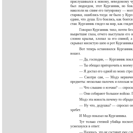
прислушивался к новому, неведомому чув
был людоедом, этот Курганник, но бо
накололи на спине его татуировку — мог
старики, ошиблись тогда: не было у Кург
едино, что душа. Его боялись, как боятся
стаи. Курганник глядел на мир, как гляд
Говорил Курганник тихо, почти без
выцветшие глаза, отчего выступали его 
словно крылья, хлопал за его спиной, 
скрывал мясистую шею и рот Курганника,
Вот теперь остановился Курганник
вошел.
— Да, господин, — Курганник покл
— Ты обещал приторочить к моему с
— Я достал его одной из моих стре
— Смотри сам, — Модэ нервическ
предметы: несколько палочек и плоская м
— Что слышно о юэчжи? — спросил
— Они собирают большое войско. Го
Модэ эта новость почему-то обрад
— Ну что, дедушка? — спросил он
хребет.
И Модэ показал на Курганника.
Тут только степной убийца посмот
усмехнулся в ответ:
— Надеюсь, это не составит ему сл