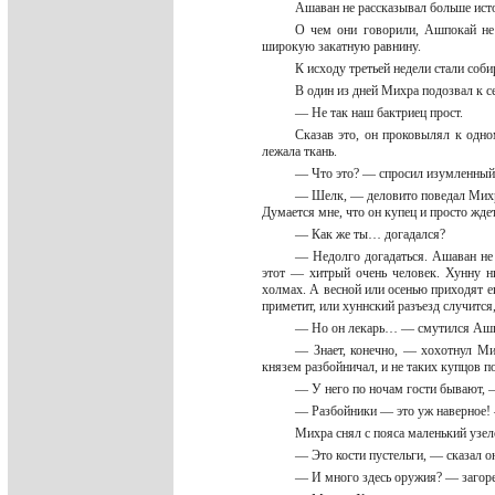
Ашаван не рассказывал больше исто
О чем они говорили, Ашпокай не 
широкую закатную равнину.
К исходу третьей недели стали соби
В один из дней Михра подозвал к с
— Не так наш бактриец прост.
Сказав это, он проковылял к одно
лежала ткань.
— Что это? — спросил изумленны
— Шелк, — деловито поведал Михра
Думается мне, что он купец и просто жде
— Как же ты… догадался?
— Недолго догадаться. Ашаван не с
этот — хитрый очень человек. Хунну ни
холмах. А весной или осенью приходят е
приметит, или хуннский разъезд случится
— Но он лекарь… — смутился Аш
— Знает, конечно, — хохотнул Ми
князем разбойничал, и не таких купцов п
— У него по ночам гости бывают,
— Разбойники — это уж наверное!
Михра снял с пояса маленький узе
— Это кости пустельги, — сказал 
— И много здесь оружия? — загор