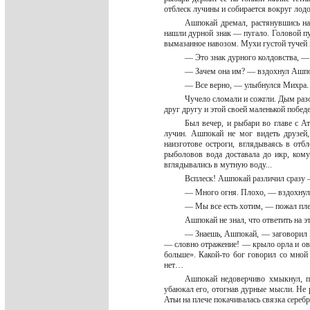
отблеск лучины и собирается вокруг лод
Ашпокай дремал, растянувшись на
нашли дурной знак — пугало. Головой пу
вымазанное навозом. Мухи густой тучей 
— Это знак дурного колдовства, —
— Зачем она им? — вздохнул Ашпо
— Все верно, — улыбнулся Михра. —
Чучело сломали и сожгли. Дым разо
друг другу и этой своей маленькой побед
Был вечер, и рыбари во главе с А
лучин. Ашпокай не мог видеть друзей
наизготове остроги, вглядываясь в отб
рыболовов вода доставала до икр, ком
вглядывались в мутную воду...
Всплеск! Ашпокай различил сразу 
— Много огня. Плохо, — вздохнул
— Мы все есть хотим, — пожал пл
Ашпокай не знал, что ответить на э
— Знаешь, Ашпокай, — заговорил Ми
— словно отражение! — крыло орла и овеч
больше». Какой-то бог говорил со мной 
нет…
Ашпокай недоверчиво хмыкнул, по
убаюкал его, отогнав дурные мысли. Не 
Атьи на плече покачивалась связка сере