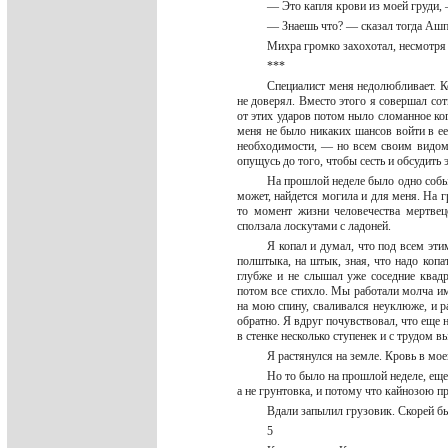
— Это капля крови из моей груди
— Знаешь что? — сказал тогда Ашпо
Михра громко захохотал, несмотря 
***
Специалист меня недолюбливает. К
не доверял. Вместо этого я совершал со
от этих ударов потом ныло сломанное ког
меня не было никаких шансов войти в ее
необходимости, — но всем своим видом 
опущусь до того, чтобы сесть и обсудить 
На прошлой неделе было одно событ
может, найдется могила и для меня. На г
то момент жизни человечества мертвец
сползала лоскутами с ладоней.
Я копал и думал, что под всем эти
полштыка, на штык, зная, что надо копа
глубже и не слышал уже соседние квад
потом все стихло. Мы работали молча им
на мою спину, сваливался неуклюже, и р
обратно. Я вдруг почувствовал, что еще 
в стенке несколько ступенек и с трудом 
Я растянулся на земле. Кровь в мо
Но то было на прошлой неделе, еще 
а не грунтовка, и потому что кайнозою п
Вдали запылил грузовик. Скорей бы 
5