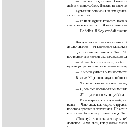
— Я не заметил, извини. В наших к
действительно собаки. Правда, не знаю и
Курганник остановил на нем длинны
за бок от хохота.
— Если ты будешь говорить такие в
смеха, выговорил он. — Живи у меня скол
— Не бойся. Я буду с тобой сколь
Вот доехали до княжьей стоянки. 
душно, дымно — от каменного алтарика 
Здесь странник назвался Чию. М
прочернью татуировки растянулось довол
— И как бы так сделать, чтобы с
путаницы других мыслей и смаковал тепер
— У моего учителя были бессмертн
В глазах Модэ вспыхнуло любопыт
— Я слышал что-то от ваших негодя
— О, это был образованный меняла
— Я? — рассеянно хмыкнул Модэ. —
— В свое время, господин мой, в с
вещи, — Чию знал, как ладить с цареви
простого правила и поплатился. Но если
как вести себя в присутствии господ. Ч
«Пожалуй, для начала я научу те
драконов. И ум твой, как у битой лиси