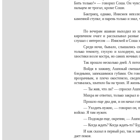
Бить только!» — говорил Соша. Он чувс
пальцем не трогал, кроме Соши.
Бактриец, однако, Инисмея невзлю
каменной ступке, и парень только и знал,
По вечерам ашаван выходил из хи
кирпичном очаге и рассказывал разны
слушал с интересом — Инисмей и Соша за
Среди ночи, бывало, слышались сн
только темноту, глухую и холодную, к
хвостики возле костра, но самих ночных г
Так прошло несколько дней. А пото
Войдя в хижину, Ашпокай смешалс
бледными, запекшимися губами. Он говор
прозрачным, и плечо окостенело, сведе
оставалась, хватило бы на троих. И жизнь
— Ты жив, что ли? — спросил Ашп
Михра не ответил, только закрыл и
Прошло еще два дня, и он начал гов
— Уходить нужно, — говорил он, пр
войско. Я там нужен.
— Подожди еще, окрепни, — Ашпока
— Когда ждать? Когда ждать-то? Буд
И как сказал в первый раз, так и за
дает покоя.