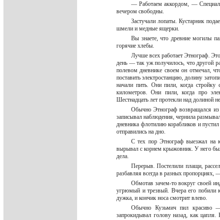
— Работаем аккордом, — Специалис
вечером свободны.
Застучали лопаты. Кустарник подае
шмели и медные ящерки.
Вы знаете, что древние могилы па
горячие хлебы.
Лучше всех работает Этнограф. Эт
день — так уж получилось, что другой р
полевом дневнике своем он отмечал, чт
поставить электростанцию, долину затопит
начали пить. Они пили, когда стройку
километров. Они пили, когда про эле
Шестнадцать лет протекли над долиной не
Обычно Этнограф возвращался из д
записывал наблюдения, чернила размывало
дневника флотилию корабликов и пустил 
отправились на дно.
С тех пор Этнограф выезжал на к
вырывал с корнем крыжовник. У него был
дела.
Перерыв. Постелили плащи, рассел
разбавляя всегда в разных пропорциях, 
Обмотав зачем-то вокруг своей ин
угрюмый и трезвый. Вчера его побили к
дужка, и кончик носа смотрит влево.
Обычно Кузьмич пил красиво —
запрокидывал голову назад, как цапля.