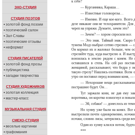
к себе?
— Курганника, Караша…
ЭХО-СТУДИЯ
— Известные головорезы…
СТУДИЯ ПОЭТОВ
— Именно. И еще кое-кого. Всего д
деле никакие они не телохранители. Дл
• золотой фонд поэзии
череп на упряжи. Думаете, зачем это?
• поэтический салон
— Зачем? — хором спросили все.
• Зал Славы
— Это знак. Тайный знак. Скоро б
• поэтические отзывы
тумена Модэ выбрал сотню стрелков — с
• неформат
Он кормил их и жаловал больше, чем ост
стреляйте туда, куда выстрелю я. И выстр
СТУДИЯ ПИСАТЕЛЕЙ
вонзилась в землю рядом с конем. Не 
оставшихся в степь. На сей раз пост
• золотой фонд прозы
женщиной, рассказывают, что бедра у 
• публицистика
такую стрелу? Нашлись охотники. Всем о
• загадки творчества
утро он поставил перед воинами коня, — 
— Нехорошие вещи рассказываешь
СТУДИЯ ХУДОЖНИКОВ
пострашнее будет. Он…
• золотая коллекция
Тут заржали кони, не дав ему за
воротника, он коротко взвизгнул и повал
• мастер-класс
— Эй, собаки! — донеслось из тем
МУЗЫКАЛЬНАЯ СТУДИЯ
Но хунну уже были на конях. Все 
выстрелили почти одновременно, юэчжи 
юэчжи, словно лисы, затерялись среди ве
СМЕХО-СТУДИЯ
Один из хунну клялся потом, будто
• веселые картинки
***
• графомания