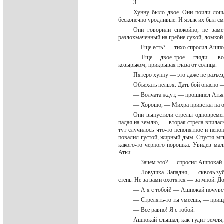
3
Хунну было двое. Они поили лоша
бесконечно уродливые. И язык их был см
Они говорили спокойно, не заме
разлохмаченный на гребне сухой, ломкой
— Еще есть? — тихо спросил Ашпо
— Еще… двое-трое… гляди — вон 
козырьком, прикрывая глаза от солнца.
Пятеро хунну — это даже не разъез
Объехать нельзя. Дать бой опасно
— Волчата ждут, — прошипел Атья,
— Хорошо, — Михра привстал на од
Они выпустили стрелы одновремен
падая на землю, — вторая стрела впилас
тут случилось что-то непонятное и непоп
повалил густой, жирный дым. Спустя мг
какого-то черного порошка. Увидев маль
Атьи.
— Зачем это? — спросил Ашпокай.
— Ловушка. Западня, — сквозь зуб
степь. Не за вами охотятся — за мной. Д
— А я с тобой! — Ашпокай почувств
— Стрелять-то ты умеешь, — при
— Все равно! Я с тобой.
Ашпокай слышал, как гудит земля, 