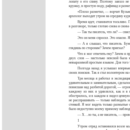
лопату о его спину. Поэтому завхоз не
кружку, в простую воду, рафинад и раз
«Плохо разметил, — ворчит Кузьми
археолог выходит утром на середину кург
Время идет, становится тоскливо. 
в разговоре, только глотаю снова и снов
— Так ты писатель, что ли? — сни
Это он меня спросил. Это опасно. 
— А я слышал, что писатель. Бум
глядишь по сторонам? Зачем приехал?
Что я мог ответить ему? Зачем я п
двух слов — настолько неясной была 
невыразимой простым языком. Для того т
Полгода назад я услышал впервые
своих поисков. Так я стал волонтером на
Три месяца я работал в экспедиции
удивительным и занимательным, сделалос
повисшая над разбитой дорогой, — огро
каждому из них я удивлялся, как и в 
обострилось, и в каждом я видел ценную 
не расспрашивать — только наблюдать з
стенкой. Я мог видеть только размытые 
было недоступно моему прямому наблю
— Х…ло ты, а не писатель, — пров
1
Утром отряд остановился возле ко