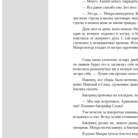
— Много. Хватит ватагу снарядить
— Все равно спасибо ему. Без него
— Это да, — Михра нахмурился. Ко
три моих стрелы и назову настоящее имя
стрелы и назвать меня по имени трижды, 
День шел за днем, мало-помалу Мих
один из вечеров подошел к костру, и б
очистился от скверного духа. С той пор
случились в незапамятные времена. Ист
Михра всегда уходил от костра задумчив
Соша начал хлопотать за пару дней
он пинком будил его и заставлял себе 
позволяла размахнуться им в полную сил
он про себя. — Лучше сам пролью свою 
Наконец, все сборы были кончены
конях Инисмей и Соша, груженные припа
боялись сказать.
Бактриец провожал их взглядом, по
— Мы еще встретимся, Ариманово 
там! Помните бактрийца Салма!
Уже исчезли за поворотом хижины, 
всхрапнул и стал. Вслед за ним остановил
Бактриец догнал их, тяжело дыша
увещевая. Михра молча кивнул, и бактрие
В руках Михры тускло блестел медн