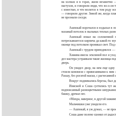
на холмах и в горах, жили незаметно 
пастухов, и говорили люди, что во-о-он 
с известью, и что молятся в том роду вс
— говорили другие. Зимой же, когда плак
не прознали соседи.
Ашпокай ворочался и вздыхал в по
мазаный потолок в пыльных теплых разв
Ашпокай лежал на соломенной п
потрескавшегося кирпича да какой-то му
оконце под потолком проникал свет. Под 
Ашпокай с трудом приподнялся — н
Хижина имела земляной пол и уход
дел мастера устраивали такие жилища под
дверь.
Он увидел двор, на нем еще одну
стояли коновязи с привязанными к ним 
Рахшу, без рогатой маски, с расчесанной
Вокруг поднимались березы, был де
Инисмей и Соша суетились тут же
подпоясанный разноцветными шнурками, 
башку, дремал пес.
«Михра, наверное, в другой хижи
Мальчишки уже увидели его.
— Ашпокай, я уж думал, — не про
Соша даже полено уронил от радос