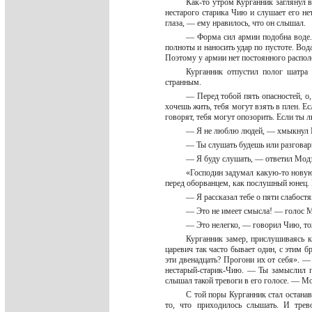
Как-то утром Курганник заглянул в
нестарого старика Чию и слушает его н
глаза, — ему нравилось, что он слышал.
— Форма сил армии подобна воде. 
полноты и наносить удар по пустоте. Вода
Поэтому у армии нет постоянного распо
Курганник отпустил полог шатра 
странным.
— Перед тобой пять опасностей, о
хочешь жить, тебя могут взять в плен. Ес
говорят, тебя могут опозорить. Если ты 
— Я не люблю людей, — хмыкнул
— Ты слушать будешь или разгова
— Я буду слушать, — ответил Модэ
«Господин задумал какую-то новую
перед оборванцем, как послушный юнец. К
— Я рассказал тебе о пяти слабостя
— Это не имеет смысла! — голос М
— Это нелегко, — говорил Чию, то
Курганник замер, прислушиваясь к
царевич так часто бывает один, с этим 
эти двенадцать? Прогони их от себя». 
нестарый-старик-Чию. — Ты замыслил 
слышал такой тревоги в его голосе. — М
С той поры Курганник стал останав
то, что приходилось слышать. И тре