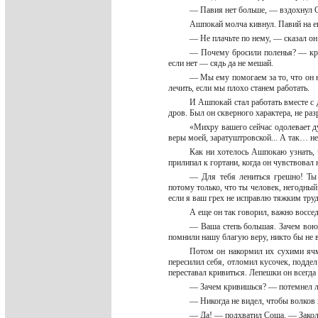
— Павия нет больше, — вздохнул 
Ашпокай молча кивнул. Павий на ег
— Не плачьте по нему, — сказал он
— Почему бросили поленья? — крик
если нет — сядь да не мешай.
— Мы ему помогаем за то, что он н
лечить, если мы плохо станем работать.
И Ашпокай стал работать вместе с 
дров. Был он скверного характера, не ра
«Михру вашего сейчас одолевает д
веры моей, заратуштровской... А так… н
Как ни хотелось Ашпокаю узнать, ч
прилипал к гортани, когда он чувствовал
— Для тебя лениться грешно! Ты
потому только, что ты человек, негодный
если я ваш грех не исправлю тяжким тру
А еще он так говорил, важно воссе
— Ваша степь большая. Зачем воюе
помнили нашу благую веру, никто бы не 
Потом он накормил их сухими яч
пересилил себя, отломил кусочек, подде
переставал кривиться. Лепешки он всегда
— Зачем кривишься? — потемнел 
— Никогда не видел, чтобы волков
— Да! — подхватил Соша. — Заколи