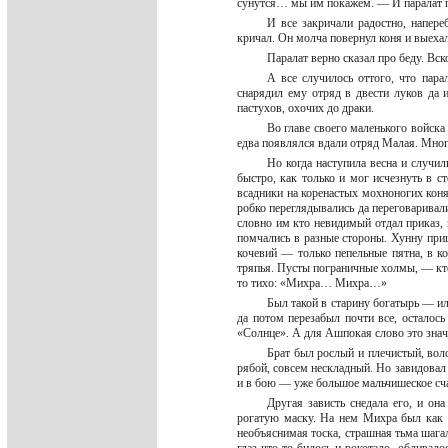
сунутся… мы им покажем. — И паралат п
И все закричали радостно, напере
кричал. Он молча повернул коня и выеха
Паралат верно сказал про беду. Вск
А все случилось оттого, что пар
снарядил ему отряд в двести луков да 
пастухов, охочих до драки.
Во главе своего маленького войска
едва появлялся вдали отряд Малая. Мног
Но когда наступила весна и случил
быстро, как только и мог исчезнуть в с
всадники на коренастых мохноногих конях
робко переглядывались да переговаривал
словно им кто невидимый отдал приказ,
помчались в разные стороны. Хунну приш
кочевий — только пепельные пятна, в ко
тряпья. Пусты пограничные холмы, — кто 
то тихо: «Михра… Михра…»
Был такой в старину богатырь — ил
да потом перезабыл почти все, остало
«Солнце». А для Ашпокая слово это знач
Брат был рослый и плечистый, вол
рябой, совсем нескладный. Но завидовал п
и в бою — уже большое мальчишеское сч
Другая зависть снедала его, и о
рогатую маску. На нем Михра был как б
необъяснимая тоска, страшная тьма шагал