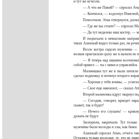
и тут же исчезли.
— А что же Павий? — спросил Атья
— Кончился, — вздохнул Инисмей,
Помолчали. Атья отвернулся, разм
— Где же вы стоите? — спросил Мих
— Да тут недалеко наш костер, — 
И подъехали к невысоким шатрам,
таких Ашпокай видел только раз, на реч
Возле костра сидели мужчины — 
волков пригласили сразу же и налили по 
— Я теперь над нашими волчатами 
собой привел — ты с ними и управляйся
Мальчишки тут же в пыли затеяли б
сделал подножку и потянул второго впра
— Хороши у тебя воины, — усмехну
— Свое еще навоюют, — сказал Ать
Второй мальчонка вдруг нырнул по
— Сегодня, говорят, приедет пар
скажет, так и будет!
— Нечего его слушать! — крикнул
думать не будут.
Заспорили, закричали. Тут только
мужчины были молоды и злы, как быки.
Ашпокай спросил Атью, отчего так,
Остались только молодые, те, что не знаю