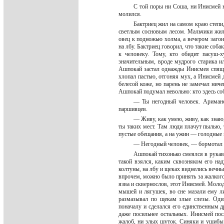
С той поры ни Соша, ни Инисмей не
молился.
Бактриец жил на самом краю степи,
светлым сосновым лесом. Мальчики жили
овец к подножью холма, а вечером загон
на лбу. Бактриец говорил, что такие соба
к человеку. Тому, кто обидит пасуш-х
значительным, вроде мудрого старика и
Ашпокай застал однажды Инисмея спящи
хлопал пастью, отгоняя мух, а Инисмей 
белесой коже, но парень не замечал ниче
Ашпокай подумал невольно: кто здесь соб
— Ты негодный человек. Ариман
паршивцев.
— Живу, как умею, живу, как знаю
ты таких мест. Там люди плачут пылью, 
пустые обещания, а на ужин — голодные 
— Негодный человек, — бормотал 
Ашпокай тихонько смеялся в рукав
такой взялся, каким сквозняком его на
колтуны, на лбу и щеках виднелись вечны
впрочем, можно было принять за жалкого
язва и сквернослов, этот Инисмей. Моло
мышей и лягушек, во сне мазали ему л
размазывал по щекам злые слезы. Оди
поначалу и сделался его единственным д
даже посильнее остальных. Инисмей по
жалоб, ни злых шуток. Синяки и ушибы 