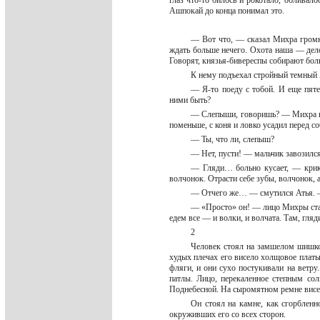
глаз что-то билось и рокотало, обливал
Ашпокай до конца понимал это.
— Вот что, — сказал Михра громко
ждать больше нечего. Охота наша — дело
Говорят, князья-бивереспы собирают бол
К нему подъехал стройный темный 
— Я-то поеду с тобой. И еще пяте
ними быть?
— Слепыши, говоришь? — Михра вдр
поменьше, с коня и ловко усадил перед с
— Ты, что ли, слепыш?
— Нет, пусти! — мальчик завозился
— Гляди… больно кусает, — крикн
волчонок. Отрасти себе зубы, волчонок, 
— Отчего же… — смутился Атья.
— «Просто» он! — лицо Михры стал
едем все — и волки, и волчата. Там, гляд
2
Человек стоял на замшелом шишков
худых плечах его висело холщовое плать
фляги, и они сухо постукивали на ветру
патлы. Лицо, перекаленное степным со
Поднебесной. На сыромятном ремне вис
Он стоял на камне, как сгорбленн
окруживших его со всех сторон.