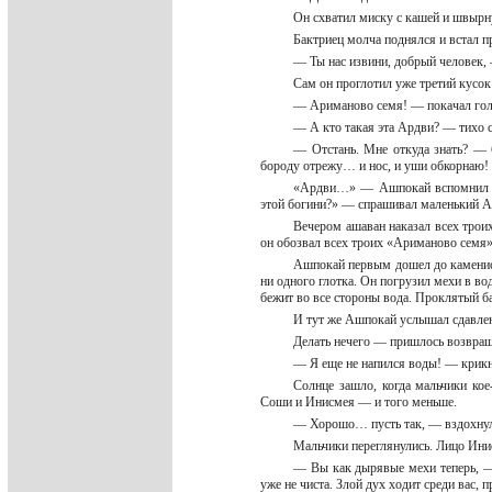
Он схватил миску с кашей и швырн
Бактриец молча поднялся и встал п
— Ты нас извини, добрый человек,
Сам он проглотил уже третий кусо
— Ариманово семя! — покачал голо
— А кто такая эта Ардви? — тихо
— Отстань. Мне откуда знать? — 
бороду отрежу… и нос, и уши обкорнаю
«Ардви…» — Ашпокай вспомнил сло
этой богини?» — спрашивал маленький Аш
Вечером ашаван наказал всех троих
он обозвал всех троих «Ариманово семя»
Ашпокай первым дошел до каменис
ни одного глотка. Он погрузил мехи в во
бежит во все стороны вода. Проклятый б
И тут же Ашпокай услышал сдавле
Делать нечего — пришлось возвраща
— Я еще не напился воды! — крикн
Солнце зашло, когда мальчики ко
Соши и Инисмея — и того меньше.
— Хорошо… пусть так, — вздохнул 
Мальчики переглянулись. Лицо Ини
— Вы как дырявые мехи теперь, — 
уже не чиста. Злой дух ходит среди вас,