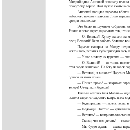
Михрой одни. Ашпокай поначалу плакал го
плачут еще горше. Нам нужно ехать на с
Ашпокай повидал паралата вблизи
небесного покровительства. Лицо паралат
сродни головешке.
Это было на шумном собрании, на
Рахше и встал перед паралатом так, что 
— О, Великий! Хунну напали на м
овец. Великий! Вели собрать большое во
Паралат смотрел на Михру недове
исказилось, верхняя губа приподнялась, к
— У нас в плену их царевич, — ск
— О, Великий! — из толпы выскочи
стал гадок Ашпокаю. На бегу человек со
— Великий, я виноват! Царевич Мод
одного из моих коней.
— Пошел прочь! — закричал парал
теперь! Овец пасти будешь!
Тучный человек был Малай — один 
пополз задом от царского ковра, и все си
— Беда пришла, — паралат встал и 
— Подожди! Постой! — кричали в
— Вернись! — выкрикивали стари
— Скажи, что нам делать! — сказа
— Мы будем ждать, — сказал парал