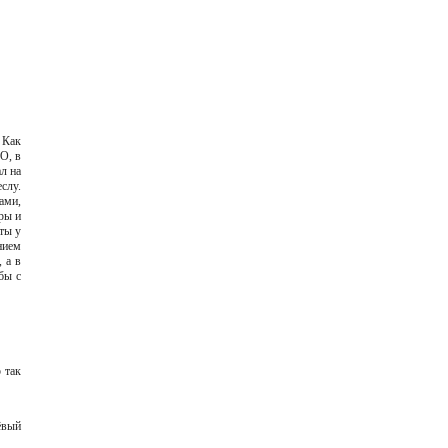
 Как
О, в
л на
слу.
ами,
ры и
ты у
нием
 а в
бы с
 так
ёвый