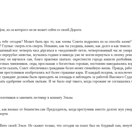
Дом, из-за которого он не может сойти со своей Дороги.
ть тебе сегодня? Может быть про то, как члены Совета подрались из-за способа казни?
 Глупые: смерть есть смерть. Неважно, как ты уходишь, важно, как долго и как тяжело. 
нный мог четверть часа дёргаться в «медленной» петле, четвертованный час не умира
 перерубал запястья, мучались годами и никогда уже не могли вернуться к своему реме
ому он научился сам, благо практики хватало: окрестности города кишели разбойник
говых чиновников, сюда, прослышав о богатствах горожан, постоянно наведывались во
сти сказать, Совет обеспечивал гражданам более-менее спокойную жизнь. Правда, рабо
ния преступников изобретались всё более страшные кары. И каждый полдень, за исключе
се граждане должны были приходить на площадь и наблюдать за работой Высокого Суда,
вать одобрение особым пыткам. И не было ещё такого, когда горожане не соглашались 
 плотников и заменить лестницу в комнату Эльзы.
, как визжал от бешенства сам Председатель, когда преступник вместо долгих мук умер
смерти.
Вито своей Эльзе. Не скажет только, что сегодня на плахе был их блудный сын, непут