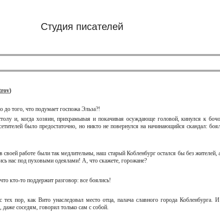
Студия писателей
trov
)
ело до того, что подумает госпожа Эльза?!
толу и, когда хозяин, прихрамывая и покачивая осуждающе головой, кинулся к бочо
етителей было предостаточно, но никто не повернулся на начинающийся скандал: боял
 в своей работе были так медлительны, наш старый Кобленбург остался бы без жителей, а
ись нас под пуховыми одеялами! А, что скажете, горожане?
 что кто-то поддержит разговор: все боялись!
 с тех пор, как Вито унаследовал место отца, палача славного города Кобленбурга. И
, даже соседям, говорил только сам с собой.