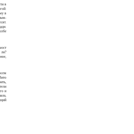
ти в
гой:
му в
ным-
сят.
ади.
себе
омост
 ли?
ное,
всем
Вито
ить,
тели
го и
ала,
ущий