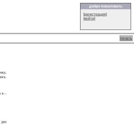
добро пожаловать
[
регистрация
]
[
войти
]
печать
нку,
ись.
 я –
 два