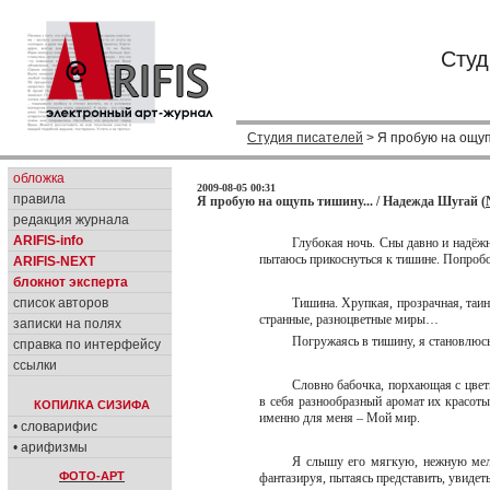
Студ
Студия писателей
> Я пробую на ощуп
обложка
2009-08-05 00:31
правила
Я пробую на ощупь тишину... / Надежда Шугай (
редакция журнала
ARIFIS-info
Глубокая ночь. Сны давно и надёжно
пытаюсь прикоснуться к тишине. Попробов
ARIFIS-NEXT
блокнот эксперта
список авторов
Тишина. Хрупкая, прозрачная, таин
странные, разноцветные миры…
записки на полях
Погружаясь в тишину, я становлюсь
справка по интерфейсу
ссылки
Словно бабочка, порхающая с цвет
в себя разнообразный аромат их красот
КОПИЛКА СИЗИФА
именно для меня – Мой мир.
• словарифис
• арифизмы
Я слышу его мягкую, нежную мелод
ФОТО-АРТ
фантазируя, пытаясь представить, увидет