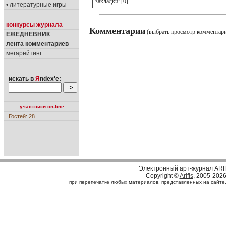
закладки: [0]
• литературные игры
конкурсы журнала
Комментарии
(выбрать просмотр комментар
ЕЖЕДНЕВНИК
лента комментариев
мегарейтинг
искать в
Я
ndex'е:
участники on-line:
Гостей: 28
Электронный арт-журнал ARI
Copyright ©
Arifis
, 2005-202
при перепечатке любых материалов, представленных на сайте, с