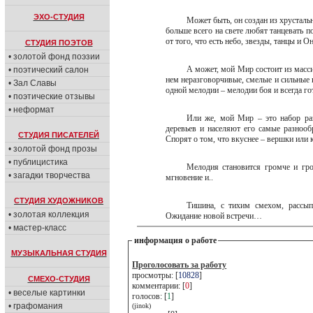
ЭХО-СТУДИЯ
Может быть, он создан из хрустал
больше всего на свете любят танцевать 
от того, что есть небо, звезды, танцы и
СТУДИЯ ПОЭТОВ
• золотой фонд поэзии
А может, мой Мир состоит из масс
• поэтический салон
нем неразговорчивые, смелые и сильные
• Зал Славы
одной мелодии – мелодии боя и всегда г
• поэтические отзывы
• неформат
Или же, мой Мир – это набор ра
деревьев и населяют его самые разнообр
СТУДИЯ ПИСАТЕЛЕЙ
Спорят о том, что вкуснее – вершки или 
• золотой фонд прозы
• публицистика
Мелодия становится громче и гр
• загадки творчества
мгновение и..
СТУДИЯ ХУДОЖНИКОВ
Тишина, с тихим смехом, рассыпа
• золотая коллекция
Ожидание новой встречи…
• мастер-класс
информация о работе
МУЗЫКАЛЬНАЯ СТУДИЯ
Проголосовать за работу
просмотры: [
10828
]
СМЕХО-СТУДИЯ
комментарии: [
0
]
• веселые картинки
голосов: [
1
]
• графомания
(jinok)