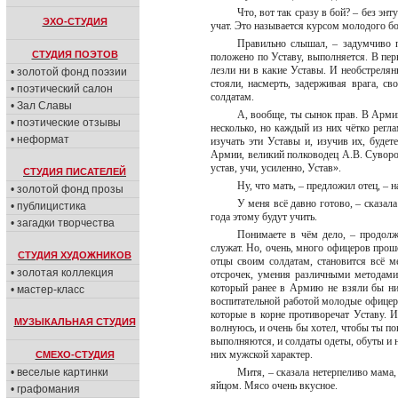
Что, вот так сразу в бой? – без эн
ЭХО-СТУДИЯ
учат. Это называется курсом молодого б
Правильно слышал, – задумчиво пр
СТУДИЯ ПОЭТОВ
положено по Уставу, выполняется. В пер
лезли ни в какие Уставы. И необстрел
• золотой фонд поэзии
стояли, насмерть, задерживая врага, 
• поэтический салон
солдатам.
• Зал Славы
А, вообще, ты сынок прав. В Арми
• поэтические отзывы
несколько, но каждый из них чётко регл
• неформат
изучать эти Уставы и, изучив их, будет
Армии, великий полководец А.В. Суворов
устав, учи, усиленно, Устав».
СТУДИЯ ПИСАТЕЛЕЙ
Ну, что мать, – предложил отец, – 
• золотой фонд прозы
У меня всё давно готово, – сказала 
• публицистика
года этому будут учить.
• загадки творчества
Понимаете в чём дело, – продол
служат. Но, очень, много офицеров прош
СТУДИЯ ХУДОЖНИКОВ
отцы своим солдатам, становится всё 
• золотая коллекция
отсрочек, умения различными методами 
который ранее в Армию не взяли бы ник
• мастер-класс
воспитательной работой молодые офицер
которые в корне противоречат Уставу. И
МУЗЫКАЛЬНАЯ СТУДИЯ
волнуюсь, и очень бы хотел, чтобы ты по
выполняются, и солдаты одеты, обуты и 
них мужской характер.
СМЕХО-СТУДИЯ
• веселые картинки
Митя, – сказала нетерпеливо мама,
яйцом. Мясо очень вкусное.
• графомания