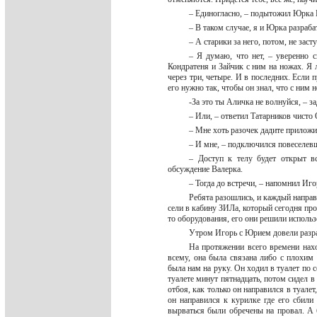
– Единогласно, – подытожил Юрка 
– В таком случае, я и Юрка разраб
– А старики за него, потом, не зас
– Я думаю, что нет, – уверенно 
Кондратеня и Зайчик с ним на ножах. Я 
через три, четыре. И в последних. Если 
его нужно так, чтобы он знал, что с ним 
-За это ты Аличка не волнуйся, – з
– Или, – ответил Татарников чист
– Мне хоть разочек дадите приложи
– И мне, – подключился повеселе
– Доступ к телу будет открыт в
обсуждение Валерка.
– Тогда до встречи, – напомнил Иго
Ребята разошлись, и каждый направ
сели в кабину ЗИЛа, который сегодня про
то оборудования, его они решили исполь
Утром Игорь с Юрием довели разра
На протяжении всего времени нах
всему, она была связана либо с плохим
была нам на руку. Он ходил в туалет по с
туалете минут пятнадцать, потом сидел в
отбоя, как только он направился в туале
он направился к курилке где его сбили 
вырваться были обречены на провал. А 