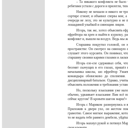
– Та никакого конфликта не было 
ребятами устали с дороги и прилегли, тих
Никому не мешали и никого не трог
сортире сгноит, и объявил сперва мне, 
очереди не лезу, это не культурно и не
лошадиной улыбкой и сияющим лицом.
Игорь, так же, хотел объяснить еф
ефрейтора на хрен и выйти в курилку, р
конфликт и, вышли на воздух. Ведь мы 
Старшина покрутил головой, он н
пространстве. Он смотрел на сияющую 
слушает этого курсанта. Он понимал, чт
старшину своими карими глазами и ласк
Игорь еле-еле сдерживал себя, чт
бесенят скачущих в его глазах, пришёл
начальника школы, шо ефрейтор Умаев
командыра обовязково до сполнения.
дисциплинарный батальон. Однако, учиты
объяснить положения и требования уставо
Но, поскольку взыскания уже нало
обычно, удваивает взыскание. Вам всё п
сейчас кругом! В кровати шагом марш!»
Игорь с Мариком развернулись и в
Приложив к двери ухо, он жестом пок
грамотно. Самое мягкое выражение, кот
то не видать тебе раннего дембеля, уйдё
Игорь махнул рукой и потянул Мари
свои кровати.