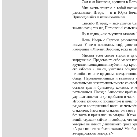
Сам я из Котовска, а учился в Пе
Мне очень приятно с тобой познак
рассказывал Игорь, – я и Юрка Бочав
Присоединяйся к нашей компании.
Спасибо Игорёк, – засмущался Сер
заканчивали, так же, Петровский сельск
Ну и ладно, – не смутился отказом
Пока, Игорь с Сергеем разговарив
всеми. У него появилось, ещё, двое 
измерений и Михаил Воронин, тоже из И
Михаил всем своим видом и движ
затруднение. Представьте себе маленько
крупными лошадиными зубами под крючк
его «Жопик », но он, учитывая обиднос
незлобивым и не вредным, всегда готовы
обиду. Перезнакомившись и выполнив св
рассчитывал позавтракать вместе со свое
остатки еды и бутылочку коньяка, о к
похмелиться. Поезд в Запорожье прибыва
улучшат аппетит и до прибытия в часть
Игоревы кулёчки с провиантом и начал ра
раздался восторженный вопль из четырёх 
стаканами. Расставив стаканы, он взял 
без тоста и принялись за завтрак. Юрка
вошёл сержант Зайчик и сообщил, что он
которые не имеют длительного срока хр
«А раньше нельзя было сказать? Мы бы к
вечера должны голодать?»