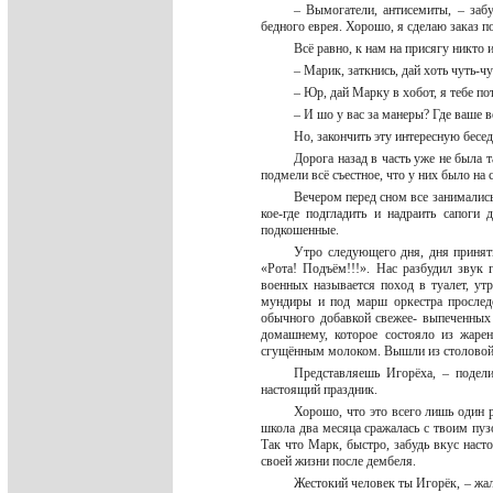
– Вымогатели, антисемиты, – забу
бедного еврея. Хорошо, я сделаю заказ п
Всё равно, к нам на присягу никто 
– Марик, заткнись, дай хоть чуть-
– Юр, дай Марку в хобот, я тебе п
– И шо у вас за манеры? Где ваше 
Но, закончить эту интересную бесе
Дорога назад в часть уже не была 
подмели всё съестное, что у них было на 
Вечером перед сном все занималис
кое-где подгладить и надраить сапоги
подкошенные.
Утро следующего дня, дня приняти
«Рота! Подъём!!!». Нас разбудил звук 
военных называется поход в туалет, ут
мундиры и под марш оркестра прослед
обычного добавкой свежее- выпеченных
домашнему, которое состояло из жаре
сгущённым молоком. Вышли из столовой
Представляешь Игорёха, – подел
настоящий праздник.
Хорошо, что это всего лишь один р
школа два месяца сражалась с твоим пузо
Так что Марк, быстро, забудь вкус насто
своей жизни после дембеля.
Жестокий человек ты Игорёк, – жал