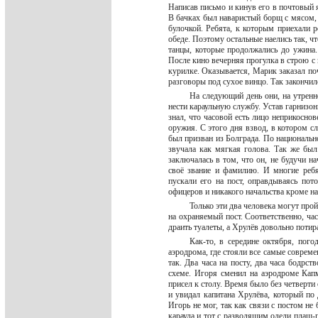
Написав письмо и кинув его в почтовый 
В бачках был наваристый борщ с мясом,
булочкой. Ребята, к которым приехали 
обеде. Поэтому остальные наелись так, ч
танцы, которые продолжались до ужина.
После кино вечерняя прогулка в строю с 
курилке. Оказывается, Марик заказал по
разговоры под сухое винцо. Так закончил
На следующий день они, на утренн
нести караульную службу. Устав гарнизон
знал, что часовой есть лицо неприкосно
оружия. С этого дня взвод, в котором с
был призван из Болграда. По национальн
звучала как мягкая голова. Так же бы
заключалась в том, что он, не будучи н
своё звание и фамилию. И многие ребя
пускали его на пост, оправдываясь по
офицеров и никакого начальства кроме н
Только эти два человека могут про
на охраняемый пост. Соответственно, ча
драить туалеты, а Хрулёв довольно потир
Как-то, в середине октября, пог
аэродрома, где стояли все самые соврем
так. Два часа на посту, два часа бодрст
схеме. Игоря сменил на аэродроме Капм
присел к столу. Время было без четверт
и увидал капитана Хрулёва, который по
Игорь не мог, так как связи с постом н
караула и тот с разводящим одели плащ-