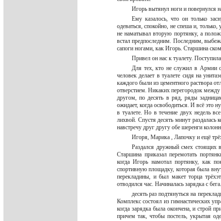
Игорь вытянул ноги и повернулся на
Ему казалось, что он только засн
одеваться, спокойно, не спеша и, только,
не наматывал вторую портянку, а положив
встал предпоследним. Последним, выбежа
сапоги ногами, как Игорь. Старшина ск
Привел он нас к туалету. Поступила
Для тех, кто не служил в Армии о
человек делает в туалете сидя на унита
каждого были из цементного раствора от
отверстием. Никаких перегородок между
другом, по десять в ряд, ряды задница
ожидает, когда освободиться. И всё это н
в туалете. Но в течение двух недель все
лихвой. Спустя десять минут раздалась 
навстречу друг другу обе шеренги колонн
Игоря, Марика , Лапочку и ещё трёх
Раздался дружный смех стоящих в 
Старшина приказал перемотать портянк
когда Игорь намотал портянку, как по
спортивную площадку, которая была внут
перекладины, и был макет торца трёхэ
отводился час. Начиналась зарядка с бега
десять раз подтянуться на перекла
Комплекс состоял из гимнастических упр
когда зарядка была окончена, и строй пр
причем так, чтобы постель, укрытая о