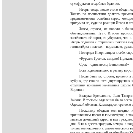
сухофруктов и сдобные булочки.
Игорь, тогда, после этого обеда п
Только по прошествии долгого времени
предназначенная ослабить стресс моло
придумал но, судя по реакции Игоря и ег
Затем, строем, их повели в бан
обмундирование. Тут с Игорем произош
застёгивать её ворот, то убедился, что в
Игорь подошёл к старшине и показал ему
гимнастёрка в плечах – нормально, рука
Повернув Игоря лицом к себе, спро
«Курсант Громов, смирно! Приказы
Срок – один месяц. Выполнять!»
Есть подогнать шею в размер ворот
После бани их, строем, привели в 
кубрик, где стояло пять двухъярусных
отделения приказом начальника школы 
Воронин.
Валерка Ермолович, Толя Татарни
Зайчик. В третьем отделении было всего 
Одесской области. Командиром третьего 
Поскольку обедали они поздно, 
пришиванием погон к гимнастёрке, а т
писался домашний адрес, и вся граждан
дня, был в десять тридцать вечера, а по
только они окончили с упаковкой своих ве
тут же получили нагоняй от ефрейтора Ум