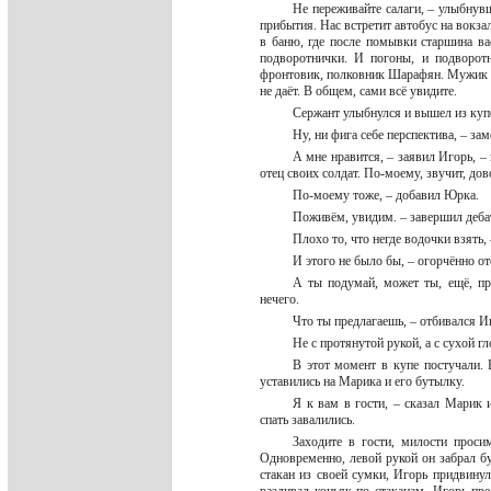
Не переживайте салаги, – улыбнувш
прибытия. Нас встретит автобус на вокзал
в баню, где после помывки старшина ва
подворотнички. И погоны, и подворот
фронтовик, полковник Шарафян. Мужик кл
не даёт. В общем, сами всё увидите.
Сержант улыбнулся и вышел из куп
Ну, ни фига себе перспектива, – з
А мне нравится, – заявил Игорь, –
отец своих солдат. По-моему, звучит, до
По-моему тоже, – добавил Юрка.
Поживём, увидим. – завершил деба
Плохо то, что негде водочки взять
И этого не было бы, – огорчённо от
А ты подумай, может ты, ещё, пр
нечего.
Что ты предлагаешь, – отбивался И
Не с протянутой рукой, а с сухой г
В этот момент в купе постучали. 
уставились на Марика и его бутылку.
Я к вам в гости, – сказал Марик
спать завалились.
Заходите в гости, милости прос
Одновременно, левой рукой он забрал бу
стакан из своей сумки, Игорь придвину