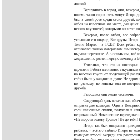
ложкой.
Вернувшись в город, они, вечером,
восемь часов сорок пять минут Игорь д
был в своей роте среди своих друзей, ко
отбоя на известном им месте, дал дене
всяких вкусностей, которыми он хотел п
Вечером, после отбоя, все собр
услышали его подход. Все друзья Игоря 
Толян, Марик – в ГСВГ. Всех ребят, к
отличалась только материалом гимнастё
выдали шерстяные. А в остальном, всё ос
ходившим по ротам, первую команду в В
Учитывая, что это их последние
адресами. Ребята пили вино, закусывали
но всё-таки грусть от предстоящей разл
слёзы были у каждого в душе. Не даром 
по- разному, но контакт они не потеря
дружба.
Разошлись они около часа ночи.
Следующий день начался как обычн
отправке две команды. Одна в Венгрию,
свои шинельные скатки, получали в кан
неприкаянный. Никто его не переодевал и
«Не морочь голову Громов! Не до тебя! 
Игорь так был ошарашен приездом
рыбалка, – всё это выбило Игоря из кол
командах второй очереди его расстроил
болтаться без дела он начал помогать с