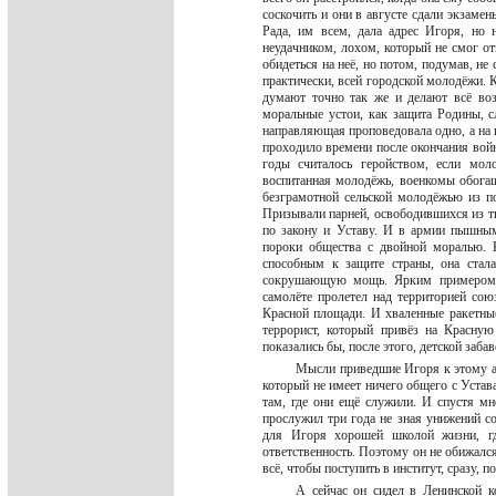
соскочить и они в августе сдали экзаме
Рада, им всем, дала адрес Игоря, но 
неудачником, лохом, который не смог от
обидеться на неё, но потом, подумав, не 
практически, всей городской молодёжи. К
думают точно так же и делают всё во
моральные устои, как защита Родины, с
направляющая проповедовала одно, а на 
проходило времени после окончания войн
годы считалось геройством, если мол
воспитанная молодёжь, военкомы обогащ
безграмотной сельской молодёжью из по
Призывали парней, освободившихся из т
по закону и Уставу. И в армии пышным
пороки общества с двойной моралью.
способным к защите страны, она стал
сокрушающую мощь. Ярким примером с
самолёте пролетел над территорией со
Красной площади. И хваленные ракетные
террорист, который привёз на Красну
показались бы, после этого, детской заба
Мысли приведшие Игоря к этому ана
который не имеет ничего общего с Устав
там, где они ещё служили. И спустя мн
прослужил три года не зная унижений с
для Игоря хорошей школой жизни, гд
ответственность. Поэтому он не обижался 
всё, чтобы поступить в институт, сразу, 
А сейчас он сидел в Ленинской к