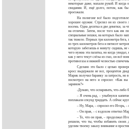
некоторые даже, махали рукой. И когда о
свидании. И, ещё долго, потом, как б
проезжали.
На полигоне всё было подготовле
хорошее оружие. Стрелял он из своего 
восемь. Одна десятка и две девятки, за 
на отлично. Затем, после того как им по
специальные вешки, на которых было напи
так тяжело. Первых три километра бега, з
из трех километров бега и пятисот метро
которую забегаешь и минуту сидишь, не 
чего нужна эта палатка, но когда увидал,
как у него текут слёзы из глаз, он всё п
противогаза и нижней челюстью спичечны
Сделано это было с целью проверк
кросс выдержали не все, процентов два
Марик получил баранку за хитрость, но 
посмотрел на него и спросил: «Как вы
зарином?»
-Думаю, что оспаривать, что-либо 
– Я очень рад, – улыбнулся капита
поплакали секунд тридцать. А сейчас кр
– Ну, Мара, – спросил его Игорь, – 
– Он прав, – с вздохом ответил Ма
– То, что он прав, – продолжал Иго
решили, что ты, чтобы избавить своих д
уделим твоему заказу внимание и прости