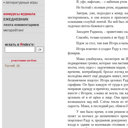
Я, уфе, нафехаю, – с набитым ртом
• литературные игры
Не болтай с полным ртом, подавишь
Завтрак, уже, подходил к концу, к
конкурсы журнала
посторонилась, и она вошла в прихожу
ЕЖЕДНЕВНИК
основания голубой лентой. На ней был л
лента комментариев
лодочки светло-бежевого цвета.
мегарейтинг
Заходите Радмила, – приветливо ск
Спасибо, только кушать я не буду.
Идем за стол, там вам Игорь и наль
искать в
Я
ndex'е:
Игорь вскочил и усадил Раду к сто
фонарик.
Мама улыбнулась, посмотрев на Иг
участники on-line:
поджаренные гренки, которые она настаив
Гостей: 16
молча, отец сидел с задумчивым видом, м
времени, контрабандой, бросал взгляд в
молодёжь имеет ещё двадцать минут, по
бесконечном поцелуе. Игорь целовал Раду
сарафана. Он брал каждую её грудь в рук
поправив одежду и причёску, вышли из к
вместе с Игорем, а мама не могла, так к
целовать её в её щёки и лицо. Она при
возвышался над ней. Слёзы текли из её 
сырость. Мама, в последний раз, обняла 
У них было время, и они решили и
пункт за полчаса до назначенного вре
поцеловал Раду и, предъявив дежурному 
входа в здание за маленьким столиком 