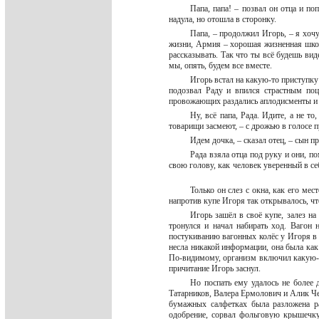
Папа, папа! – позвал он отца и по
надула, но отошла в сторонку.
Папа, – продолжил Игорь, – я хочу
жизни, Армия – хорошая жизненная школа
рассказывать. Так что ты всё будешь виде
мы, опять, будем все вместе.
Игорь встал на какую-то приступку 
подозвал Раду и впился страстным поц
провожающих раздались аплодисменты и
Ну, всё папа, Рада. Идите, а не т
товарищи засмеют, – с дрожью в голосе 
Идем дочка, – сказал отец, – сын пр
Рада взяла отца под руку и они, п
свою голову, как человек уверенный в себ
Только он слез с окна, как его ме
напротив купе Игоря так открывалось, ч
Игорь зашёл в своё купе, залез на
тронулся и начал набирать ход. Вагон н
постукиванию вагонных колёс у Игоря в мо
несла никакой информации, она была как
По-видимому, организм включил какую-т
причитание Игорь заснул.
Но поспать ему удалось не более 
Татарников, Валера Ермолович и Алик Чер
бумажных салфетках была разложена ра
одобрение, сорвал фольговую крышечк