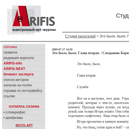
Студ
Студия писателей
> Это было, было. Г
обложка
2009-07-17 14:36
правила
Это было, было. Глава вторая. / Сподынюк Бори
редакция журнала
ARIFIS-info
Это было, было.
ARIFIS-NEXT
блокнот эксперта
Глава вторая.
список авторов
записки на полях
Служба.
справка по интерфейсу
ссылки
Вот он и наступил, этот день. Ут
родителей, которые о чем-то, вполголо
КОПИЛКА СИЗИФА
комнату. Проходя через кухню, он позд
рукой, как только Игорь вошёл. Она соби
• словарифис
отдельную салфеточку. Лицо отца было спо
• арифизмы
Игорь проскочил в ванную комнат
ФОТО-АРТ
Ну, что боец, готов идти в бой? – 