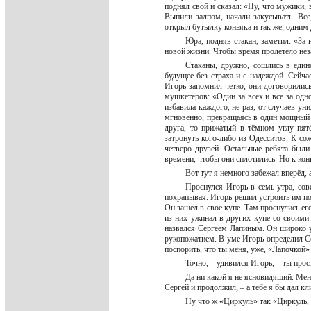
поднял свой и сказал: «Ну, что мужики,
Выпили залпом, начали закусывать. Вс
открыл бутылку коньяка и так же, одним
Юра, подняв стакан, заметил: «За
новой жизни. Чтобы время пролетело неза
Стаканы, дружно, сошлись в един
будущее без страха и с надеждой. Сейчас
Игорь запомнил четко, они договорились
мушкетёров: «Один за всех и все за одно
избавила каждого, не раз, от случаев ун
мгновенно, превращаясь в один мощный 
друга, то прижатый в тёмном углу пят
затронуть кого-либо из Одесситов. К сож
четверо друзей. Остальные ребята были
времени, чтобы они сплотились. Но к ко
Вот тут я немного забежал вперёд,
Проснулся Игорь в семь утра, сов
похрапывая. Игорь решил устроить им по
Он зашёл в своё купе. Там проснулись ег
из них ужинал в других купе со своими
назвался Сергеем Лапиным. Он широко у
рукопожатием. В уме Игорь определил С
поспорить, что ты меня, уже, «Лапочкой»
Точно, – удивился Игорь, – ты про
Да ни какой я не ясновидящий. Мен
Сергей и продолжил, – а тебе я бы дал 
Ну что ж «Циркуль» так «Циркуль, 