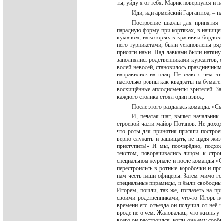
ты, уйду я от тебя. Марик повернулся и 
Иди, иди армейский Гаргантюа, – н
Построение школы для принятия п
парадную форму при кортиках, в начищен
кумачом, на которых в красивых бордовы
него турникетами, были установлены ря
присяги нами. Над лавками были натянут
заполнялись родственниками курсантов, 
волей-неволей, становилось праздничным
направились на плац. Не знаю с чем э
настолько ровны как квадраты на бумаге
восхищённые аплодисменты зрителей. Зат
каждого столика стоял один взвод.
После этого раздалась команда: «С
И, печатая шаг, вышел начальник 
строевой части майор Потапов. Не доход
что роты для принятия присяги построе
верно служить и защищать, не щадя жиз
приступить!» И мы, поочерёдно, подхо
текстом, поворачивались лицом к стро
специальном журнале и после команды «Ст
перестроились в ротные коробочки и пр
нам честь наши офицеры. Затем мимо го
специальные пирамиды, и были свободны д
Игорем, пошли, так же, поглазеть на п
своими родственниками, что-то Игорь п
времени его отъезда он получил от неё ч
вроде не о чем. Жаловалась, что жизнь у
всего он расстроился, когда она ему со