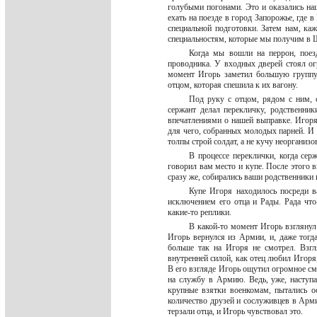
голубыми погонами. Это и оказались наш
ехать на поезде в город Запорожье, гд
специальной подготовки. Затем нам, ка
специальностям, которые мы получим в Ш
Когда мы вошли на перрон, поез
проводника. У входных дверей стоял ог
момент Игорь заметил большую группу
отцом, которая спешила к их вагону.
Под руку с отцом, рядом с ним, 
сержант делал перекличку, родственни
впечатлениями о нашей выправке. Игоря,
для чего, собранных молодых парней. И 
толпы строй солдат, а не кучу неоргани
В процессе переклички, когда се
говорил вам место и купе. После этого в
сразу же, собирались ваши родственники и
Купе Игоря находилось посреди в
исключением его отца и Рады. Рада что
какие-то реплики.
В какой-то момент Игорь взглянул 
Игорь вернулся из Армии, и, даже тогда
больше так на Игоря не смотрел. Взгл
внутренней силой, как отец любил Игоря,
В его взгляде Игорь ощутил огромное смя
на службу в Армию. Ведь, уже, наступ
крупные взятки военкомам, пытались о
количество друзей и сослуживцев в Арми
терзали отца, и Игорь чувствовал это.