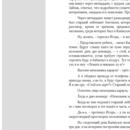
они минут через пятнадцать, с трудом с
Зайчик, отвечал, что подробности узнает
нетерпением, ожидали его появление. Пр
Через пятнадцать минут разводящий
был старший лейтенант Аветисян, которы
разговор, время от времени, прерыва
часовыми, среди которых был и Капмуале.
Ну, колись, – спросил Игорь, – в к
– Представляете ребята, – начал Ка
темно. Вдруг слышу шаги по луже перед
положено дать две команды, – « стой, к
останавливается, устав требует стрелять
стрелять буду и бабахнул в воздух. Тут т
зло и я ему: «Лежать и никаких ху-в!»
Вызови начальника караула! – орёт
А я оборвал провода от телефона 
прихода смены, а не то, я буду стрелять
Я и им ору: «Стой кто идёт?» Старший л
Осветить лицо начальника караула, 
Тогда я даю команду: «Начальник к
Когда ко мне подошёл старший лейт
то с ним поговорил и тот пошёл в часть,
Да-а-а, – протянул Игорь, – а ты 
скороговоркой проговорил положенные п
На следующий день Капмуале вызва
три дня, и на вечернем построении школы