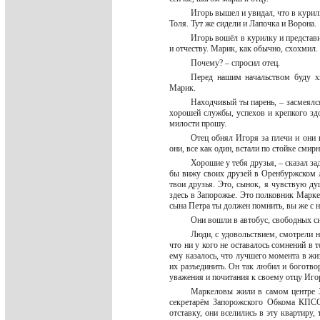
Игорь вышел и увидал, что в курил
Толя. Тут же сидели и Лапочка и Ворона.
Игорь вошёл в курилку и представи
и отчеству. Марик, как обычно, схохмил.
Почему? – спросил отец.
Перед нашим начальством буду хв
Марик.
Находчивый ты парень, – засмеялся
хорошей службы, успехов и крепкого здор
милости прошу.
Отец обнял Игоря за плечи и они 
они, все как один, встали по стойке смир
Хорошие у тебя друзья, – сказал за
бы вижу своих друзей в Оренбуржском лё
твои друзья. Это, сынок, я чувствую д
здесь в Запорожье. Это полковник Марк
сына Петра ты должен помнить, вы же с 
Они вошли в автобус, свободных си
Люди, с удовольствием, смотрели н
что ни у кого не оставалось сомнений в т
ему казалось, что лучшего момента в жиз
их разъединить. Он так любил и боготвор
уважения и почитания к своему отцу Иго
Маркеловы жили в самом центре З
секретарём Запорожского Обкома КПСС
отставку, они вселились в эту квартиру