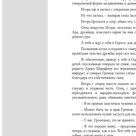
генеральской форме на диванчике в дальн
Игорь так и застыл с открытым рто
Ну что застыл, – вытирая глаза за
Игорь бросился к отцу, обнял его, 
Отец покрутил Игоря, похлопал ег
Ара, дружище, классного парня ты мне сд
девяти утра.
А тебя я жду у себя в Одессе, как 
Полковник встал и подошёл к гене
пронёсшие чувство дружбы через все по
Я, обязательно, приеду к тебе в О
детей, похлопывая генерала по спине, с
радисту Арику Шарафяну все пережитые
инфаркт, и генерал Громов глотал слёзы
благодаря его собственному сыну.
Игорь с отцом вместе вышли из ш
струнку и отдавали честь. Отец, с уд
переодевался в парадно-выходную ф
увольнительную, даже, обиженно заметил
– Я не привык хвастаться чужими з
– Может быть ты и прав Громов, – 
хотят использовать чужие заслуги для п
– У нас, Громовых, это не принято,
– Я это хорошо вижу, – продолжал 
теперь, и служишь, как и все. Вот тебе
сейчас, шагом марш к отцу.