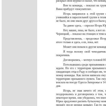
раскрыл свой журнал и сказал, что кома
Вон та команда, – показал на гру
Вами прибудут «покупатели».
Игорь направился к этой группе 
учившийся в параллельной группе в техн
не было, но они знали друг друга и были 
Ты давно здесь, – спросил Игорь Ю
Нет, наших, пока, не было, а вот 
Чернецкий, – показал на стоящих в тени 
Представляешь, – продолжал Игорь
итоге только я здесь, а их, пока, нет.
Может они попали в другие команды
Я тогда положу свой чемоданчик
покричишь.
Договорились, – мотнул головой Юр
Потолкавшись среди призывников он
ждали. Но его с территории призывного
ожидающих отца и Раду и сообщил им, что
номер команды. Как потом написала ему 
территорию призывного пункта. Там ему
вокзала на поезде Одесса-Запорожье в 14 
дня.
Игорь, не зная ничего об этом,
поздоровались и договорились о том, ч
некоторое время, они убедились, что вмес
Юрка предложил распить бутылочку конья
прошёл после рюмки коньяку. Где-то ок