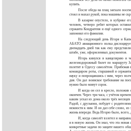
купить.
После обеда на плац заехало вос
стоял и махал рукой, пока машины не ск
В казарме опустело, в кубрике ег
человек, четверо ребят которых остав
сержанта Кондратеня и ещё одного сержа
запомнил его фамилии.
На следующий день Игоря и Капм
АБАТО авиационного полка дислоцируем
двенадцать дней так как ему представля
штабе, уже, оформленных документов.
Игорь кинулся в канцелярию и ч
железнодорожный билет по маршруту Зап
полетит в Одессу самолётом. Прибежав 
командиром роты, старшиной и сержанта
науку и попрощавшись с ним, через полча
дня. Он дал воинское требование на поез
нужно было минут сорок.
И когда он сел в кресло, положив
окончен. Через три часа, с учётом време
каким уехал из дома около трёх месяцев
Радой, с друзьями, побудет с родителя
нежности к ним. И он дал себе слово, из
жизнь впереди. Ведь Игорю было, всего, 
И, когда самолёт взлетел и направи
и в новую жизнь. Он знал, что эта новая 
конкретные задачи по защите нашего общ