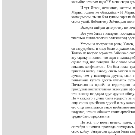
кончайте, что вам надо? У меня скоро де
И тут Игорь, остановив, жестом, 
Марик, только не облажайся.» И Марик
командыром, ты як был тупым горным бар
своих ушей. Добавь ему Зайчик для памя
Валерка ещё раз двинул ему по печ
Все уже были в казарме, последним
тихонько сняли сапоги и залезли под оде
Утром на построении роты, Умаев, 
он затруднённо, и лицо было опухшее как
Только на вопрос сержанта Зайчика о сос
эту сценку и понял, что идея с имитацие
сделал вид, что поверил. Но с этого мо
никаких конфликтов.. Он был ниже тра
приказал всему взводу снять сапоги и п
лучше, чем у некоторых других, снял 
почтальона купить десять бутылок сухо
Почтальон их пронёс на территорию ча
проходила воспитательная экзекуция ефре
что никогда не дадим друг друга в обиду
Но у каждого в душе была гордость за ни
лица своих армейских друзей и ему казало
его отца появлялось такое необыкновенн
подумал, что он обожает своих армейских
трудно было представить.
Но всё, что имеет начало, имеет,
сентября и ночная прохлада ощущалась 
свою койку. Завтра они должны были ехат