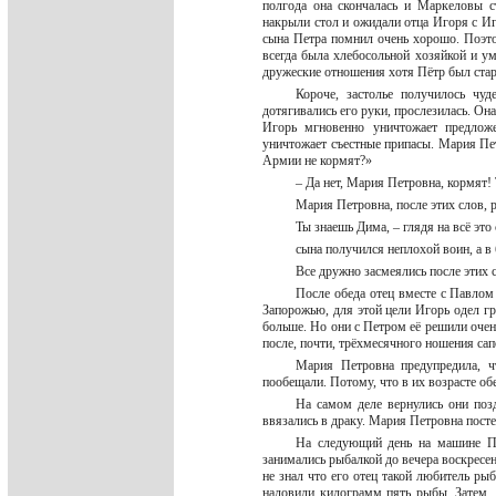
полгода она скончалась и Маркеловы 
накрыли стол и ожидали отца Игоря с И
сына Петра помнил очень хорошо. Поэт
всегда была хлебосольной хозяйкой и ум
дружеские отношения хотя Пётр был ста
Короче, застолье получилось чуд
дотягивались его руки, прослезилась. Он
Игорь мгновенно уничтожает предложе
уничтожает съестные припасы. Мария Пет
Армии не кормят?»
– Да нет, Мария Петровна, кормят! 
Мария Петровна, после этих слов,
Ты знаешь Дима, – глядя на всё это
сына получился неплохой воин, а 
Все дружно засмеялись после этих 
После обеда отец вместе с Павлом
Запорожью, для этой цели Игорь одел г
больше. Но они с Петром её решили очень
после, почти, трёхмесячного ношения сап
Мария Петровна предупредила, ч
пообещали. Потому, что в их возрасте об
На самом деле вернулись они позд
ввязались в драку. Мария Петровна пост
На следующий день на машине Па
занимались рыбалкой до вечера воскресен
не знал что его отец такой любитель ры
наловили килограмм пять рыбы. Затем, 