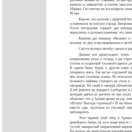
разливал коньяк по стаканам, Игорь пр
выпили за знакомство и плотно закусили.
Марика. Он отвечал на все вопросы спо
Игоря.
Короче, это застолье с приятной б
остановился на вокзале города Запорожье
После построения сержант дал команд
перекличку и доложил капитану, что лич
Капитан дал команду «Вольно» и п
колонну по два, и мы направились к авто
Спустя полчаса автобус заехал в
Дальше всё происходило точно 
вещмешками уехал к складу, а нас строе
столом в солдатской столовой садятся де
В одном бачке борщ, в другом каша л
отварного мяса. Так же на отдельной та
них лежат столовые ложки. Их использую
большого чайника стоящего на столе в
завтраком. На ужин и завтрак обязатель
Хлеб режется на порции в хлеборезке и 
который даётся из расчета по три куска
объяснил, что в Армии время на еду лим
«Встать! Выходи строиться!» И ты обяза
вместо еды, вылетали из столовой ещ
наблюдалось.
Этот первый свой обед в Армии 
армейского бачка, он чуть язык вместе 
густой, наваристый заправленный жаре
На второе им приготовили картофельное