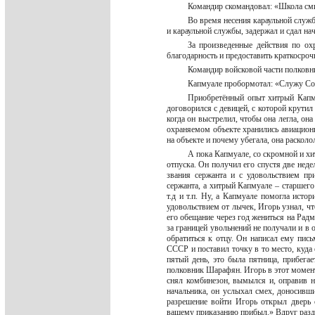
Командир скомандовал: «Школа см
Во время несения караульной служб
и караульной службы, задержал и сдал н
За произведенные действия по ох
благодарность и предоставить краткосроч
Командир войсковой части полков
Капмуале пробормотал: «Служу Сов
Приобретённый опыт хитрый Капмуа
договорился с девицей, с которой крутил
когда он выстрелил, чтобы она легла, он
охраняемом объекте хранились авиационн
на объекте и почему убегала, она раскол
А пока Капмуале, со скромной и хи
отпуска. Он получил его спустя две неде
звания сержанта и с удовольствием п
сержанта, а хитрый Капмуале – старшего 
т.д и т.п. Ну, а Капмуале помогла ист
удовольствием от лычек, Игорь узнал, чт
его обещание через год жениться на Радм
за границей увольнений не получали и в 
обратиться к отцу. Он написал ему пись
СССР и поставил точку в то место, куда 
пятый день, это была пятница, прибега
полковник Шарафян. Игорь в этот момен
снял комбинезон, вымылся и, оправив н
начальника, он услыхал смех, доносивши
разрешение войти Игорь открыл дверь 
вашему приказанию прибыл.» Вдруг разда