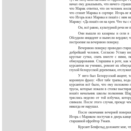
начал ему доказывать, что ничего страш
что Марик ответил, что он человек воспи
что сгноит Марика в сортире. Игорь не 
что Игорь взял Марика и пошёл с ним на
Марику: «Да пошёл он на хрен. Что ты с
Он, всё равно, культурной речи не
Они вышли из казармы и сели в 
Обсудили инцидент и вынесли вердикт, ч
построение на вечернюю поверку.
Вечернюю поверку проводил старши
добрейший человек. Согласно Уставу в
круглые сутки, спать вместе с ними, п
обмундирования. Старшина в роте, как м
курсантов на учениях, ремонт их обмун
глухой белорусской деревеньки, отслужи
У него был Белорусский акцент, т
коронную фразу: «Вот табе трапка, вода
курсантов всё было, что ему положено 
трусы, которые лежали в стопке выстира
вошёл начальник школы полковник Шара
тряслись неделю от той взбучки, кото
снимали. После этого случая, прежде чем
никогда не нарушал.
После окончания вечерней поверки
Игорь с Мариком постучав в дверь канц
старшиной ефрейтор Умаев.
Курсант Бенфельд доложите мне, ч