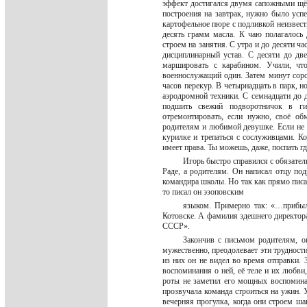
эффект достигался двумя сапожными щётк
построения на завтрак, нужно было успе
картофельное пюре с подливкой неизвестн
десять грамм масла. К чаю полагалось 
строем на занятия. С утра и до десяти ч
дисциплинарный устав. С десяти до две
маршировать с карабином. Учили, что
военнослужащий один. Затем минут соро
часов перекур. В четырнадцать в парк, н
аэродромной техники. С семнадцати до д
подшить свежий подворотничок в гим
отремонтировать, если нужно, своё об
родителям и любимой девушке. Если не 
курилке и трепаться с сослуживцами. Ко
имеет права. Ты можешь, даже, поспать гд
Игорь быстро справился с обязател
Раде, а родителям. Он написал отцу по
командира школы. Но так как прямо писат
то писал он эзоповским
языком. Примерно так: «…прибыл
Котовске. А фамилия здешнего директора
СССР».
Закончив с письмом родителям, о
мужественно, преодолевает эти трудности
из них он не видел во время отправки. З
воспоминания о ней, её теле и их любви
роты не заметил его мощных воспомина
прозвучала команда строиться на ужин. 
вечерняя прогулка, когда они строем ш