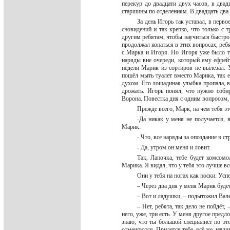
перекур до двадцати двух часов, в двад
старшины по отделениям. В двадцать два
За день Игорь так уставал, в перв
сновидений и так крепко, что только с
другим ребятам, чтобы научиться быстро 
продолжал копаться в этих вопросах, реб
с Марка и Игоря. Но Игоря уже было т
наряды вне очереди, который ему ефрей
недели Марик из сортиров не вылезал. У
пошёл мыть туалет вместо Марика, так е
духом. Его лошадиная улыбка пропала, в
дрожать. Игорь понял, что нужно соби
Ворона. Повестка дня с одним вопросом, 
Прежде всего, Марк, на чём тебя э
-Да никак у меня не получается, 
Марик.
- Что, все наряды за опоздание в с
- Да, утром он меня и ловит.
Так, Лапочка, тебе будет комсомо
Марика. Я видал, что у тебя это лучше в
Они у тебя на ногах как носки. Ус
– Через два дня у меня Марик буде
– Вот и ладушки, – подытожил Вал
– Нет, ребята, так дело не пойдёт, 
него, уже, три есть. У меня другое пред
знаю, что ты большой специалист по эт
отменяются. Придется тебе, всё же, науч