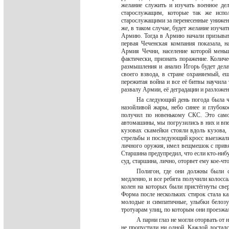
желание служить и изучать военное де
старослужащим, которые так же испо
старослужащими за перенесенные унижени
же, в таком случае, будет желание изуча
Армию. Тогда в Армию начали призывать
первая Чеченская компания показала, н
Армия Чечни, население которой меньш
фактически, признать поражение. Колич
размышления и анализ Игорь будет делат
своего взвода, в стране охраняемый, е
пережитая война и все её битвы научила
развалу Армии, её деградации и разлож
На следующий день погода была чу
назойливой жары, небо синее и глубок
получил по новенькому СКС. Это само
автомашины, мы погрузились в них и впе
кузовах скамейки стояли вдоль кузова
стрельбы и последующий кросс выезжали
личного оружия, имел вещмешок с привя
Старшина предупредил, что если кто-нибуд
суд, старшина, лично, оторвет ему кое-чт
Полигон, где они должны были с
медленно, и все ребята получили колосс
колен на которых были пристёгнуты све
Форма после нескольких стирок стала ка
молодые и симпатичные, улыбки белозу
тротуарам улиц, по которым они проезжа
А парни глаз не могли оторвать от н
не пропустили ни одной. Каждой досталс