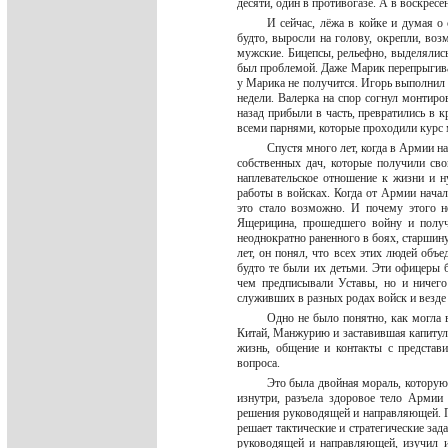
десяти, один в противогазе. А в воскрес
И сейчас, лёжа в койке и думая о
будто, выросли на голову, окрепли, воз
мужские. Бицепсы, рельефно, выделялись 
был проблемой. Даже Марик перепрыгивал
у Марика не получится. Игорь выполнил п
недели. Валерка на спор согнул монтиро
назад прибыли в часть, превратились в 
всеми парнями, которые проходили курс 
Спустя много лет, когда в Армии н
собственных дач, которые получили сво
наплевательское отношение к жизни и 
работы в войсках. Когда от Армии нача
это стало возможно. И почему этого н
Ящерицина, прошедшего войну и полу
неоднократно раненного в боях, старшин
лет, он понял, что всех этих людей объ
будто те были их детьми. Эти офицеры 
чем предписывали Уставы, но и ничег
служивших в разных родах войск и везд
Одно не было понятно, как могла 
Китай, Манжурию и заставившая капитул
жизнь, общение и контакты с предста
вопроса.
Это была двойная мораль, которую
изнутри, разъела здоровое тело Армии
решения руководящей и направляющей. Про
решает тактические и стратегические зада
руководящей и направляющей, изучил ил