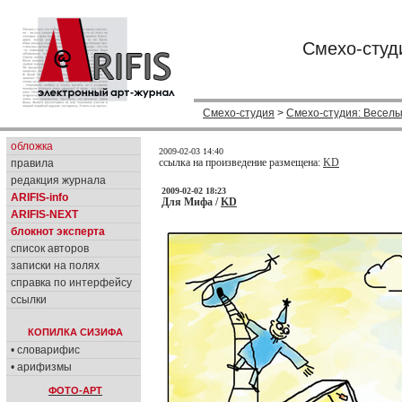
Смехо-студ
Смехо-студия
>
Смехо-студия: Веселы
обложка
2009-02-03 14:40
ссылка на произведение размещена:
KD
правила
редакция журнала
2009-02-02 18:23
ARIFIS-info
Для Мифа /
KD
ARIFIS-NEXT
блокнот эксперта
список авторов
записки на полях
справка по интерфейсу
ссылки
КОПИЛКА СИЗИФА
• словарифис
• арифизмы
ФОТО-АРТ