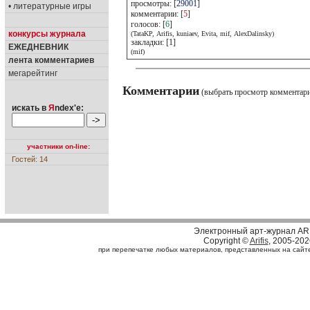
просмотры: [
29001
]
• литературные игры
комментарии: [
5
]
голосов: [
6
]
конкурсы журнала
(TataKP, Arifis, kuniaev, Evita, mif, AlexDalinsky)
закладки: [1]
ЕЖЕДНЕВНИК
(mif)
лента комментариев
мегарейтинг
Комментарии
(выбрать просмотр комментар
искать в
Я
ndex'е:
участники on-line:
Гостей: 14
Электронный арт-журнал AR
Copyright ©
Arifis
, 2005-202
при перепечатке любых материалов, представленных на сайте, 