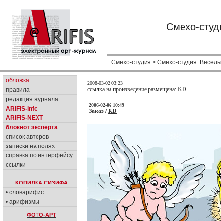
Смехо-студ
Смехо-студия
>
Смехо-студия: Веселы
обложка
2008-03-02 03:23
ссылка на произведение размещена:
KD
правила
редакция журнала
2006-02-06 10:49
ARIFIS-info
Заказ /
KD
ARIFIS-NEXT
блокнот эксперта
список авторов
записки на полях
справка по интерфейсу
ссылки
КОПИЛКА СИЗИФА
• словарифис
• арифизмы
ФОТО-АРТ