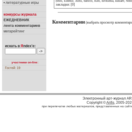
(testo, Eldemir, Arifis, barocco, Kleo, novksenia, kuniaev, Nele
• литературные игры
закладки: [0]
конкурсы журнала
ЕЖЕДНЕВНИК
Комментарии
(выбрать просмотр комментар
лента комментариев
мегарейтинг
искать в
Я
ndex'е:
участники on-line:
Гостей: 19
Электронный арт-журнал AR
Copyright ©
Arifis
, 2005-202
при перепечатке любых материалов, представленных на сайте, 