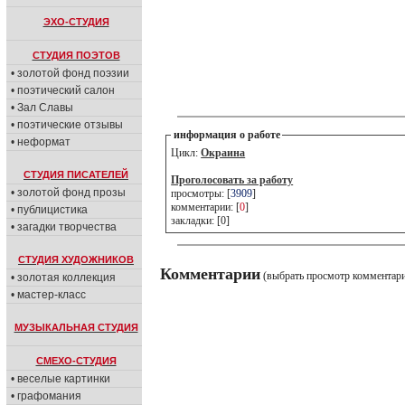
ЭХО-СТУДИЯ
СТУДИЯ ПОЭТОВ
• золотой фонд поэзии
• поэтический салон
• Зал Славы
• поэтические отзывы
информация о работе
• неформат
Цикл:
Окраина
СТУДИЯ ПИСАТЕЛЕЙ
Проголосовать за работу
• золотой фонд прозы
просмотры: [
3909
]
комментарии: [
0
]
• публицистика
закладки: [0]
• загадки творчества
СТУДИЯ ХУДОЖНИКОВ
Комментарии
(выбрать просмотр комментар
• золотая коллекция
• мастер-класс
МУЗЫКАЛЬНАЯ СТУДИЯ
СМЕХО-СТУДИЯ
• веселые картинки
• графомания