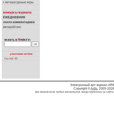
• литературные игры
конкурсы журнала
ЕЖЕДНЕВНИК
лента комментариев
мегарейтинг
искать в
Я
ndex'е:
участники on-line:
Гостей: 60
Электронный арт-журнал ARI
Copyright ©
Arifis
, 2005-202
при перепечатке любых материалов, представленных на сайте, с