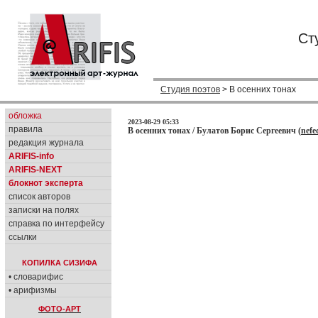
Ст
Студия поэтов
> В осенних тонах
обложка
2023-08-29 05:33
правила
В осенних тонах / Булатов Борис Сергеевич (
nefe
редакция журнала
ARIFIS-info
ARIFIS-NEXT
блокнот эксперта
список авторов
записки на полях
справка по интерфейсу
ссылки
КОПИЛКА СИЗИФА
• словарифис
• арифизмы
ФОТО-АРТ