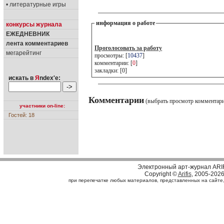
• литературные игры
информация о работе
конкурсы журнала
ЕЖЕДНЕВНИК
лента комментариев
Проголосовать за работу
мегарейтинг
просмотры: [
10437
]
комментарии: [
0
]
закладки: [0]
искать в
Я
ndex'е:
Комментарии
(выбрать просмотр комментар
участники on-line:
Гостей: 18
Электронный арт-журнал ARI
Copyright ©
Arifis
, 2005-202
при перепечатке любых материалов, представленных на сайте, с