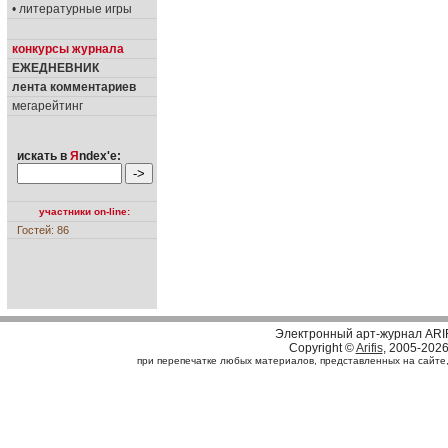
• литературные игры
конкурсы журнала
ЕЖЕДНЕВНИК
лента комментариев
мегарейтинг
искать в
Я
ndex'е:
участники on-line:
Гостей: 86
Электронный арт-журнал ARI
Copyright ©
Arifis
, 2005-202
при перепечатке любых материалов, представленных на сайте, с