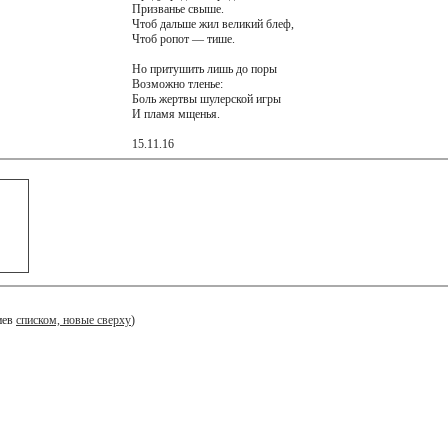
Призванье свыше.
Чтоб дальше жил великий блеф,
Чтоб ропот — тише.
Но притушить лишь до поры
Возможно тленье:
Боль жертвы шулерской игры
И пламя мщенья.
15.11.16
иев
списком, новые сверху
)