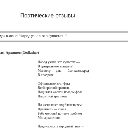
Поэтические отзывы
ак в казне "Народ узнал, что супостат..."
 Олег Аршинов (
Godfather
)
Народ узнал, что супостат —
В центральном аппарате!
Министр — увы! — был казнокрад
В квадрате.
Официально этот факт
Всей прессой признан.
Поднялся жалкой правды флаг
Над мглой трагизма.
Но жезл занёс над блажью тем
Правитель — снова.
Бьёт молнией по тьме проблем
Монарха слово.
Предупредить народный гнев —