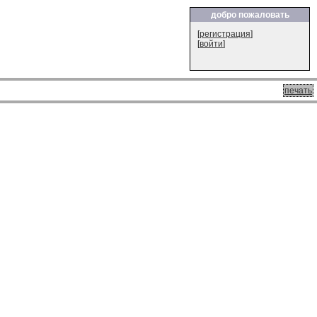
добро пожаловать
[
регистрация
]
[
войти
]
печать