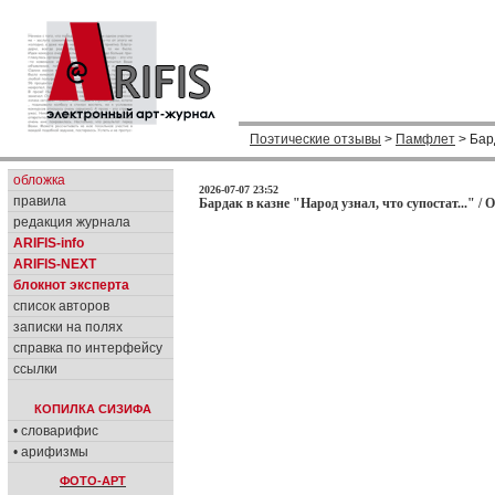
Поэтические отзывы
>
Памфлет
> Бард
обложка
2026-07-07 23:52
правила
Бардак в казне "Народ узнал, что супостат..." /
редакция журнала
ARIFIS-info
ARIFIS-NEXT
блокнот эксперта
список авторов
записки на полях
справка по интерфейсу
ссылки
КОПИЛКА СИЗИФА
• словарифис
• арифизмы
ФОТО-АРТ