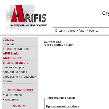
Ст
Студия поэтов
> А вот и осень...
обложка
2023-09-03 16:59
правила
А вот и осень... /
Biker
редакция журнала
ARIFIS-info
ARIFIS-NEXT
блокнот эксперта
список авторов
записки на полях
справка по интерфейсу
ссылки
КОПИЛКА СИЗИФА
• словарифис
информация о работе
• арифизмы
ФОТО-АРТ
Проголосовать за работу