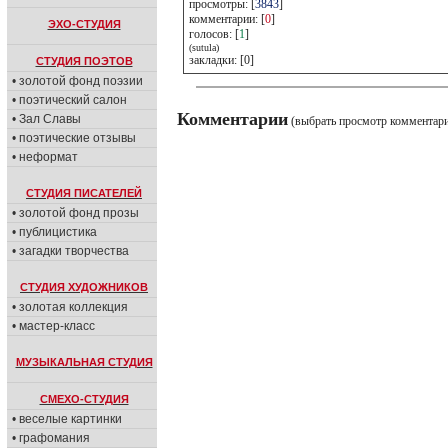
просмотры: [
3843
]
комментарии: [
0
]
ЭХО-СТУДИЯ
голосов: [
1
]
(sutula)
закладки: [0]
СТУДИЯ ПОЭТОВ
• золотой фонд поэзии
• поэтический салон
Комментарии
• Зал Славы
(выбрать просмотр комментар
• поэтические отзывы
• неформат
СТУДИЯ ПИСАТЕЛЕЙ
• золотой фонд прозы
• публицистика
• загадки творчества
СТУДИЯ ХУДОЖНИКОВ
• золотая коллекция
• мастер-класс
МУЗЫКАЛЬНАЯ СТУДИЯ
СМЕХО-СТУДИЯ
• веселые картинки
• графомания