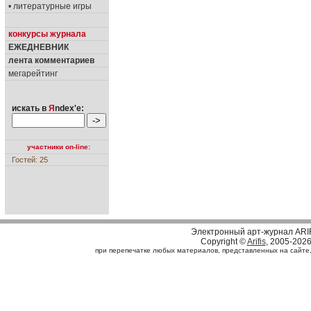
• литературные игры
конкурсы журнала
ЕЖЕДНЕВНИК
лента комментариев
мегарейтинг
искать в
Я
ndex'е:
участники on-line:
Гостей: 25
Электронный арт-журнал ARI
Copyright ©
Arifis
, 2005-202
при перепечатке любых материалов, представленных на сайте, с