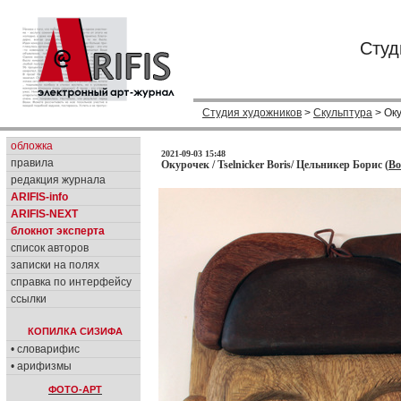
Студ
Студия художников
>
Скульптура
> Ок
обложка
2021-09-03 15:48
правила
Окурочек / Tselnicker Boris/ Цельникер Борис (
Bo
редакция журнала
ARIFIS-info
ARIFIS-NEXT
блокнот эксперта
список авторов
записки на полях
справка по интерфейсу
ссылки
КОПИЛКА СИЗИФА
• словарифис
• арифизмы
ФОТО-АРТ