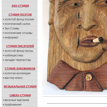
ЭХО-СТУДИЯ
СТУДИЯ ПОЭТОВ
• золотой фонд поэзии
• поэтический салон
• Зал Славы
• поэтические отзывы
• неформат
СТУДИЯ ПИСАТЕЛЕЙ
• золотой фонд прозы
• публицистика
• загадки творчества
СТУДИЯ ХУДОЖНИКОВ
• золотая коллекция
• мастер-класс
МУЗЫКАЛЬНАЯ СТУДИЯ
СМЕХО-СТУДИЯ
• веселые картинки
• графомания