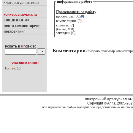
информация о работе
• литературные игры
Проголосовать за работу
конкурсы журнала
просмотры: [
8059
]
ЕЖЕДНЕВНИК
комментарии: [
0
]
голосов: [
2
]
лента комментариев
(kuniaev, MSI)
мегарейтинг
закладки: [0]
искать в
Я
ndex'е:
Комментарии
(выбрать просмотр комментар
участники on-line:
Гостей: 10
Электронный арт-журнал AR
Copyright ©
Arifis
, 2005-202
при перепечатке любых материалов, представленных на сайте, 