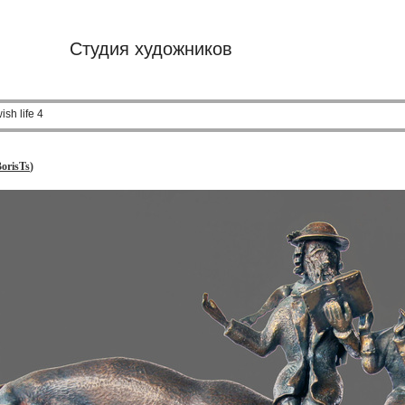
Студия художников
sh life 4
orisTs
)