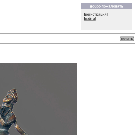
добро пожаловать
[
регистрация
]
[
войти
]
печать