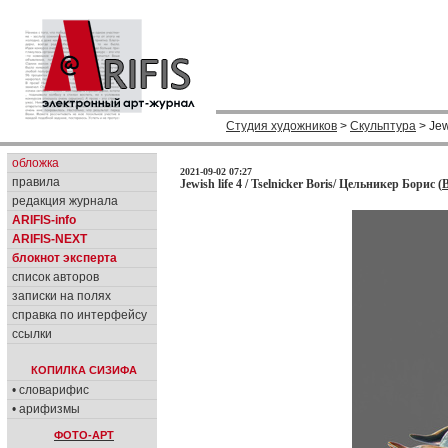
Студия художников
>
Скульптура
> Jewi
обложка
2021-09-02 07:27
правила
Jewish life 4 / Tselnicker Boris/ Цельникер Борис (
B
редакция журнала
ARIFIS-info
ARIFIS-NEXT
блокнот эксперта
список авторов
записки на полях
справка по интерфейсу
ссылки
КОПИЛКА СИЗИФА
• словарифис
• арифизмы
ФОТО-АРТ