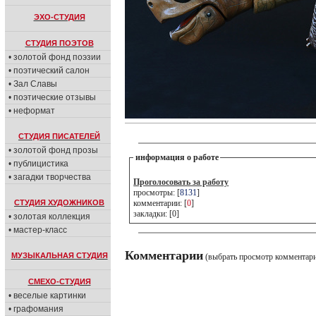
ЭХО-СТУДИЯ
СТУДИЯ ПОЭТОВ
• золотой фонд поэзии
• поэтический салон
• Зал Славы
• поэтические отзывы
• неформат
СТУДИЯ ПИСАТЕЛЕЙ
• золотой фонд прозы
информация о работе
• публицистика
• загадки творчества
Проголосовать за работу
просмотры: [
8131
]
СТУДИЯ ХУДОЖНИКОВ
комментарии: [
0
]
закладки: [0]
• золотая коллекция
• мастер-класс
Комментарии
МУЗЫКАЛЬНАЯ СТУДИЯ
(выбрать просмотр комментар
СМЕХО-СТУДИЯ
• веселые картинки
• графомания