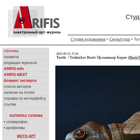
Студ
Студия художников
>
Скульптура
> Tur
обложка
2021-03-12 17:11
правила
Turtle / Tselnicker Boris/ Цельникер Борис (
BorisT
редакция журнала
ARIFIS-info
ARIFIS-NEXT
блокнот эксперта
список авторов
записки на полях
справка по интерфейсу
ссылки
КОПИЛКА СИЗИФА
• словарифис
• арифизмы
ФОТО-АРТ