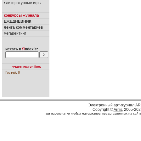
• литературные игры
конкурсы журнала
ЕЖЕДНЕВНИК
лента комментариев
мегарейтинг
искать в
Я
ndex'е:
участники on-line:
Гостей: 8
Электронный арт-журнал AR
Copyright ©
Arifis
, 2005-202
при перепечатке любых материалов, представленных на сайте, 