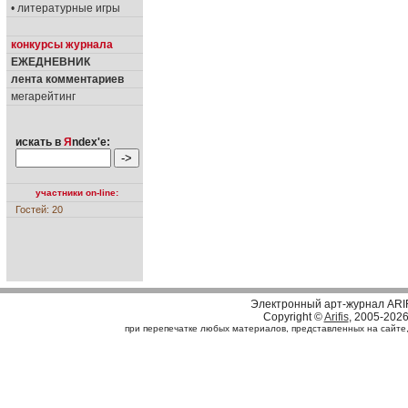
• литературные игры
конкурсы журнала
ЕЖЕДНЕВНИК
лента комментариев
мегарейтинг
искать в
Я
ndex'е:
участники on-line:
Гостей: 20
Электронный арт-журнал ARI
Copyright ©
Arifis
, 2005-202
при перепечатке любых материалов, представленных на сайте, с