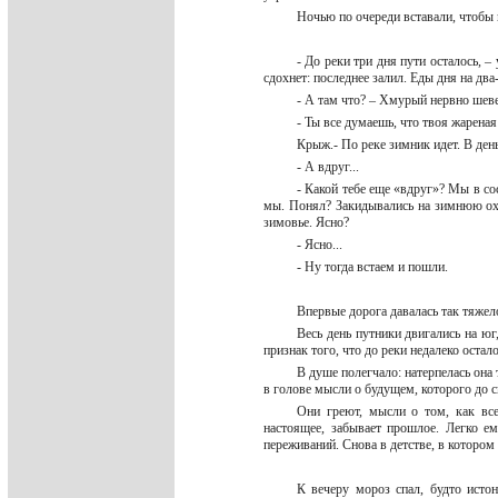
Ночью по очереди вставали, чтобы 
- До реки три дня пути осталось, 
сдохнет: последнее залил. Еды дня на дв
- А там что? – Хмурый нервно шевел
- Ты все думаешь, что твоя жарена
Крыж.- По реке зимник идет. В ден
- А вдруг...
- Какой тебе еще «вдруг»? Мы в со
мы. Понял? Закидывались на зимнюю охо
зимовье. Ясно?
- Ясно...
- Ну тогда встаем и пошли.
Впервые дорога давалась так тяже
Весь день путники двигались на юг
признак того, что до реки недалеко остал
В душе полегчало: натерпелась она 
в голове мысли о будущем, которого до с
Они греют, мысли о том, как все
настоящее, забывает прошлое. Легко е
переживаний. Снова в детстве, в котором
К вечеру мороз спал, будто ист