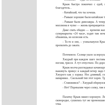
Крыж быстро покончил с едой, 
благодетель...
- Китайский, что ты хочешь.
- Раньше хорошие были китайские 
- Раньше были динозавры. А тепер
миллиона в чулке — жизнь превращается
Даже спать обидно — времени жалк
супермаркеты «24 часа», ходит там ночь
обманешь, но иллюзия есть.
- То-то и оно, – ухмыльнулся Кр
пропилить до заката.
Потемнело. Солнце ушло за верхуш
Хмурый при каждом шаге постаны
погони, трясся. А тут отпустило. По доро
Крыж молча разглядывал качающуюс
выкинуть примус и каждый вечер надо б
Хмурого как у хорька. Нос длинный, гла
напарники... Скользкий тип этот хорек. 
- Становимся? – Хмурый обернулся
- Нет! Перевалим через сопку, там 
Палатку Крыж нашел хорошую. Легк
сковородке, сушилась тут же промокшая
утра.