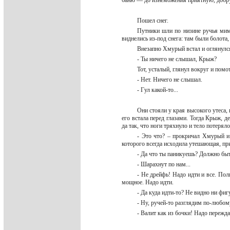
баню — до изнеможения приятную, добр
Пошел снег.
Путники шли по низине ручья мимо
виднелись из-под снега: там были болота
Внезапно Хмурый встал и оглянулс
- Ты ничего не слышал, Крыж?
Тот, усталый, глянул вокруг и помо
- Нет. Ничего не слышал.
- Гул какой-то...
Они стояли у края высокого утеса, 
его встала перед глазами. Тогда Крыж, д
да так, что ноги тряхнуло и тело потерял
- Это что? – прокричал Хмурый и
которого всегда исходила утешающая, пр
- Да что ты паникуешь? Должно быт
- Шарахнут по нам...
- Не дрейфь! Надо идти и все. Поли
мощное. Надо идти.
- Да куда идти-то? Не видно ни фи
- Ну, ручей-то разглядим по-любом
- Валит как из бочки! Надо пережд