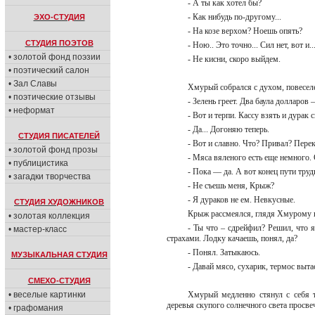
- А ты как хотел бы?
- Как нибудь по-другому...
ЭХО-СТУДИЯ
- На козе верхом? Ноешь опять?
СТУДИЯ ПОЭТОВ
- Ною.. Это точно... Сил нет, вот и
• золотой фонд поэзии
- Не кисни, скоро выйдем.
• поэтический салон
• Зал Славы
Хмурый собрался с духом, повеселе
• поэтические отзывы
- Зелень греет. Два баула долларов 
• неформат
- Вот и терпи. Кассу взять и дурак 
- Да... Догоняю теперь.
СТУДИЯ ПИСАТЕЛЕЙ
- Вот и славно. Что? Привал? Пере
• золотой фонд прозы
- Мяса вяленого есть еще немного.
• публицистика
- Пока — да. А вот конец пути труд
• загадки творчества
- Не съешь меня, Крыж?
- Я дураков не ем. Невкусные.
СТУДИЯ ХУДОЖНИКОВ
Крыж рассмеялся, глядя Хмурому 
• золотая коллекция
- Ты что – сдрейфил? Решил, что я
• мастер-класс
страхами. Лодку качаешь, понял, да?
- Понял. Затыкаюсь.
МУЗЫКАЛЬНАЯ СТУДИЯ
- Давай мясо, сухарик, термос выт
СМЕХО-СТУДИЯ
• веселые картинки
Хмурый медленно стянул с себя 
деревья скупого солнечного света просве
• графомания