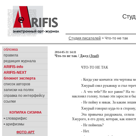
Студ
Студия писателей
> Что-то не так
обложка
2014-05-31 14:11
правила
Что-то не так / Джед (
Jead
)
редакция журнала
ARIFIS-info
ЧТО-ТО НЕ ТАК
ARIFIS-NEXT
блокнот эксперта
- Когда уже кончатся эти чертовы 
список авторов
Хмурый снял рукавицу и стал тере
записки на полях
- А что тебе? Не все равно? На т
справка по интерфейсу
наклонял голову, только эти заросли и б
ссылки
- Не пойму я никак. За каким леши
Хмурый говорил куда-то в сторону, 
КОПИЛКА СИЗИФА
Эта привычка раздражала, селила 
• словарифис
Хмурого, в его душу, которая, как извес
• арифизмы
- Не поймешь?
- Нет.
ФОТО-АРТ