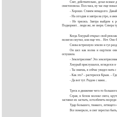
Снег, действительно, делал всякое
свистопляска. Пол-часа, ну час еще пов
- Хорошо. Станем ненадолго. Давай
- На сегодня и завтра на утро, и ам
- Не трясись. Завтра выйдем к р
Подкормят... люди же, не звери. Севера т
Когда Хмурый открыл свой рюкзак, 
полигон смутил, или еще что... Нет. Оно
Снова встряхнуло землю и гул раз
Он шел как волна и ощутили они 
оглушила.
- Землетрясение! Это землетрясен
Хмурый прислушался, вгляделся в 
- Ты знаешь, я сейчас увидел мать 
- Как это? – растерялся Крыж. – Гд
- Да вот тут. Рядом с нами...
Треск и движение чего-то большого
Серая, в белом молоке снега, кру
заставил их застыть, остолбенеть посреди
Удар большого, тяжкого, летящего 
Все померкло, и снег перестал быть