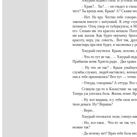
Хмурый поднял глаза. В уголках их
- Храм?... Ты?... – он глядел в гл
чего? Ты врешь мне, Крыж! А? Скажи че
- Нет. Не вру. Честно тебе гово
закопали вместе с матушкой. К отцу стук
потянуло. Отец умер от туберкулеза, в 
его. Сильно им эта красота мешала. По
им как вызов. Как будто перчатку броси
красоту, веру, ум, совесть... Вот так, д
монастырь при нем будет, и часовенка у 
Хмурый смутился. Крыж, похоже, го
- Что-то тут не так... – Хмурый не
Прибьешь меня Христа ради... Два храма б
– Ну что не так? – Крыж улыбнулс
службы служил, людей наставлял, венчал,
она к тебе прилепилась? Вот тут — точно 
- Откуда, говоришь? А оттуда. Все 
Сгинули где-то в Казахстане: на з
Теперь уж улеглась боль. Жизнь лечит. Вр
- Ну вот видишь, и у тебя своя ист
твои деньги. Ну? Веришь?
- Верю...
Хмурый отозвался эхом, глянул на
- Но, все-таки... Что-то не так ту
можно так?
- Да почему нет? Врач тебе боль н