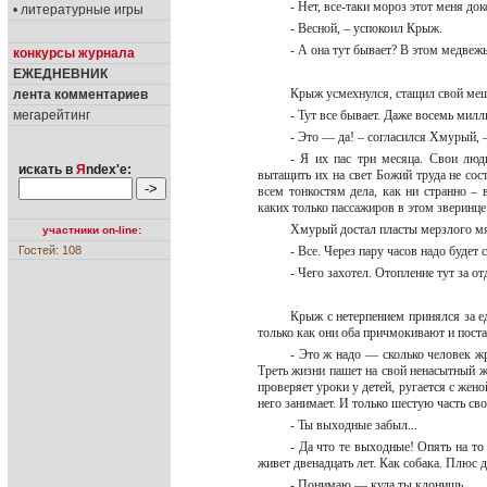
- Нет, все-таки мороз этот меня док
• литературные игры
- Весной, – успокоил Крыж.
- А она тут бывает? В этом медвеж
конкурсы журнала
ЕЖЕДНЕВНИК
Крыж усмехнулся, стащил свой мешо
лента комментариев
мегарейтинг
- Тут все бывает. Даже восемь милл
- Это — да! – согласился Хмурый, 
- Я их пас три месяца. Свои люд
искать в
Я
ndex'е:
вытащить их на свет Божий труда не сос
всем тонкостям дела, как ни странно – 
каких только пассажиров в этом зверинце
Хмурый достал пласты мерзлого мяс
участники on-line:
Гостей: 108
- Все. Через пару часов надо будет 
- Чего захотел. Отопление тут за о
Крыж с нетерпением принялся за е
только как они оба причмокивают и пост
- Это ж надо — сколько человек жр
Треть жизни пашет на свой ненасытный жел
проверяет уроки у детей, ругается с жено
него занимает. И только шестую часть сво
- Ты выходные забыл...
- Да что те выходные! Опять на то
живет двенадцать лет. Как собака. Плюс
- Понимаю — куда ты клонишь.