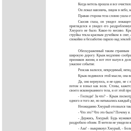
Когда метель прошла и все очистил
Он лежал навзничь, лицом в небо, 
Правая сторона тела словно ушла о
Скосив глаза, он увидел лежащег
пригляделся и увидел его раздробленну
Хмурого не было. Какое-то месиво. Кры
струйка текла красным ручейком в снег, 
спокойно и беззаботно парило над землей 
Обескураженный таким странным в
широкую дорогу. Крыж медленно соображ
признаков жизни, и вот этот валун в до
ужасное событие.
Рюкзак валялся, невредимый, непод
Крыж подивился этой мысли, она вы
Да, оно вернулось, и не одно, не 
потом и взвыл как волк. Стоны, кажетс
своего исковерканного тела, и от этой п
- Господи! За что? – Крыж посмот
одного и того же, но натыкались каждый р
Неожиданно Хмурый отозвался так
- Что это? Что это было? Почему я
- Держись, Хмурый. Будь мужиком
раздробило обоим. В метели не увидели ка
- Ааа! – выкрикнул Хмурый, – Боль