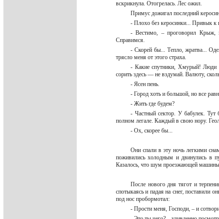
вскрикнула. Отогрелась. Лес ожил.
Примус дожигал последний кероси
- Плохо без керосинки... Привык к
- Вестимо, – проговорил Крыж, 
Справимся.
- Скорей бы... Тепло, жратва... Од
трясло меня от этого страха.
- Какие спутники, Хмурый! Люди 
сорить здесь — не вздумай. Валюту, сколь
- Ясен пень.
- Город хоть и большой, но все рав
- Жить где будем?
- Частный сектор. У бабулек. Тут
полном легале. Каждый в свою нору. Гео
- Ох, скорее бы...
Они спали в эту ночь легкими сна
поживились холодным и двинулись в пут
Казалось, что шум проезжающей машины с
После нового дня тягот и терпени
спотыкаясь и падая на снег, поставили о
под нос пробормотал:
- Прости меня, Господи, – и сотво
- Это ты чего? – удивленно посмот