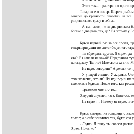
- Это я так... – растерянно прого
Товарищ его замер. Шерсть дыбом 
озверев до крайности, способен на все
разрешить все сразу и сейчас.
- А ты, часом, не на два рюкзака 
богаче в два раза, так, да? Ты потому у
Крыж первый раз за все время, пр
теперь придушит во сне от безумного стр
- Ты сбрендил, друган. Я сидел, да
что? Ты качели не качай! Передушим тут 
понапрасну. Ты что? Мне своих хватит. М
- Не надо, говоришь? А деньги-то 
- У упырей стащил. У жирных. Они
этих жалеешь, что ли? Ну иди верни им 
еще копать будешь. После того, как рас
- Тревожно мне что-то...
Хмурый опустил глаза. Казалось, о
- Не верю я... Никому не верю, и т
Крыж смотрел на товарища с жалос
хватит, а о себе печалится так, будто его
- Ладно. Я вижу ты совсем раскис.
Храм. Понятно?