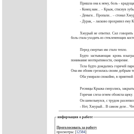
Пришла она к нему, боль – крадущая
- Конец нам... – Крыж, стиснув зубы
- Деньги... Пропали... – стонал Хм
- Дурак, – ласково прохрипел ему 
Хмурый не ответил. Сил говорить 
боль стала уходить из стекленеющих кос
Перед смертью им стало тепло.
Будто застывающая кровь взыгра
понимание неотвратимости, смирение.
Тела будто дождались горячей пар
Она им обоим грезилась своим добрым т
Оба умирали спокойно, в приятной и
Ресницы Крыжа смерзлись, закрыты
Горячая слеза огнем обожгла щеку.
Он шевельнулся, с трудом разлепил
- Нет, Хмурый... В самом деле... Что
информация о работе
Проголосовать за работу
просмотры: [
12584
]