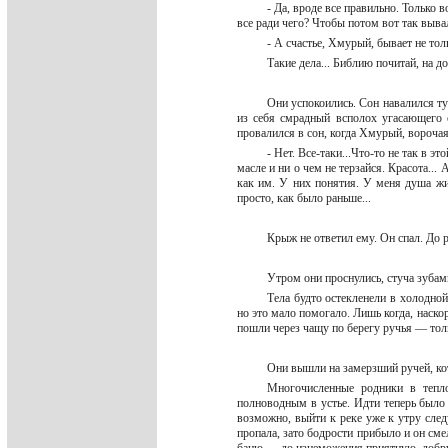
- Да, вроде все правильно. Только в
все ради чего? Чтобы потом вот так вывал
- А счастье, Хмурый, бывает не толь
Такие дела... Библию почитай, на 
Они успокоились. Сон навалился тут
из себя смрадный всполох угасающего 
провалился в сон, когда Хмурый, вороча
- Нет. Все-таки...Что-то не так в 
масле и ни о чем не терзайся. Красота...
как им. У них понятия. У меня душа жив
просто, как было раньше...
Крыж не ответил ему. Он спал. До р
Утром они проснулись, стуча зуба
Тела будто остекленели в холодной
но это мало помогало. Лишь когда, наско
пошли через чащу по берегу ручья — тол
Они вышли на замерзший ручей, ко
Многочисленные родники в тепло
полноводным в устье. Идти теперь было 
возможно, выйти к реке уже к утру след
пропала, зато бодрости прибыло и он сме