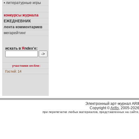
• литературные игры
конкурсы журнала
ЕЖЕДНЕВНИК
лента комментариев
мегарейтинг
искать в
Я
ndex'е:
участники on-line:
Гостей: 14
Электронный арт-журнал ARI
Copyright ©
Arifis
, 2005-202
при перепечатке любых материалов, представленных на сайте, с