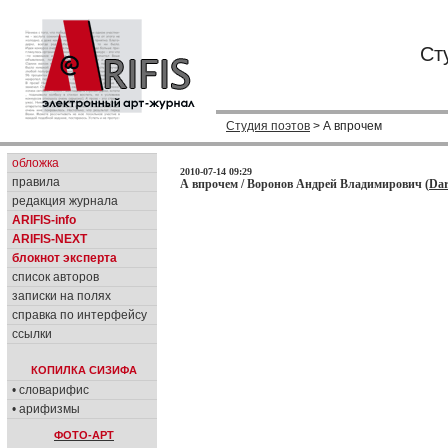
Ст
Студия поэтов
> А впрочем
обложка
2010-07-14 09:29
правила
А впрочем / Воронов Андрей Владимирович (
Dar
редакция журнала
ARIFIS-info
ARIFIS-NEXT
блокнот эксперта
список авторов
записки на полях
справка по интерфейсу
ссылки
КОПИЛКА СИЗИФА
• словарифис
• арифизмы
ФОТО-АРТ