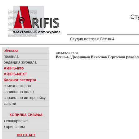
Ст
Студия поэтов
> Весна-4
обложка
2010-03-16 22:32
правила
Весна-4 / Дворников Вячеслав Сергеевич (
vyache
редакция журнала
ARIFIS-info
ARIFIS-NEXT
блокнот эксперта
список авторов
записки на полях
справка по интерфейсу
ссылки
КОПИЛКА СИЗИФА
• словарифис
• арифизмы
ФОТО-АРТ