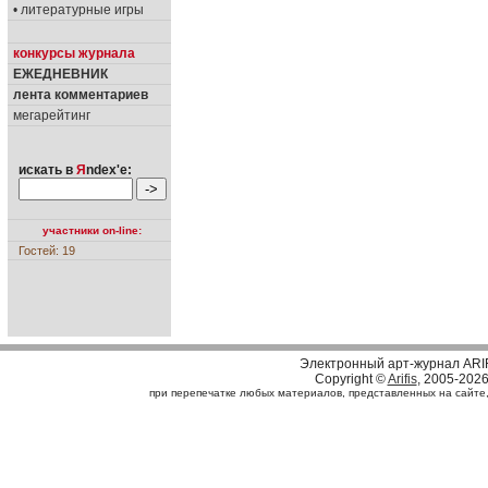
• литературные игры
конкурсы журнала
ЕЖЕДНЕВНИК
лента комментариев
мегарейтинг
искать в
Я
ndex'е:
участники on-line:
Гостей: 19
Электронный арт-журнал ARI
Copyright ©
Arifis
, 2005-202
при перепечатке любых материалов, представленных на сайте, с