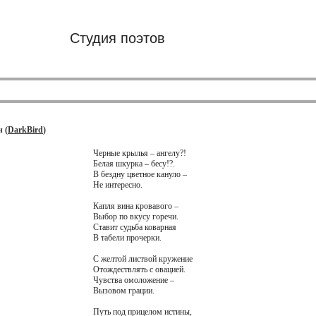
Студия поэтов
 (
DarkBird
)
Черные крылья – ангелу?!
Белая шкурка – бесу!?.
В бездну цветное кануло –
Не интересно.
Капля вина кровавого –
Выбор по вкусу горечи.
Ставит судьба коварная
В табели прочерки.
С желтой листвой кружение
Отождествлять с овацией.
Чувства омоложение –
Вызовом грации.
Путь под прицелом истины,