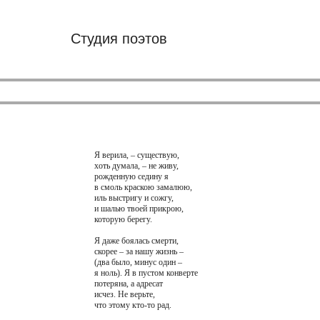
Студия поэтов
Я верила, – существую,
хоть думала, – не живу,
рожденную седину я
в смоль краскою замалюю,
иль выстригу и сожгу,
и шалью твоей прикрою,
которую берегу.
Я даже боялась смерти,
скорее – за нашу жизнь –
(два было, минус один –
я ноль). Я в пустом конверте
потеряна, а адресат
исчез. Не верьте,
что этому кто-то рад.