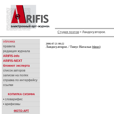
Студия поэтов
> Ландосу.второе.
обложка
2006-07-21 00:22
правила
Ландосу.второе. / Тинус Наталья (
tinus
)
редакция журнала
ARIFIS-info
ARIFIS-NEXT
блокнот эксперта
список авторов
записки на полях
справка по интерфейсу
ссылки
КОПИЛКА СИЗИФА
• словарифис
• арифизмы
ФОТО-АРТ