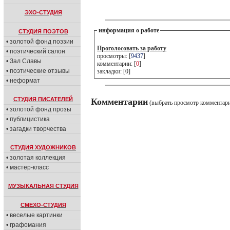
ЭХО-СТУДИЯ
информация о работе
СТУДИЯ ПОЭТОВ
• золотой фонд поэзии
Проголосовать за работу
• поэтический салон
просмотры: [
9437
]
• Зал Славы
комментарии: [
0
]
• поэтические отзывы
закладки: [0]
• неформат
СТУДИЯ ПИСАТЕЛЕЙ
Комментарии
(выбрать просмотр комментар
• золотой фонд прозы
• публицистика
• загадки творчества
СТУДИЯ ХУДОЖНИКОВ
• золотая коллекция
• мастер-класс
МУЗЫКАЛЬНАЯ СТУДИЯ
СМЕХО-СТУДИЯ
• веселые картинки
• графомания