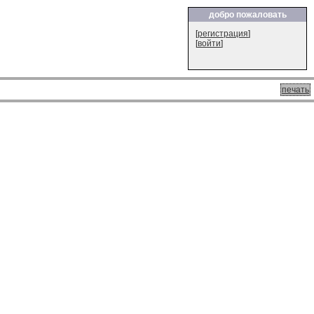
добро пожаловать
[
регистрация
]
[
войти
]
печать