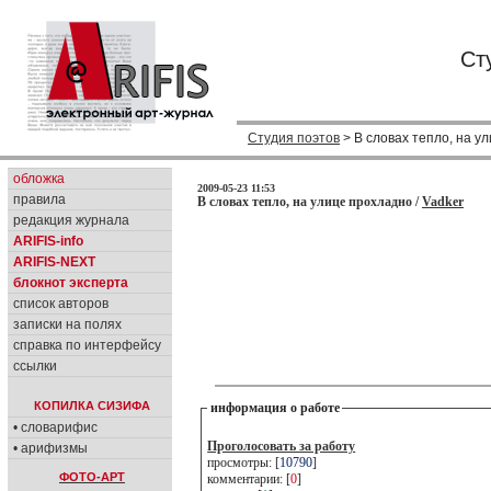
Ст
Студия поэтов
> В словах тепло, на у
обложка
2009-05-23 11:53
правила
В словах тепло, на улице прохладно /
Vadker
редакция журнала
ARIFIS-info
ARIFIS-NEXT
блокнот эксперта
список авторов
записки на полях
справка по интерфейсу
ссылки
КОПИЛКА СИЗИФА
информация о работе
• словарифис
Проголосовать за работу
• арифизмы
просмотры: [
10790
]
ФОТО-АРТ
комментарии: [
0
]