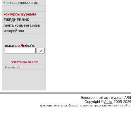
• литературные игры
конкурсы журнала
ЕЖЕДНЕВНИК
лента комментариев
мегарейтинг
искать в
Я
ndex'е:
участники on-line:
Гостей: 73
Электронный арт-журнал ARI
Copyright ©
Arifis
, 2005-202
при перепечатке любых материалов, представленных на сайте, с