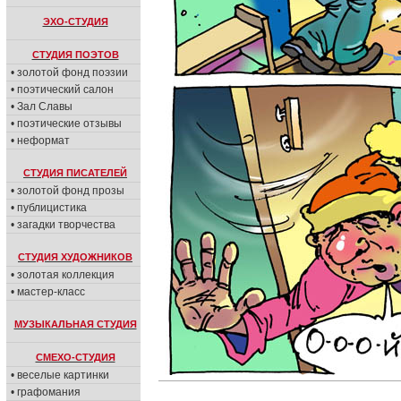
ЭХО-СТУДИЯ
СТУДИЯ ПОЭТОВ
• золотой фонд поэзии
• поэтический салон
• Зал Славы
• поэтические отзывы
• неформат
СТУДИЯ ПИСАТЕЛЕЙ
• золотой фонд прозы
• публицистика
• загадки творчества
СТУДИЯ ХУДОЖНИКОВ
• золотая коллекция
• мастер-класс
МУЗЫКАЛЬНАЯ СТУДИЯ
СМЕХО-СТУДИЯ
• веселые картинки
• графомания