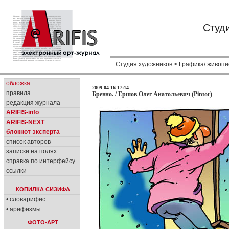
Студ
Студия художников
>
Графика/ живопи
обложка
2009-04-16 17:14
правила
Бревно. / Ершов Олег Анатольевич (
Pintor
)
редакция журнала
ARIFIS-info
ARIFIS-NEXT
блокнот эксперта
список авторов
записки на полях
справка по интерфейсу
ссылки
КОПИЛКА СИЗИФА
• словарифис
• арифизмы
ФОТО-АРТ