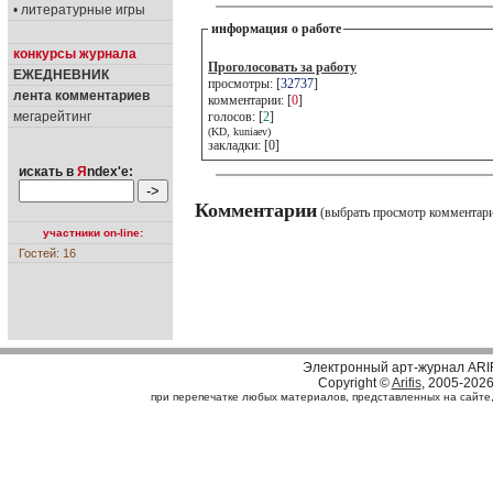
• литературные игры
информация о работе
конкурсы журнала
Проголосовать за работу
ЕЖЕДНЕВНИК
просмотры: [
32737
]
лента комментариев
комментарии: [
0
]
мегарейтинг
голосов: [
2
]
(KD, kuniaev)
закладки: [0]
искать в
Я
ndex'е:
Комментарии
(выбрать просмотр комментар
участники on-line:
Гостей: 16
Электронный арт-журнал ARI
Copyright ©
Arifis
, 2005-202
при перепечатке любых материалов, представленных на сайте, с