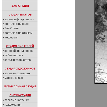
ЭХО-СТУДИЯ
СТУДИЯ ПОЭТОВ
• золотой фонд поэзии
• поэтический салон
• Зал Славы
• поэтические отзывы
• неформат
СТУДИЯ ПИСАТЕЛЕЙ
• золотой фонд прозы
• публицистика
• загадки творчества
СТУДИЯ ХУДОЖНИКОВ
• золотая коллекция
• мастер-класс
МУЗЫКАЛЬНАЯ СТУДИЯ
СМЕХО-СТУДИЯ
• веселые картинки
• графомания