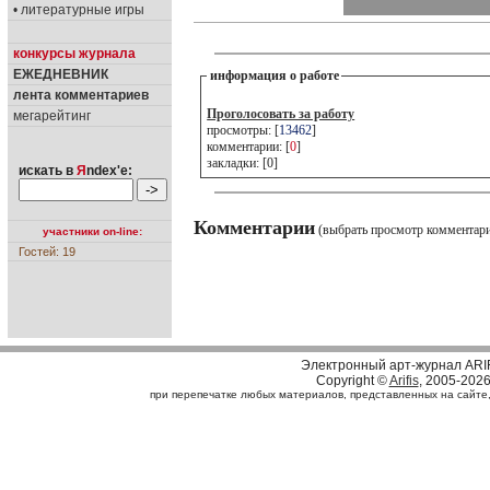
• литературные игры
конкурсы журнала
ЕЖЕДНЕВНИК
информация о работе
лента комментариев
Проголосовать за работу
мегарейтинг
просмотры: [
13462
]
комментарии: [
0
]
закладки: [0]
искать в
Я
ndex'е:
Комментарии
(выбрать просмотр комментар
участники on-line:
Гостей: 19
Электронный арт-журнал ARI
Copyright ©
Arifis
, 2005-202
при перепечатке любых материалов, представленных на сайте, с