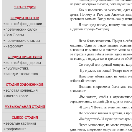
не умер от страха высоты, пока падал н
ЭХО-СТУДИЯ
Как и положено на экзамене, одет
цвета. Почему в Раю для Ангелов выда
СТУДИЯ ПОЭТОВ
цветовых гаммах. Вид у меня- как у нач
• золотой фонд поэзии
Я знал куда попаду, потому что са
в другом городе-Ужгород.
• поэтический салон
• Зал Славы
• поэтические отзывы
Дело было заполночь. Придя в себя,
машины. Одна из таких машин, ослепив 
• неформат
выскочил из машины и схватив меня за г
от страха я даже забыл зачем здесь нах
СТУДИЯ ПИСАТЕЛЕЙ
на голову, а одежда так и трещала от о
• золотой фонд прозы
Со второй или третьей минуты, когд
• публицистика
-Ну мужик, ты попал! Теперь всю ж
• загадки творчества
Простому обывателю, на моём мест
небесный человек.
СТУДИЯ ХУДОЖНИКОВ
Позиция спортсмена была мне тол
• золотая коллекция
вымолвил:
• мастер-класс
-Вы хотите, чтобы я отремонтир
отрицательных эмоций. Да и других эмоци
МУЗЫКАЛЬНАЯ СТУДИЯ
-Я хочу?! Не-ет, ты меня не понял
Не особенно вникая в детали, я про
СМЕХО-СТУДИЯ
-Да будет так!- И щёлкнул пальцам
• веселые картинки
Через мгновение, на месте старого
• графомания
удивления, спортсмен отпустил меня и с