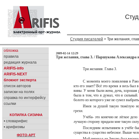
Студ
Студия писателей
> Три желания, глав
обложка
2009-02-14 12:29
правила
Три желания, глава 3. / Паршукова Александра 
редакция журнала
ARIFIS-info
Три желания. Глава 3.
ARIFIS-NEXT
блокнот эксперта
С момента моего появления в Раю 
список авторов
кто его знает? Всё это время я весь был
вины. У меня были жена, дочь, хорошая р
записки на полях
была в том, что я думал, что я сильный. 
справка по интерфейсу
болото из которого уже не сумел выбрат
ссылки
Имея за душой такую тяжёлую нош
грехи.
КОПИЛКА СИЗИФА
Учёба- это конечно не лёгкое дело
• словарифис
лучшую сторону придали мне такую силу,
• арифизмы
Последним испытанием в учёбе был
существа в существо небесное. Выше чел
ФОТО-АРТ
Мой переход на Землю был весьма 