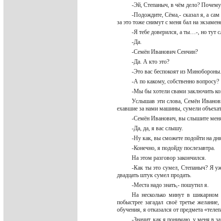
-Эй, Степаныч, в чём дело? Почему
-Подождите, Сёма,- сказал я, а са
за это тоже снимут с меня бал на экзамен
-Я тебе доверился, а ты…-, но ту
-Да.
-Семён Иванович Сенчин?
-Да. А кто это?
-Это вас беспокоят из Минобороны.
-А по какому, собственно вопросу?
-Мы бы хотели свами заключить ко
Услышав эти слова, Семён Иванови
ехавшие за нами машины, сумели объехать
-Семён Иванович, вы слышите мен
-Да, да, я вас слышу.
-Ну как, вы сможете подойти на дн
-Конечно, я подойду послезавтра.
На этом разговор закончился.
-Как ты это сумел, Степаныч? Я уж
двадцать штук сумел продать.
-Места надо знать,- пошутил я.
На несколько минут в шикарном 
побыстрее загадал своё третье желани
обучения, я отказался от предмета «теле
-Значит, как я понимаю, у меня в з