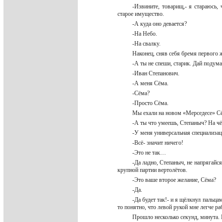
-Извините, товарищ,- я стараюсь,
старое имущество.
-А куда оно девается?
-На Небо.
-На свалку.
Наконец, сняв себя бремя первого 
-А ты не спеши, старик. Дай подума
-Иван Степанович.
-А меня Сёма.
-Сёма?
-Просто Сёма.
Мы ехали на новом «Мерседесе» 
-А ты что умеешь, Степаныч? На ч
-У меня универсальная специализац
-Всё- значит ничего!
-Это не так…
-Да ладно, Степаныч, не напрягайс
крупной партии вертолётов.
-Это ваше второе желание, Сёма?
-Да.
-Да будет так!- и я щёлкнул пальца
то понятно, что левой рукой мне легче ра
Прошло несколько секунд, минута. 