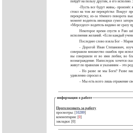
пойдёт на пользу другим, я его исполню.
-Пусть все будут живы,- произнёс 
стоял на том же перекрёстке. Вокруг п
перекрёстку, из-за тёмного поворота вы
момент водитель иномарки сумел заторм
«Мерседесе» водитель видимо не сразу п
Некоторое время спустя в Раю шё
исполнения желаний. «Если каждый ученик
Последнее слово взяла Бог – Мари
- Дорогой Иван Степанович, изуч
совершили множество ошибок при исполн
вы совершили ее во имя любви, во бл
вознаграждение. Напоследок хочется ска
живут по правилам и указаниям – это ред
- Но разве не мы Боги? Разве на
удивленно спросил я.
– Мы есть всего лишь отражение све
информация о работе
Проголосовать за работу
просмотры: [
10289
]
комментарии: [
0
]
закладки: [0]