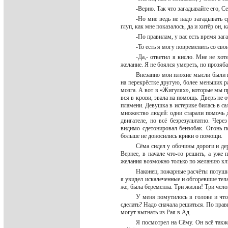
-Верно. Так что загадывайте его, 
-Но мне ведь не надо загадывать 
глуп, как мне показалось, да и хитёр он, 
-По правилам, у вас есть время заг
-То есть я могу повременить со св
-Да,- ответил я кисло. Мне не хот
желание. Я не боялся умереть, но прозяб
Внезапно мои плохие мысли были 
на перекрёстке другую, более меньших р
мозга. А вот в «Жигулях», которые мы пр
вся в крови, звала на помощь. Дверь не 
пламени. Девушка в истерике билась в с
множество людей: одни старали помочь 
двигателе, но всё безрезультатно. Чер
видимо сдетонировал бензобак. Огонь 
больше не доносились крики о помощи.
Сёма сидел у обочины дороги и дер
Вернее, в начале что-то решить, а уже 
желания возможно только по желанию кли
Наконец, пожарные расчёты потушил
я увидел искалеченные и обгоревшие тел
же, была беременна. Три жизни! Три чело
У меня помутилось в голове и что
сделать? Надо сначала решиться. По прав
могут выгнать из Рая в Ад.
Я посмотрел на Сёму. Он всё также