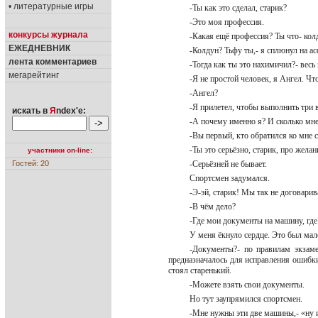
• литературные игры
-Ты как это сделал, старик?
-Это моя профессия.
конкурсы журнала
-Какая ещё профессия? Ты что- ко
ЕЖЕДНЕВНИК
-Колдун? Тьфу ты,- я сплюнул на асф
лента комментариев
-Тогда как ты это нахимичил?- вес
мегарейтинг
-Я не простой человек, я Ангел. Чт
-Ангел?
-Я прилетел, чтобы выполнить три
искать в
Я
ndex'е:
-А почему именно я? И сколько мне
-Вы первый, кто обратился ко мне 
-Ты это серьёзно, старик, про жела
участники on-line:
Гостей: 20
-Серьёзней не бывает.
Спортсмен задумался.
-Э-эй, старик! Мы так не договари
-В чём дело?
-Где мои документы на машину, где
У меня ёкнуло сердце. Это был мале
-Документы?- по правилам экзам
предназначалось для исправления ошибки
стоял старенький.
-Можете взять свои документы.
Но тут заупрямился спортсмен.
-Мне нужны эти две машины,- «ну и