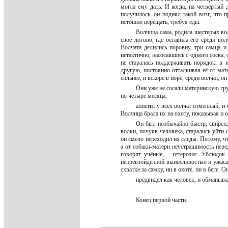
могла ему дать. И когда, на четвёртый 
получилось, он поднял такой визг, что 
истошно верещать, требуя еды.
Волчица сама, родила шестерых вол
своё логово, где оставила его среди вол
Волчата делились поровну, три самца и
нетактично, насосавшись с одного соска,
не старалась поддерживать порядок, в 
другую, постоянно отталкивая её от мат
сильнее, и вскоре в норе, среди волчат, 
Они уже не сосали материнскую груд
по четыре месяца,
аппетит у всех волчат отменный, и
Волчица брала их на охоту, показывая и
Он был необычайно быстр, свиреп,
волки, почуяв человека, старались уйти 
он смело переходил их следы. Потому, чт
а от собаки-матери неустрашимость перед
говорят учёные, – гетерозис. Ублюдок
непревзойдённой выносливостью и ужасаю
схватке за самку, ни в охоте, ни в беге. 
предвидел как человек, и обманыва
Конец первой части.