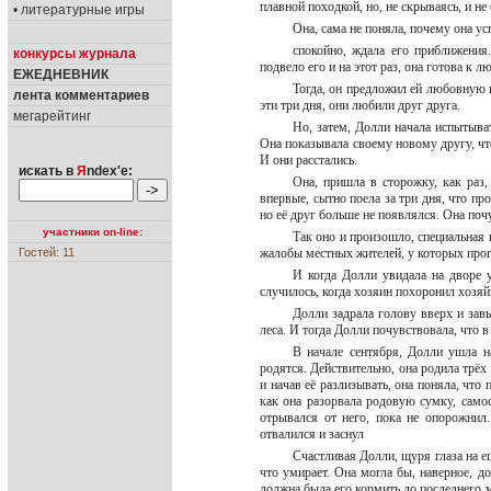
плавной походкой, но, не скрываясь, и не 
• литературные игры
Она, сама не поняла, почему она ус
спокойно, ждала его приближения.
конкурсы журнала
подвело его и на этот раз, она готова к л
ЕЖЕДНЕВНИК
Тогда, он предложил ей любовную и
лента комментариев
эти три дня, они любили друг друга.
мегарейтинг
Но, затем, Долли начала испытыват
Она показывала своему новому другу, что 
И они расстались.
искать в
Я
ndex'е:
Она, пришла в сторожку, как раз,
впервые, сытно поела за три дня, что про
но её друг больше не появлялся. Она поч
участники on-line:
Так оно и произошло, специальная 
Гостей: 11
жалобы местных жителей, у которых проп
И когда Долли увидала на дворе у
случилось, когда хозяин похоронил хозяй
Долли задрала голову вверх и завы
леса. И тогда Долли почувствовала, что в
В начале сентября, Долли ушла на
родятся. Действительно, она родила трёх
и начав её разлизывать, она поняла, что
как она разорвала родовую сумку, самос
отрывался от него, пока не опорожнил.
отвалился и заснул
Счастливая Долли, щуря глаза на е
что умирает. Она могла бы, наверное, до
должна была его кормить до последнего м