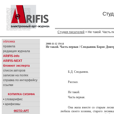
Студ
Студия писателей
> Не такой. Часть 
обложка
2008-11-12 19:14
правила
Не такой. Часть первая / Сподынюк Борис Дмит
редакция журнала
ARIFIS-info
ARIFIS-NEXT
блокнот эксперта
список авторов
Б.Д. Сподынюк.
записки на полях
справка по интерфейсу
Рассказ.
ссылки
Не такой.
КОПИЛКА СИЗИФА
Часть первая.
• словарифис
• арифизмы
Она жила вместе со старым лесни
ФОТО-АРТ
любила своего хозяина, старого лесник