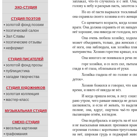
заплакал, что-то случилось и с ней. Она
голову к небу и раскрыв пасть, захотела 
ЭХО-СТУДИЯ
Но из её пасти вырвался тоскливый
она охраняла своего хозяина и его женщи
СТУДИЯ ПОЭТОВ
Со щенячьего возраста, когда хозяин
• золотой фонд поэзии
враги. Она должна охранять от их нападен
• поэтический салон
неё хорошие, она никогда не голодала, ве
• Зал Славы
Она очень любила хозяйку, ходила 
• поэтические отзывы
может объединять, только, два женских с
её ноги, она наблюдала, как хозяйка пла
• неформат
материнства. Хозяин горестно крякал, и к
Она многого не понимала в речи л
СТУДИЯ ПИСАТЕЛЕЙ
горе хозяйки, и со всех сил, пытал
• золотой фонд прозы
глядя в её глаза, облизывала её руки.
• публицистика
Хозяйка гладила её по голове и ск
• загадки творчества
деток».
Хозяин божился и говорил, что как
СТУДИЯ ХУДОЖНИКОВ
время, и никто её никуда не вёз.
• золотая коллекция
И когда пришла весна, в лесу соше
• мастер-класс
рано утром, чего раньше никогда не делал
шелковиста, и если её жевать, то выдел
поляне, она, вдруг, ощутила чьё-то пр
МУЗЫКАЛЬНАЯ СТУДИЯ
пылающим огнём, взглядом.
Она подобралась и шерсть на её хол
СМЕХО-СТУДИЯ
и не высказывая никаких признаков вражд
• веселые картинки
огромная голова с короткими треугольны
• графомания
на неё, широкая грудь и поджарый живо