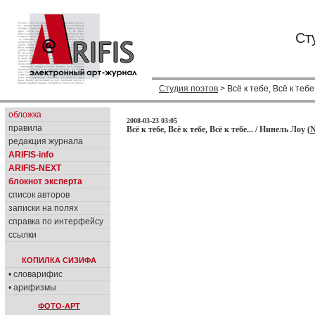
Ст
Студия поэтов
> Всё к тебе, Всё к тебе,
обложка
2008-03-23 03:05
правила
Всё к тебе, Всё к тебе, Всё к тебе... / Нинель Лоу (
N
редакция журнала
ARIFIS-info
ARIFIS-NEXT
блокнот эксперта
список авторов
записки на полях
справка по интерфейсу
ссылки
КОПИЛКА СИЗИФА
• словарифис
• арифизмы
ФОТО-АРТ