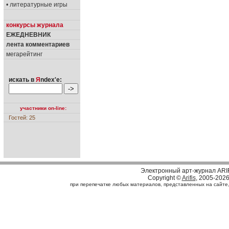
• литературные игры
конкурсы журнала
ЕЖЕДНЕВНИК
лента комментариев
мегарейтинг
искать в
Я
ndex'е:
участники on-line:
Гостей: 25
Электронный арт-журнал ARI
Copyright ©
Arifis
, 2005-202
при перепечатке любых материалов, представленных на сайте, с