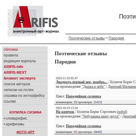
Поэти
Поэтические отзывы
>
Пародия
обложка
Поэтические отзывы
правила
Пародия
редакция журнала
ARIFIS-info
ARIFIS-NEXT
блокнот эксперта
2023-11-10 05:47
Двадцать первый век, ноябрь...
/ Булатов Борис С
список авторов
на произведение
"Дырка в небе"
/
Дмитрий Мальянц
записки на полях
справка по интерфейсу
Цикл:
Пародийная солянка
ссылки
комментарии: [
0
] просмотры: [
5423
]
2022-10-19 13:34
На крючок
/ Булатов Борис Сергеевич (
nefed
)
КОПИЛКА СИЗИФА
на произведение
"Чебурашка ищет друга"
/
Дмитрий
• словарифис
• арифизмы
Цикл:
Пародийная солянка
ФОТО-АРТ
комментарии: [
0
] просмотры: [
6649
]