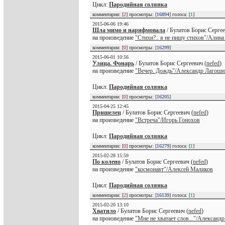
Цикл:
Пародийная солянка
комментарии: [
2
] просмотры: [
16894
] голоса: [
1
]
2015-06-06 19:46
Шла мимо и нарифмовала
/ Булатов Борис Сергее
на произведение
"Стихи?.. я не пишу стихов"/Алина
комментарии: [
0
] просмотры: [
16299
]
2015-06-01 10:56
Улица. Фонарь
/ Булатов Борис Сергеевич (
nefed
)
на произведение
"Вечер. Дождь"/Александр Лагош
Цикл:
Пародийная солянка
комментарии: [
0
] просмотры: [
16205
]
2015-04-25 12:45
Пришелец
/ Булатов Борис Сергеевич (
nefed
)
на произведение
"Встреча"/Игорь Гонохов
Цикл:
Пародийная солянка
комментарии: [
0
] просмотры: [
16279
] голоса: [
1
]
2015-02-28 15:59
По колено
/ Булатов Борис Сергеевич (
nefed
)
на произведение
"космонавт"/Алексей Маликов
Цикл:
Пародийная солянка
комментарии: [
2
] просмотры: [
16139
] голоса: [
1
]
2015-02-20 13:10
Хватило
/ Булатов Борис Сергеевич (
nefed
)
на произведение
"Мне не хватает слов..."/Александ