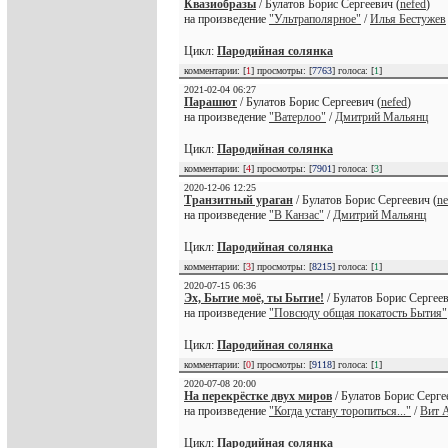
Квазиобразы
/ Булатов Борис Сергеевич (
nefed
)
на произведение
"Ультраполярное"
/
Илья Бестужев
Цикл:
Пародийная солянка
комментарии: [
1
] просмотры: [
7763
] голоса: [
1
]
2021-02-04 06:27
Парашют
/ Булатов Борис Сергеевич (
nefed
)
на произведение
"Ватерлоо"
/
Дмитрий Мальянц
Цикл:
Пародийная солянка
комментарии: [
4
] просмотры: [
7901
] голоса: [
3
]
2020-12-06 12:25
Транзитный ураган
/ Булатов Борис Сергеевич (
ne
на произведение
"В Канзас"
/
Дмитрий Мальянц
Цикл:
Пародийная солянка
комментарии: [
3
] просмотры: [
8215
] голоса: [
1
]
2020-07-15 06:36
Эх, Бытие моё, ты Бытие!
/ Булатов Борис Сергеев
на произведение
"Повсюду общая покатость Бытия"
Цикл:
Пародийная солянка
комментарии: [
0
] просмотры: [
9118
] голоса: [
1
]
2020-07-08 20:00
На перекрёстке двух миров
/ Булатов Борис Серге
на произведение
"Когда устану торопиться..."
/
Вит 
Цикл:
Пародийная солянка