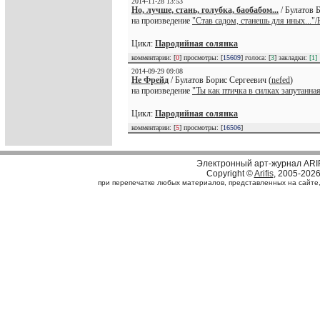
2014-11-28 13:53
Но, лучше, стань, голубка, баобабом...
/ Булатов 
на произведение
"Став садом, станешь для иных..."
Цикл:
Пародийная солянка
комментарии: [
0
] просмотры: [
15609
] голоса: [
3
] закладки:
[1]
2014-09-29 09:08
Не Фрейд
/ Булатов Борис Сергеевич (
nefed
)
на произведение
"Ты как птичка в силках запутанная
Цикл:
Пародийная солянка
комментарии: [
5
] просмотры: [
16506
]
Электронный арт-журнал ARI
Copyright ©
Arifis
, 2005-202
при перепечатке любых материалов, представленных на сайте, с