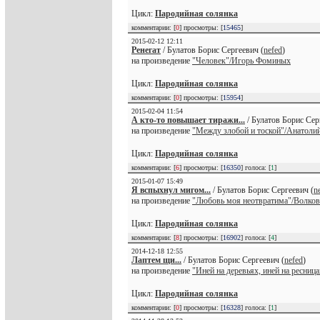
Цикл:
Пародийная солянка
комментарии: [
0
] просмотры: [
15465
]
2015-02-12 12:11
Ренегат
/ Булатов Борис Сергеевич (
nefed
)
на произведение
"Человек"/Игорь Фоминых
Цикл:
Пародийная солянка
комментарии: [
0
] просмотры: [
15954
]
2015-02-04 11:54
А кто-то повышает тиражи...
/ Булатов Борис Сер
на произведение
"Между злобой и тоской"/Анатоли
Цикл:
Пародийная солянка
комментарии: [
6
] просмотры: [
16350
] голоса: [
1
]
2015-01-07 15:49
Я вспыхнул мигом...
/ Булатов Борис Сергеевич (
n
на произведение
"Любовь моя неотвратима"/Волков
Цикл:
Пародийная солянка
комментарии: [
8
] просмотры: [
16902
] голоса: [
4
]
2014-12-18 12:55
Лаптем щи...
/ Булатов Борис Сергеевич (
nefed
)
на произведение
"Иней на деревьях, иней на ресниц
Цикл:
Пародийная солянка
комментарии: [
0
] просмотры: [
16328
] голоса: [
1
]