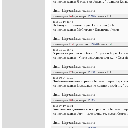
на произведение
Я опять на Земле...
/
Родионъ Купц
Цикл:
Пародийная солянка
комментарии: [
4
] просмотры: [
12062
] голоса: [
1
]
2019-11-16 20:46
Не балуй!
/ Булатов Борис Сергеевич (
nefed
)
на произведение
Мой огонь
/
Владимир Ревин
Цикл:
Пародийная солянка
комментарии: [
12
] просмотры: [
11678
] голоса: [
2
]
2019-11-02 06:42
А радость рвётся в небеса...
/ Булатов Борис Серге
на произведение
"Упала радость на траву..."
/
Сергей
Цикл:
Пародийная солянка
комментарии: [
2
] просмотры: [
11705
] голоса: [
1
]
2019-09-04 11:20
Любовь - опасная страна
/ Булатов Борис Сергееви
на произведение
Прошлись по краешку любви...
/
Бо
Цикл:
Пародийная солянка
комментарии: [
0
] просмотры: [
11650
]
2019-07-10 03:51
Как символ одиночества и грусти...
/ Булатов Бор
на произведение
Заря – пространство, время безра
Цикл:
Пародийная солянка