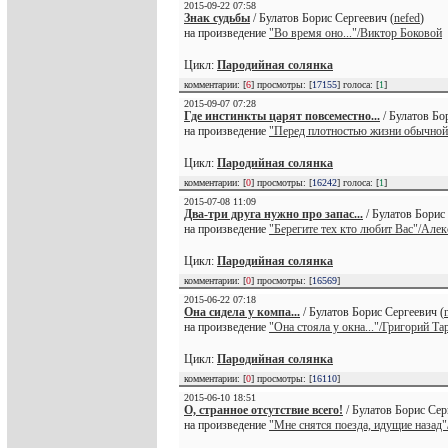
2015-09-22 07:58
Знак судьбы
/ Булатов Борис Сергеевич (
nefed
)
на произведение
"Во время оно..."/Виктор Боковой
Цикл:
Пародийная солянка
комментарии: [
6
] просмотры: [
17155
] голоса: [
1
]
2015-09-07 07:28
Где инстинкты царят повсеместно...
/ Булатов Бо
на произведение
"Перед плотностью жизни обычной.
Цикл:
Пародийная солянка
комментарии: [
0
] просмотры: [
16242
] голоса: [
1
]
2015-07-08 11:09
Два-три друга нужно про запас...
/ Булатов Борис
на произведение
"Берегите тех кто любит Вас"/Але
Цикл:
Пародийная солянка
комментарии: [
0
] просмотры: [
16569
]
2015-06-22 07:18
Она сидела у компа...
/ Булатов Борис Сергеевич (
на произведение
"Она стояла у окна..."/Григорий Та
Цикл:
Пародийная солянка
комментарии: [
0
] просмотры: [
16110
]
2015-06-10 18:51
О, странное отсутствие всего!
/ Булатов Борис Сер
на произведение
"Мне снятся поезда, идущие назад