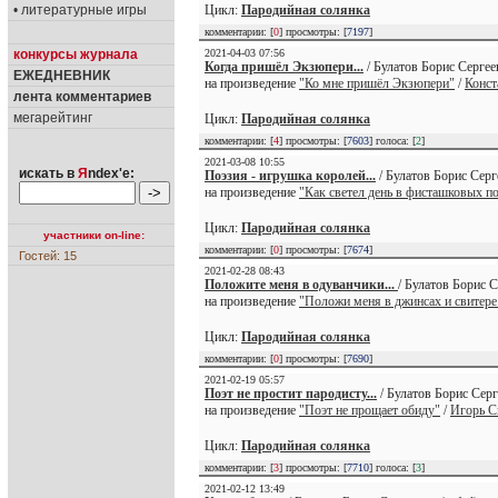
• литературные игры
Цикл:
Пародийная солянка
комментарии: [
0
] просмотры: [
7197
]
конкурсы журнала
2021-04-03 07:56
Когда пришёл Экзюпери...
/ Булатов Борис Сергее
ЕЖЕДНЕВНИК
на произведение
"Ко мне пришёл Экзюпери"
/
Конст
лента комментариев
мегарейтинг
Цикл:
Пародийная солянка
комментарии: [
4
] просмотры: [
7603
] голоса: [
2
]
2021-03-08 10:55
искать в
Я
ndex'е:
Поэзия - игрушка королей...
/ Булатов Борис Серг
на произведение
"Как светел день в фисташковых п
Цикл:
Пародийная солянка
участники on-line:
комментарии: [
0
] просмотры: [
7674
]
Гостей: 15
2021-02-28 08:43
Положите меня в одуванчики...
/ Булатов Борис С
на произведение
"Положи меня в джинсах и свитере.
Цикл:
Пародийная солянка
комментарии: [
0
] просмотры: [
7690
]
2021-02-19 05:57
Поэт не простит пародисту...
/ Булатов Борис Серг
на произведение
"Поэт не прощает обиду"
/
Игорь С
Цикл:
Пародийная солянка
комментарии: [
3
] просмотры: [
7710
] голоса: [
3
]
2021-02-12 13:49