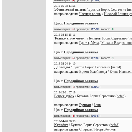
комментарии: [
4
] просмотры: [
12784
]
2019-05-08 13:56
Эбонитовый штиль
/ Булатов Борис Сергеевич (
ne
на произведение
Частица волны
/
Николай Бошинце
Цикл:
Пародийная солянка
комментарии: [
6
] просмотры: [
12794
] голоса: [
1
]
2019-03-15 15:11
Только этого мало...
/ Булатов Борис Сергеевич (
ne
на произведение
Где ты, Муза
/
Михаил Владимиров
Цикл:
Пародийная солянка
комментарии: [
5
] просмотры: [
12896
] голоса: [
2
]
2019-02-24 14:10
До звезды
/ Булатов Борис Сергеевич (
nefed
)
на произведение
Время белой воды
/
Елена Наильев
Цикл:
Пародийная солянка
комментарии: [
1
] просмотры: [
13163
]
2018-12-21 07:19
В трёх дубах
/ Булатов Борис Сергеевич (
nefed
)
на произведение
Ручная
/
Lenn
Цикл:
Пародийная солянка
комментарии: [
4
] просмотры: [
10947
]
2018-04-28 06:53
Кульбит
/ Булатов Борис Сергеевич (
nefed
)
на произведение
Спираль
/
Игорь Желнов