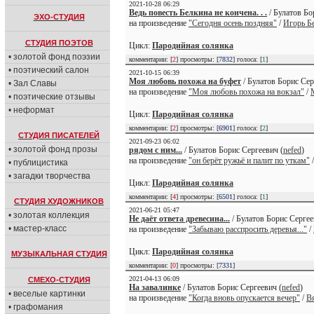
2021-10-28 06:29
Ведь повесть Белкина не кончена. . .
/ Булатов Бо
ЭХО-СТУДИЯ
на произведение
"Сегодня осень поздняя"
/
Игорь Б
СТУДИЯ ПОЭТОВ
Цикл:
Пародийная солянка
• золотой фонд поэзии
комментарии: [
2
] просмотры: [
7832
] голоса: [
1
]
• поэтический салон
2021-10-15 06:39
Моя любовь похожа на буфет
/ Булатов Борис Сер
• Зал Славы
на произведение
"Моя любовь похожа на вокзал"
/
• поэтические отзывы
• неформат
Цикл:
Пародийная солянка
комментарии: [
2
] просмотры: [
6901
] голоса: [
2
]
СТУДИЯ ПИСАТЕЛЕЙ
2021-09-23 06:02
• золотой фонд прозы
рядом с ним...
/ Булатов Борис Сергеевич (
nefed
)
на произведение
"он берёт ружьё и палит по уткам"
• публицистика
• загадки творчества
Цикл:
Пародийная солянка
комментарии: [
4
] просмотры: [
6501
] голоса: [
1
]
СТУДИЯ ХУДОЖНИКОВ
2021-06-21 05:47
• золотая коллекция
Не даёт ответа древесина...
/ Булатов Борис Сергее
• мастер-класс
на произведение
"Забываю расспросить деревья..."
/
Цикл:
Пародийная солянка
МУЗЫКАЛЬНАЯ СТУДИЯ
комментарии: [
0
] просмотры: [
7331
]
2021-04-13 06:09
СМЕХО-СТУДИЯ
На завалинке
/ Булатов Борис Сергеевич (
nefed
)
• веселые картинки
на произведение
"Когда вновь опускается вечер"
/
В
• графомания