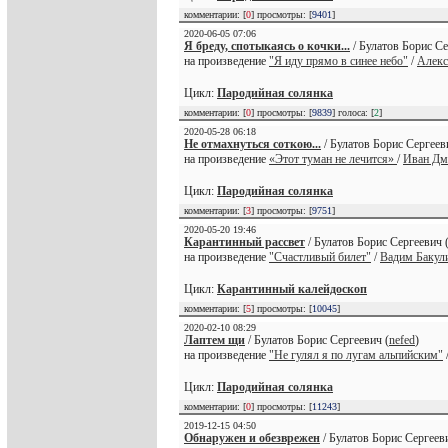
комментарии: [
0
] просмотры: [
9401
]
2020-06-05 07:06
Я бреду, спотыкаясь о кочки...
/ Булатов Борис Се
на произведение
"Я иду прямо в синее небо"
/
Алекс
Цикл:
Пародийная солянка
комментарии: [
0
] просмотры: [
9839
] голоса: [
2
]
2020-05-28 06:18
Не отмахнуться соткою...
/ Булатов Борис Сергеев
на произведение
«Этот туман не лечится»
/
Иван Дм
Цикл:
Пародийная солянка
комментарии: [
3
] просмотры: [
9751
]
2020-05-20 19:46
Карантинный рассвет
/ Булатов Борис Сергеевич 
на произведение
"Счастливый билет"
/
Вадим Бакул
Цикл:
Карантинный калейдоскоп
комментарии: [
5
] просмотры: [
10045
]
2020-02-10 08:29
Лаптем щи
/ Булатов Борис Сергеевич (
nefed
)
на произведение
"Не гулял я по лугам альпийским"
Цикл:
Пародийная солянка
комментарии: [
0
] просмотры: [
11243
]
2019-12-15 04:50
Обнаружен и обезврежен
/ Булатов Борис Сергееви