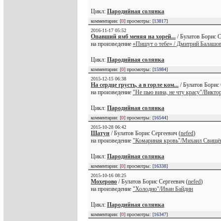
Цикл:
Пародийная солянка
комментарии: [
0
] просмотры: [
13817
]
2016-11-17 05:52
Опавший ямб меняя на хорей...
/ Булатов Борис С
на произведение
«Пишут о тебе» / Дмитрий Балашо
Цикл:
Пародийная солянка
комментарии: [
0
] просмотры: [
15984
]
2015-12-15 06:38
На сердце грусть, а в горле ком...
/ Булатов Борис 
на произведение
"Не пью вина, не чту красу"/Викто
Цикл:
Пародийная солянка
комментарии: [
0
] просмотры: [
16544
]
2015-10-28 06:42
Шатун
/ Булатов Борис Сергеевич (
nefed
)
на произведение
"Комариная кровь"/Михаил Свищё
Цикл:
Пародийная солянка
комментарии: [
0
] просмотры: [
16338
]
2015-10-16 08:25
Мохерово
/ Булатов Борис Сергеевич (
nefed
)
на произведение
"Холодно"/Иван Байдин
Цикл:
Пародийная солянка
комментарии: [
0
] просмотры: [
16347
]