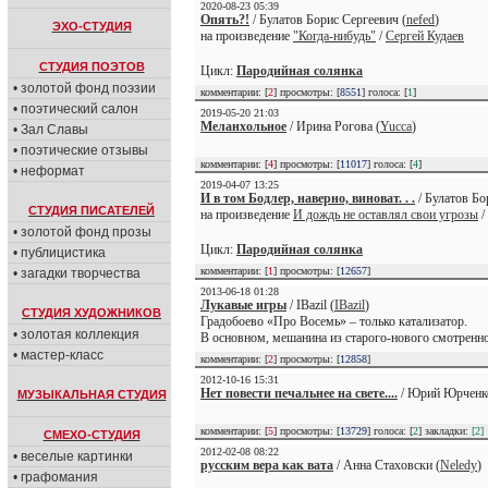
2020-08-23 05:39
Опять?!
/ Булатов Борис Сергеевич (
nefed
)
ЭХО-СТУДИЯ
на произведение
"Когда-нибудь"
/
Сергей Кудаев
СТУДИЯ ПОЭТОВ
Цикл:
Пародийная солянка
• золотой фонд поэзии
комментарии: [
2
] просмотры: [
8551
] голоса: [
1
]
• поэтический салон
2019-05-20 21:03
Меланхольное
/ Ирина Рогова (
Yucca
)
• Зал Славы
• поэтические отзывы
комментарии: [
4
] просмотры: [
11017
] голоса: [
4
]
• неформат
2019-04-07 13:25
И в том Бодлер, наверно, виноват. . .
/ Булатов Бо
СТУДИЯ ПИСАТЕЛЕЙ
на произведение
И дождь не оставлял свои угрозы
/
• золотой фонд прозы
Цикл:
Пародийная солянка
• публицистика
комментарии: [
1
] просмотры: [
12657
]
• загадки творчества
2013-06-18 01:28
Лукавые игры
/ IBazil (
IBazil
)
СТУДИЯ ХУДОЖНИКОВ
Градобоево «Про Восемь» – только катализатор.
• золотая коллекция
В основном, мешанина из старого-нового смотренно
• мастер-класс
комментарии: [
2
] просмотры: [
12858
]
2012-10-16 15:31
Нет повести печальнее на свете....
/ Юрий Юрченк
МУЗЫКАЛЬНАЯ СТУДИЯ
комментарии: [
5
] просмотры: [
13729
] голоса: [
2
] закладки:
[2]
СМЕХО-СТУДИЯ
2012-02-08 08:22
• веселые картинки
русским вера как вата
/ Анна Стаховски (
Neledy
)
• графомания