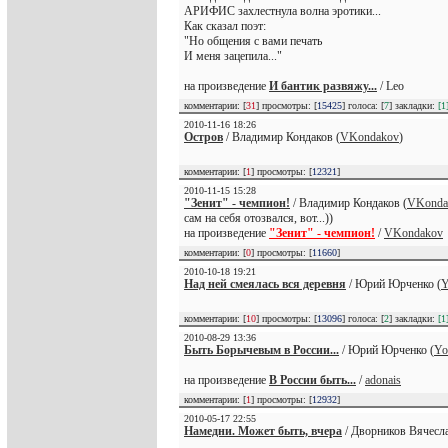
АРИФИС захлестнула волна эротики...
Как сказал поэт:
"Но общения с вами печать
И меня зацепила..."
на произведение
И бантик развяжу...
/ Leo
комментарии: [
31
] просмотры: [
15425
] голоса: [
7
] закладки:
[1
2010-11-16 18:26
Остров
/ Владимир Кондаков (
VKondakov
)
комментарии: [
1
] просмотры: [
12321
]
2010-11-15 15:28
"Зенит" - чемпион!
/ Владимир Кондаков (
VKonda
сам на себя отозвался, вот...))
на произведение
"Зенит" - чемпион!
/
VKondakov
комментарии: [
0
] просмотры: [
11660
]
2010-10-18 19:21
Над ней смеялась вся деревня
/ Юрий Юрченко (
Y
комментарии: [
10
] просмотры: [
13096
] голоса: [
2
] закладки:
[1
2010-08-29 13:36
Быть Борычевым в России...
/ Юрий Юрченко (
Yo
на произведение
В России быть...
/
adonais
комментарии: [
1
] просмотры: [
12932
]
2010-05-17 22:55
Намедни. Может быть, вчера
/ Дворников Вячесла