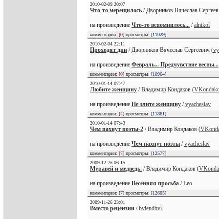
2010-02-09 20:07
Что-то мерещилось
/ Дворников Вячеслав Сергеев
на произведение
Что-то вспомнилось...
/
alnikol
комментарии: [
0
] просмотры: [
11029
]
2010-02-04 22:11
Проходят дни
/ Дворников Вячеслав Сергеевич (
vy
на произведение
Февраль... Предчувствие весны...
комментарии: [
0
] просмотры: [
10964
]
2010-01-14 07:47
Любите женщину
/ Владимир Кондаков (
VKondak
на произведение
Не злите женщину
/
vyacheslav
комментарии: [
4
] просмотры: [
11861
]
2010-01-14 07:43
Чем пахнут поэты-2
/ Владимир Кондаков (
VKond
на произведение
Чем пахнут поэты
/
vyacheslav
комментарии: [
7
] просмотры: [
12577
]
2009-12-25 06:15
Муравей и медведь.
/ Владимир Кондаков (
VKonda
на произведение
Весенняя просьба
/ Leo
комментарии: [
7
] просмотры: [
12605
]
2009-11-26 23:01
Вместо рецензии
/
bviendbvi