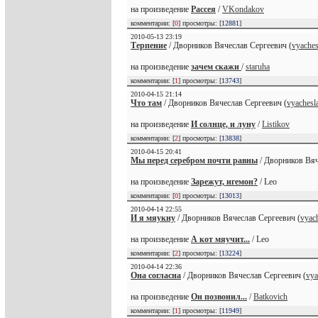
на произведение
Рассея
/
VKondakov
комментарии: [
0
] просмотры: [
12881
]
2010-05-13 23:19
Терпение
/ Дворников Вячеслав Сергеевич (
vyaches
на произведение
зачем скажи
/
staruha
комментарии: [
1
] просмотры: [
13743
]
2010-04-15 21:14
Что там
/ Дворников Вячеслав Сергеевич (
vyachesl
на произведение
И солнце, и луну
/
Listikov
комментарии: [
2
] просмотры: [
13838
]
2010-04-15 20:41
Мы перед серебром почти равны
/ Дворников Вяч
на произведение
Зарежут, игемон?
/ Leo
комментарии: [
0
] просмотры: [
13013
]
2010-04-14 22:55
И я мяукну
/ Дворников Вячеслав Сергеевич (
vyac
на произведение
А кот мяучит...
/ Leo
комментарии: [
2
] просмотры: [
13224
]
2010-04-14 22:36
Она согласна
/ Дворников Вячеслав Сергеевич (
vya
на произведение
Он позвонил...
/
Batkovich
комментарии: [
1
] просмотры: [
11949
]