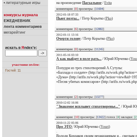
• литературные игры
на произведение
Пасхальное
/
Evita
комментарии: [
0
] просмотры: [
11604
]
конкурсы журнала
2012-01-18 07:33
Пьют поэты...
/ Петр Корытко (
Pko
)
ЕЖЕДНЕВНИК
лента комментариев
комментарии: [
6
] просмотры: [
12882
]
мегарейтинг
2012-01-11 13:16
Очертя голову
/ Петр Корытко (
Pko
)
искать в
Я
ndex'е:
комментарии: [
0
] просмотры: [
11245
]
2011-05-16 03:10
А как выйдет в поле рать...
/ Юрий Юрченко (
You
.
участники on-line:
Попурри из трех стихотворений А.Сутулы:
Гостей: 11
«Баллада о солдате» (http://arifis.ru/work.php?actio
«Дума» (http://arifis.ru/work.php?action=view&id=19
«Песня убитых комиссаров» (http://arifis.ru/work.p
комментарии: [
2
] просмотры: [
13277
]
2010-12-02 16:06
"Знакомое всплывет стихотворенье..."
/ Юрий Юр
комментарии: [
10
] просмотры: [
13422
] голоса: [
4
] закладки:
[2
2010-11-22 05:06
Про ЭТО
/ Юрий Юрченко (
Youri
)
.
Володя Кондаков своим неожиданным и... смелым 