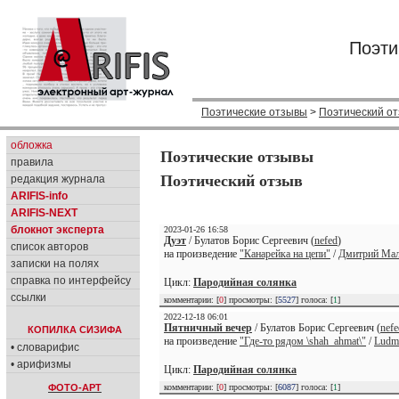
Поэти
Поэтические отзывы
>
Поэтический о
обложка
Поэтические отзывы
правила
Поэтический отзыв
редакция журнала
ARIFIS-info
ARIFIS-NEXT
блокнот эксперта
2023-01-26 16:58
Дуэт
/ Булатов Борис Сергеевич (
nefed
)
список авторов
на произведение
"Канарейка на цепи"
/
Дмитрий Ма
записки на полях
справка по интерфейсу
Цикл:
Пародийная солянка
ссылки
комментарии: [
0
] просмотры: [
5527
] голоса: [
1
]
2022-12-18 06:01
Пятничный вечер
/ Булатов Борис Сергеевич (
nefe
КОПИЛКА СИЗИФА
на произведение
"Где-то рядом \shah_ahmat\"
/
Ludmi
• словарифис
• арифизмы
Цикл:
Пародийная солянка
ФОТО-АРТ
комментарии: [
0
] просмотры: [
6087
] голоса: [
1
]