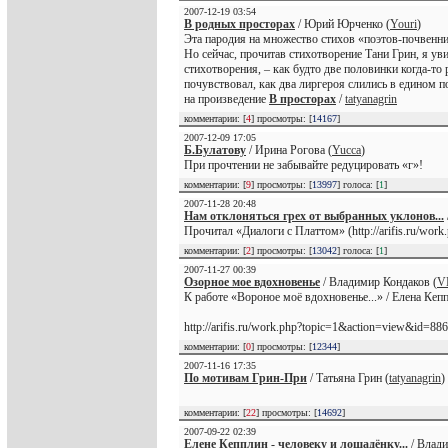
2007-12-19 03:54
В родных просторах
/ Юрий Юрченко (
Youri
)
Эта пародия на множество стихов «поэтов-почвенник
Но сейчас, прочитав стихотворение Тани Грин, я уви
стихотворения, – как будто две половинки когда-то
почувствовал, как два лиргероя слились в едином 
на произведение
В просторах
/
tatyanagrin
комментарии: [
4
] просмотры: [
14167
]
2007-12-09 17:05
Б.Булатову
/ Ирина Рогова (
Yucca
)
При прочтении не забывайте редуцировать «г»!
комментарии: [
9
] просмотры: [
13997
] голоса: [
1
]
2007-11-28 20:48
Нам отклоняться грех от выбранных уклонов...
Прочитал «Диалоги с Платтом» (http://arifis.ru/work
комментарии: [
2
] просмотры: [
13042
] голоса: [
1
]
2007-11-27 00:39
Озорное мое вдохновенье
/ Владимир Кондаков (
V
К работе «Вороное моё вдохновенье...» / Елена Кеп
http://arifis.ru/work.php?topic=1&action=view&id=88
комментарии: [
0
] просмотры: [
12344
]
2007-11-16 17:35
По мотивам Грин-При
/ Татьяна Грин (
tatyanagrin
)
комментарии: [
22
] просмотры: [
14692
]
2007-09-22 02:39
Елене Кепплин - человеку и лошадёнку...
/ Влади