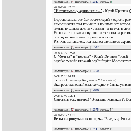
комментарии: [
4
] просмотры: [
12347
] голоса: [
3
]
2008-09-03 22:57
"И втихомолку одиночил я..."
/ Юрий Юрченко (
.
Первоначально, это был комментарий к одному разм
«вывешивать» этот коммент: я понимал, что автора э
иногда, публикуя другие «отзывы") я не мог, в силу
Но после того, как anonymous затеял столь агресси
помещаю свой комментарий в «отзывы».
P.S. Как выяснилось, под именем anonymous скрыва
комментарии: [
5
] просмотры: [
13532
]
2008-07-27 12:28
О "болтах" и "перьях"
/ Юрий Юрченко (
Youri
)
http://www.arifis.ru/owork.php?offtopic=1&action=v
комментарии: [
2
] просмотры: [
12760
]
2008-07-24 02:55
Тепло
/ Владимир Кондаков (
VKondakov
)
Экспромт на первый опыт холодного батика удивител
комментарии: [
2
] просмотры: [
12006
]
2008-07-08 15:14
Свистать всех наверх!
/ Владимир Кондаков (
VKon
комментарии: [
2
] просмотры: [
12375
] голоса: [
4
]
2008-05-12 10:21
Весна нагрянула, как шторм...
/ Владимир Кондак
комментарии: [
7
] просмотры: [
14441
] голоса: [
3
]