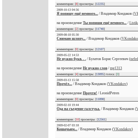
комментарии: [
8
] просмотры: [
12235
]
2009-10-13 04:56
Я попишу ещё немного...
/ Владимир Кондаков (
V
на произведение
Ты попиши ещё немного...
/
Listi
комментарии: [
2
] просмотры: [
11740
]
2009-08-18 05:30
Снимаю шляпу...
/ Владимир Кондаков (
VKondako
комментарии: [
0
] просмотры: [
12107
]
2009-05-22 14:53
Не нужно букв. . .
/ Булатов Борис Сергеевич (
nefe
на произведение
Не нужно слов
/
mg1313
комментарии: [
4
] просмотры: [
13095
] голоса: [
3
]
2009-03-13 15:58
Прочёл...
/ Владимир Кондаков (
VKondakov
)
на произведение
Прочти!
/ LeonidPetren
комментарии: [
0
] просмотры: [
11898
]
2009-02-10 19:44
Ода на съедение галстука.
/ Владимир Кондаков (
комментарии: [
10
] просмотры: [
12561
]
2009-02-07 03:18
Кошачьим...
/ Владимир Кондаков (
VKondakov
)