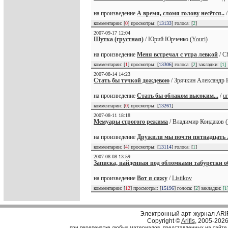
на произведение
А время, сломя голову несётся..
комментарии: [
0
] просмотры: [
13133
] голоса: [
2
]
2007-09-17 12:04
Шутка (грустная)
/ Юрий Юрченко (
Youri
)
на произведение
Меня встречал с утра левкой
/ C
комментарии: [
1
] просмотры: [
13306
] голоса: [
2
] закладки:
[1]
2007-08-14 14:23
Стать бы тучкой дождевою
/ Зрячкин Александр 
на произведение
Стать бы облаком высоким...
/
u
комментарии: [
0
] просмотры: [
13261
]
2007-08-11 18:18
Мемуары строгого режима
/ Владимир Кондаков (
на произведение
Дружили мы почти пятнадцать л
комментарии: [
4
] просмотры: [
13114
] голоса: [
1
]
2007-08-08 13:59
Записка, найденная под обломками табуретки 
на произведение
Вот я сижу
/
Listikov
комментарии: [
12
] просмотры: [
15196
] голоса: [
2
] закладки:
[1
Электронный арт-журнал ARI
Copyright ©
Arifis
, 2005-202
при перепечатке любых материалов, представленных на сайте, с