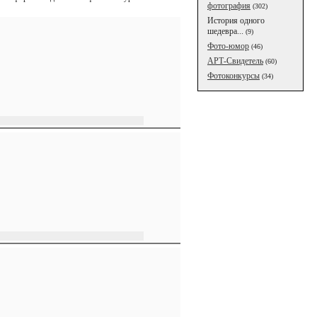
фотография
(302)
История одного
шедевра...
(9)
Фото-юмор
(46)
АРТ-Свидетель
(60)
Фотоконкурсы
(34)