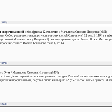
[
13169
]
 сворачивающий небо, фреска 12 столетия
/ Малышева Снежана Игоревна (
MSI
)
ев. Собор родового монастыря черниговских князей Ольговичей 12 век. В 1194 г в нё
ерсонажей «Слова о полку Игореве» До нашего времени дошло более 800 кв. Метров рос
кровение святого Иоанна Богослова глава 6, ст. 14
[
19758
]
ис. 5лет
/ Малышева Снежана Игоревна (
MSI
)
». Киев. Денис первый раз в жизни рисовал с натуры. Розовый слон его вдохновил, с д
н цветочки прорисовывать, да устал видно и говорит: «А у меня слон ночью гуляет». И
[
12998
]