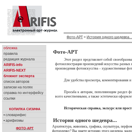
Фото-АРТ
>
История одного шедевра...
обложка
Фото-АРТ
правила
редакция журнала
Этот раздел представляет собой своеобразн
фотоиллюстрации произведений искусства разных 
ARIFIS-info
произведения фотоискусства – художественные фо
ARIFIS-NEXT
блокнот эксперта
Для удобства просмотра, комментирования и
список авторов
записки на полях
Просьба к авторам, пополняющим раздел фо
справка по интерфейсу
всего качественными, а также эстетически оформ
ссылки
Историческая справка, экскурс или прос
КОПИЛКА СИЗИФА
• словарифис
История одного шедевра...
• арифизмы
Архитектура, живопись, графика, скульптура, перфом
ФОТО-АРТ
фотопленку? Вы знаете историю этого шедевра, мало