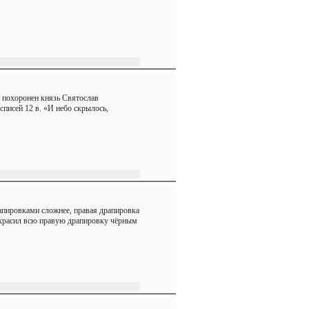
м похоронен князь Святослав
писей 12 в. «И небо скрылось,
рапировками сложнее, правая драпировка
 закрасил всю правую драпировку чёрным