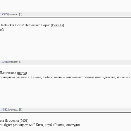
[
12389
] голоса: [
3
]
 Tselnicker Boris/ Цельникер Борис (
BorisTs
)
кой
[
12238
] голоса: [
3
]
Пашенкова (
nerpa
)
тикварном развале в Квинсе, люблю очень – напоминает пейзаж моего детства, но не мог
[
14562
] голоса: [
5
]
на Игоревна (
MSI
)
 он будет разноцветный" Киев, клуб «Гном», изостудия.