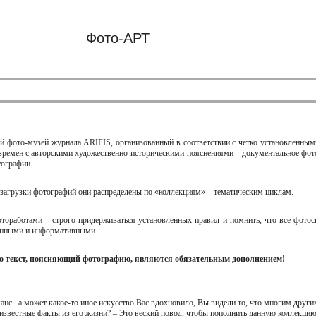
Фото-АРТ
ый фото-музей журнала ARIFIS, организованный в соответствии с четко установленными
времен с авторскими художественно-историческими пояснениями – документальное фот
тографии.
 загрузки фотографий они распределены по «коллекциям» – тематическим циклам.
тоработами – строго придерживаться установленных правил и помнить, что все фото
ленными и информативными.
то текст, поясняющий фотографию, являются обязательным дополнением!
анс...а может какое-то иное искусство Вас вдохновило, Вы видели то, что многим други
известные факты из его жизни? – Это веский повод, чтобы пополнить данную коллекци