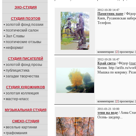
ЭХО-СТУДИЯ
2012-10-30 14:47
Памятник папе
/ Фёдор
Киев, Русановская набер
СТУДИЯ ПОЭТОВ
Телефон.
• золотой фонд поэзии
• поэтический салон
• Зал Славы
• поэтические отзывы
• неформат
комментарии: [
2
] просмотры: 
СТУДИЯ ПИСАТЕЛЕЙ
2012-10-26 16:47
Край света
/ Фёдор (
mar
• золотой фонд прозы
Копия. http://arifis.ru/
• публицистика
Мышка по коврику. Picas
• загадки творчества
СТУДИЯ ХУДОЖНИКОВ
• золотая коллекция
• мастер-класс
комментарии: [
2
] просмотры: 
2011-01-21 10:00
МУЗЫКАЛЬНАЯ СТУДИЯ
тени на воде
/ Анна Стах
Осень- шедевр...
СМЕХО-СТУДИЯ
• веселые картинки
• графомания