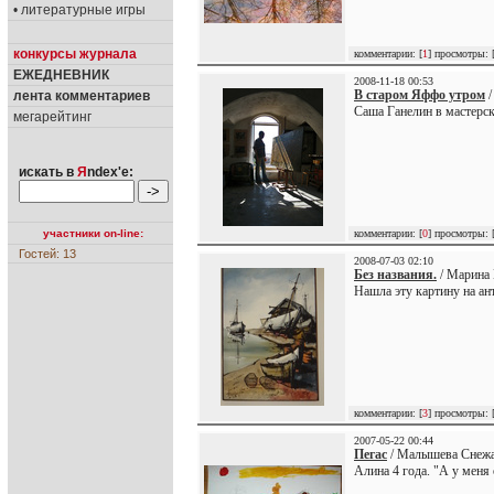
• литературные игры
конкурсы журнала
комментарии: [
1
] просмотры: 
ЕЖЕДНЕВНИК
2008-11-18 00:53
В старoм Яффо утром
/
лента комментариев
Саша Ганелин в мастерс
мегарейтинг
искать в
Я
ndex'е:
участники on-line:
комментарии: [
0
] просмотры: 
Гостей: 13
2008-07-03 02:10
Без названия.
/ Марина 
Нашла эту картину на ан
комментарии: [
3
] просмотры: 
2007-05-22 00:44
Пегас
/ Малышева Снежа
Алина 4 года. "А у меня