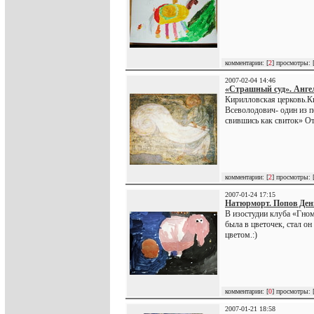
комментарии: [
2
] просмотры: 
2007-02-04 14:46
«Страшный суд». Ангел
Кирилловская церковь.Ки
Всеволодович- один из п
свившись как свиток» От
комментарии: [
2
] просмотры: 
2007-01-24 17:15
Натюрморт. Попов Ден
В изостудии клуба «Гном
была в цветочек, стал о
цветом.:)
комментарии: [
0
] просмотры: 
2007-01-21 18:58