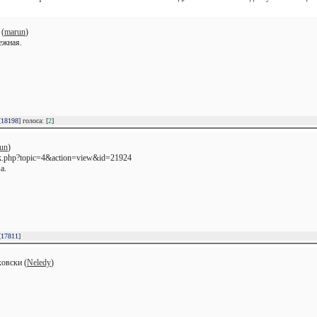
 (
marun
)
ежная.
[
18198
] голоса: [
2
]
un
)
work.php?topic=4&action=view&id=21924
a.
[
17811
]
овски (
Neledy
)