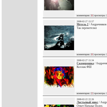
комментарии: [
6
] просмотры: 
2008-02-27 15:57
Метель 2
/ Андрачников
Так переметелил
комментарии: [
0
] просмотры: 
2008-02-27 15:34
Скоморошка
/ Андрачн
Коллаж.ФШ
комментарии: [
2
] просмотры: 
2008-02-22 22:26
Листьевый микс
/ Андр
Ответ Наталье Полех.