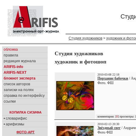
Студ
Студия художников
>
художник и фот
обложка
Студия художников
правила
художник и фотошоп
редакция журнала
ARIFIS-info
ARIFIS-NEXT
2010-03-08 22:18
блокнот эксперта
Порхание бабочки
/ Ан
Фото. ФШ
список авторов
записки на полях
справка по интерфейсу
ссылки
КОПИЛКА СИЗИФА
комментарии: [
0
] просмотры: 
• словарифис
• арифизмы
2010-02-13 20:30
Звёздный снег
/ Андрачн
ФОТО-АРТ
Фото ФШ