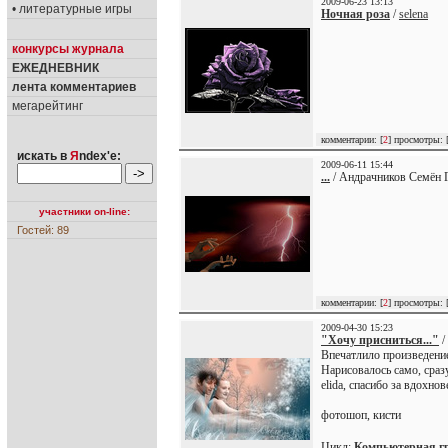
2009-06-23 13:13
• литературные игры
Ночная роза
/
selena
конкурсы журнала
ЕЖЕДНЕВНИК
лента комментариев
мегарейтинг
комментарии: [
2
] просмотры: 
искать в
Я
ndex'е:
2009-06-11 15:44
...
/ Андрачников Семён Г
участники on-line:
Гостей: 89
комментарии: [
2
] просмотры: 
2009-04-30 15:23
"Хочу присниться..."
/
Впечатлило произведение
Нарисовалось само, сразу
elida, спасибо за вдохнов
фотошоп, кисти
Цикл:
Компьютерная г