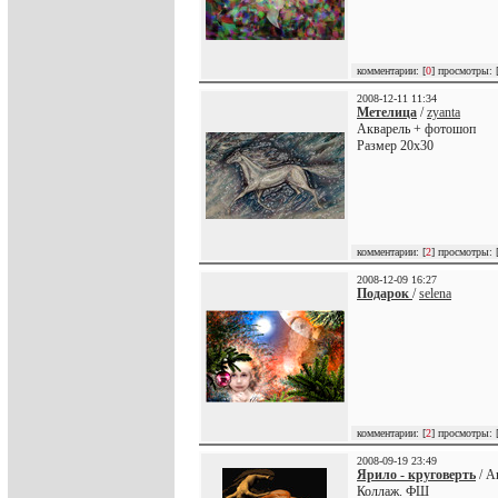
комментарии: [
0
] просмотры: 
2008-12-11 11:34
Метелица
/
zyanta
Акварель + фотошоп
Размер 20х30
комментарии: [
2
] просмотры: 
2008-12-09 16:27
Подарок
/
selena
комментарии: [
2
] просмотры: 
2008-09-19 23:49
Ярило - круговерть
/ А
Коллаж. ФШ