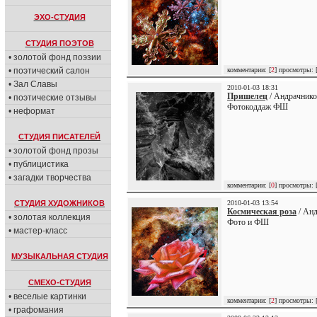
ЭХО-СТУДИЯ
СТУДИЯ ПОЭТОВ
• золотой фонд поэзии
• поэтический салон
комментарии: [
2
] просмотры: 
• Зал Славы
2010-01-03 18:31
Пришелец
/ Андрачнико
• поэтические отзывы
Фотокоддаж ФШ
• неформат
СТУДИЯ ПИСАТЕЛЕЙ
• золотой фонд прозы
• публицистика
• загадки творчества
комментарии: [
0
] просмотры: 
СТУДИЯ ХУДОЖНИКОВ
2010-01-03 13:54
Космическая роза
/ Анд
• золотая коллекция
Фото и ФШ
• мастер-класс
МУЗЫКАЛЬНАЯ СТУДИЯ
СМЕХО-СТУДИЯ
• веселые картинки
комментарии: [
2
] просмотры: 
• графомания