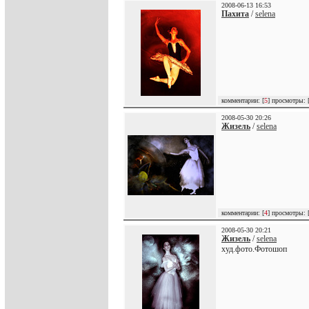
2008-06-13 16:53
Пахита
/
selena
комментарии: [
5
] просмотры: 
2008-05-30 20:26
Жизель
/
selena
комментарии: [
4
] просмотры: 
2008-05-30 20:21
Жизель
/
selena
худ.фото.Фотошоп