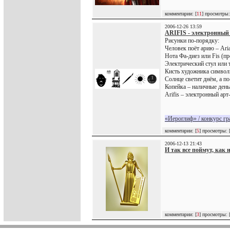
комментарии: [
11
] просмотры:
2006-12-26 13:59
ARIFIS - электронный
Рисунки по-порядку:
Человек поёт арию – Ari
Нота Фа-диез или Fis (
Электрический стул или т
Кисть художника символ
Солнце светит днём, а п
Копейка – наличные день
Arifis – электронный арт
«Иероглиф» / конкурс г
комментарии: [
5
] просмотры: 
2006-12-13 21:43
И так все поймут, как 
комментарии: [
3
] просмотры: 