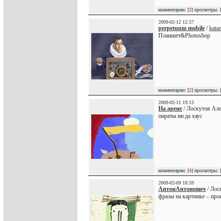
комментарии: [
3
] просмотры: 
2009-02-12 12:57
perpetuum mobile
/
kata
Планшет&Photoshop
комментарии: [
2
] просмотры: 
2009-02-11 19:13
На арене
/ Лоскутов Але
пираты ин да хаус
комментарии: [
4
] просмотры: 
2009-02-09 18:59
АнтонАнтонович
/ Лос
фразы на картинке – про