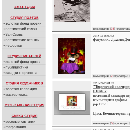
ЭХО-СТУДИЯ
СТУДИЯ ПОЭТОВ
• золотой фонд поэзии
• поэтический салон
комментарии: [
34
] просмотры:
• Зал Славы
2012-03-18 02:53
фокусник
/ Луханин Дми
• поэтические отзывы
• неформат
СТУДИЯ ПИСАТЕЛЕЙ
• золотой фонд прозы
• публицистика
• загадки творчества
комментарии: [
2
] просмотры: 
СТУДИЯ ХУДОЖНИКОВ
2011-09-09 01:20
"Творческий календар
• золотая коллекция
(
Daniliuk
)
• мастер-класс
настольный календарь пе
компьютерная графика
р-р 15х20
МУЗЫКАЛЬНАЯ СТУДИЯ
Цикл:
Компьютерная г
СМЕХО-СТУДИЯ
• веселые картинки
комментарии: [
5
] просмотры: 
• графомания