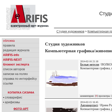
Студ
Студия художников
>
Компьютерная г
обложка
Студия художников
правила
Компьютерная графика/живопи
редакция журнала
ARIFIS-info
ARIFIS-NEXT
2014-02-16 21:18
блокнот эксперта
Белые метели
/ ВОЛКО
Компьютерная графика, 
список авторов
записки на полях
справка по интерфейсу
ссылки
КОПИЛКА СИЗИФА
комментарии: [
9
] просмотры: 
• словарифис
• арифизмы
2014-02-15 16:45
Автопортрет
/ Ирина Ро
ФОТО-АРТ
Копмьютерная графика, 