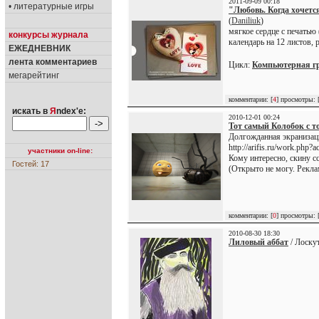
2011-09-09 00:18
• литературные игры
"Любовь. Когда хочетс
(
Daniliuk
)
мягкое сердце с печатью 
конкурсы журнала
календарь на 12 листов, 
ЕЖЕДНЕВНИК
лента комментариев
Цикл:
Компьютерная г
мегарейтинг
комментарии: [
4
] просмотры: 
искать в
Я
ndex'е:
2010-12-01 00:24
Тот самый Колобок с то
Долгожданная экранизац
http://arifis.ru/work.php
участники on-line:
Кому интересно, скину с
Гостей: 17
(Открыто не могу. Реклам
комментарии: [
0
] просмотры: 
2010-08-30 18:30
Лиловый аббат
/ Лоску