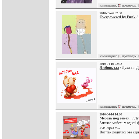
комментарии: [
0
] просмотры: 
2010-05-26 02:30
Overpowered by Funk
/ 
комментарии: [
0
] просмотры: 
2010-04-19 02:32
Любовь зла
/ Луханин Д
комментарии: [
0
] просмотры: 
2010-04-14 14:30
Мебель под заказ...
/ Лу
Заказал мебель у одной 
все через ж...
Вот так родилась эта кар