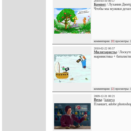
2010-03-10 00:57
Компот
/ Луханин Дмитр
Чтобы мы мужики делали
комментарии: [
0
] просмотры: 
2010-02-22 00:57
Милитаристы
/ Лоскут
маринистика + баталисти
комментарии: [
2
] просмотры: 
2009-12-31 00:21
Весы
/
kataeva
Планшет, adobe photosho