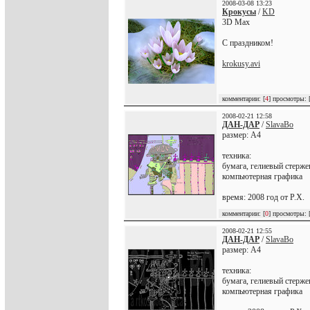
2008-03-08 13:23
Крокусы
/
KD
3D Max
С праздником!
krokusy.avi
комментарии: [
4
] просмотры: 
2008-02-21 12:58
ДАН-ДАР
/
SlavaBo
размер: А4
техника:
бумага, гелиевый стерже
компьютерная графика
время: 2008 год от Р.Х.
комментарии: [
0
] просмотры: 
2008-02-21 12:55
ДАН-ДАР
/
SlavaBo
размер: А4
техника:
бумага, гелиевый стерже
компьютерная графика