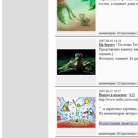
гостях, а планшет дома о
комментарии: [
4
] просмотры: 
2007-08-10 14:24
На берегу
/ Тесленко Тат
Представляю вашему вн
оценить:)
Фотошоп, планшет. Ее р
комментарии: [
3
] просмотры: 
2007-03-27 10:17
Выход в красное
/
KD
http://www.arifis.ru/owo
"...я нарисовал картинку
Из комментария автора 
Иллюстрация /конкурс г
комментарии: [
9
] просмотры: 