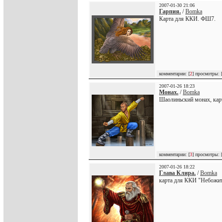
2007-01-30 21:06
Гарпия.
/
Bomka
Карта для ККИ. ФШ7.
комментарии: [
2
] просмотры: 
2007-01-26 18:23
Монах.
/
Bomka
Шаолиньский монах, ка
комментарии: [
3
] просмотры: 
2007-01-26 18:22
Глава Клира.
/
Bomka
карта для ККИ "Небожи