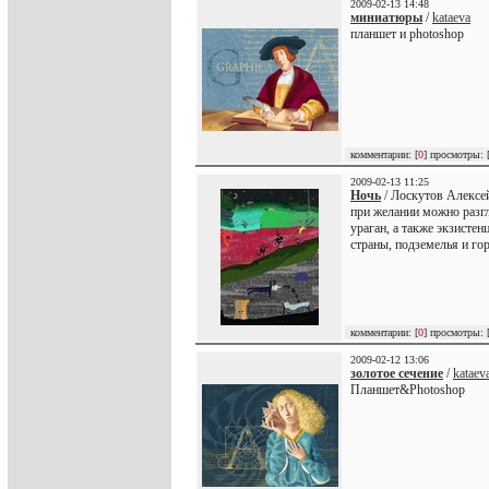
2009-02-13 14:48
миниатюры
/
kataeva
планшет и photoshop
комментарии: [
0
] просмотры: 
2009-02-13 11:25
Ночь
/ Лоскутов Алексей
при желании можно разгл
ураган, а также экзистен
страны, подземелья и го
комментарии: [
0
] просмотры: 
2009-02-12 13:06
золотое сечение
/
kataev
Планшет&Photoshop