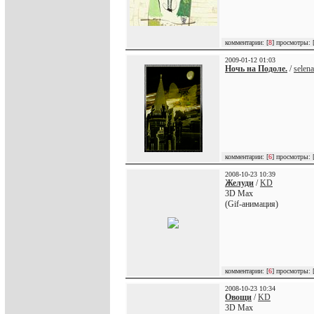
комментарии: [
8
] просмотры: 
2009-01-12 01:03
Ночь на Подоле.
/
selena
комментарии: [
6
] просмотры: 
2008-10-23 10:39
Желуди
/
KD
3D Max
(Gif-анимация)
комментарии: [
6
] просмотры: 
2008-10-23 10:34
Овощи
/
KD
3D Max