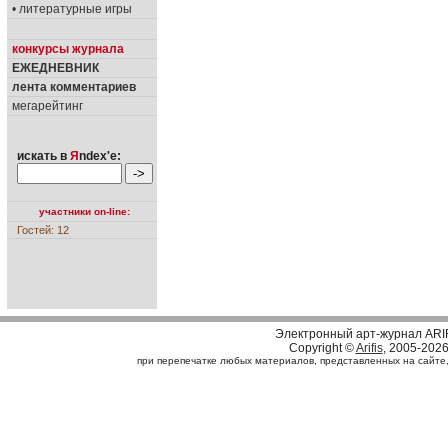
• литературные игры
конкурсы журнала
ЕЖЕДНЕВНИК
лента комментариев
мегарейтинг
искать в
Я
ndex'е:
участники on-line:
Гостей: 12
Электронный арт-журнал ARI
Copyright ©
Arifis
, 2005-202
при перепечатке любых материалов, представленных на сайте, с