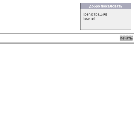
добро пожаловать
[
регистрация
]
[
войти
]
печать