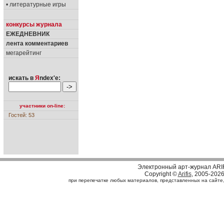
• литературные игры
конкурсы журнала
ЕЖЕДНЕВНИК
лента комментариев
мегарейтинг
искать в
Я
ndex'е:
участники on-line:
Гостей: 53
Электронный арт-журнал ARI
Copyright ©
Arifis
, 2005-202
при перепечатке любых материалов, представленных на сайте, с