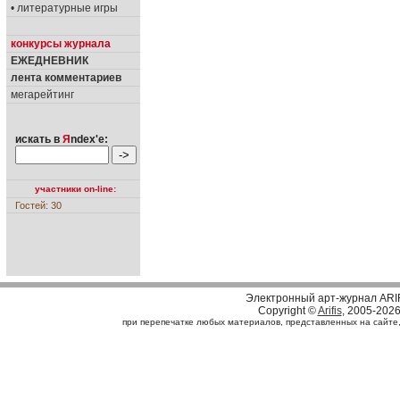
• литературные игры
конкурсы журнала
ЕЖЕДНЕВНИК
лента комментариев
мегарейтинг
искать в
Я
ndex'е:
участники on-line:
Гостей: 30
Электронный арт-журнал ARI
Copyright ©
Arifis
, 2005-202
при перепечатке любых материалов, представленных на сайте, с