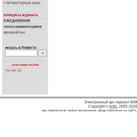
• литературные игры
конкурсы журнала
ЕЖЕДНЕВНИК
лента комментариев
мегарейтинг
искать в
Я
ndex'е:
участники on-line:
Гостей: 18
Электронный арт-журнал ARI
Copyright ©
Arifis
, 2005-202
при перепечатке любых материалов, представленных на сайте, с