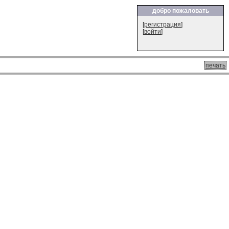
добро пожаловать
[
регистрация
]
[
войти
]
печать