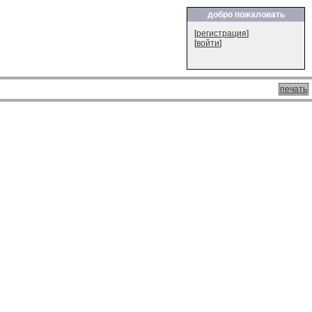
добро пожаловать
[
регистрация
]
[
войти
]
печать