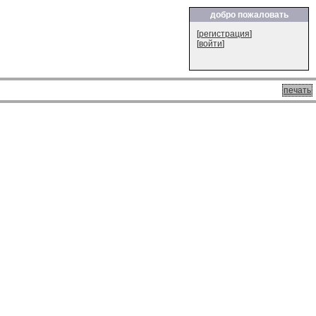
добро пожаловать
[
регистрация
]
[
войти
]
печать