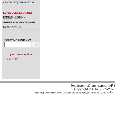
• литературные игры
конкурсы журнала
ЕЖЕДНЕВНИК
лента комментариев
мегарейтинг
искать в
Я
ndex'е:
участники on-line:
Гостей: 12
Электронный арт-журнал ARI
Copyright ©
Arifis
, 2005-202
при перепечатке любых материалов, представленных на сайте, с